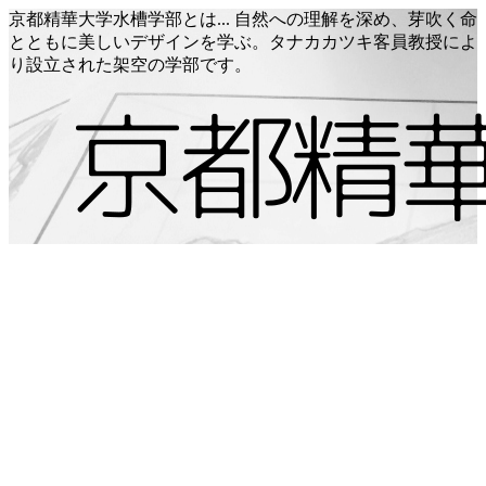
京都精華大学水槽学部とは... 自然への理解を深め、芽吹く命
とともに美しいデザインを学ぶ。タナカカツキ客員教授によ
り設立された架空の学部です。