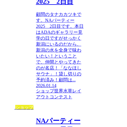
2025 2日目
顧問のタナカカツキで
す。NAパーティー
2025 2日目です。本日
はADAのギャラリー見
学の日ですがせっかく
新潟にいるのだから、
新潟の水を全身で味わ
いたい！ということ
で、仲間とやってきた
のが名店！「ななほし
サウナ」！貸し切りの
予約済み！顧問は...
2026.01.14
ショップ
世界水草レイ
アウトコンテスト
ショップ
NAパーティー