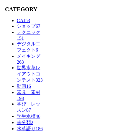
CATEGORY
CAJ
53
ショップ
67
テクニック
151
デジタルエ
フェクト
6
メイキング
263
世界水草レ
イアウトコ
ンテスト
323
動画
16
器具 素材
198
学び レッ
スン
87
学生水槽
46
未分類
2
水草語り
186