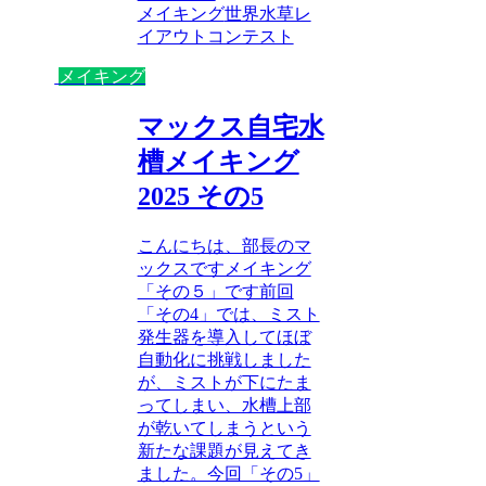
メイキング
世界水草レ
イアウトコンテスト
メイキング
マックス自宅水
槽メイキング
2025 その5
こんにちは、部長のマ
ックスですメイキング
「その５」です前回
「その4」では、ミスト
発生器を導入してほぼ
自動化に挑戦しました
が、ミストが下にたま
ってしまい、水槽上部
が乾いてしまうという
新たな課題が見えてき
ました。今回「その5」