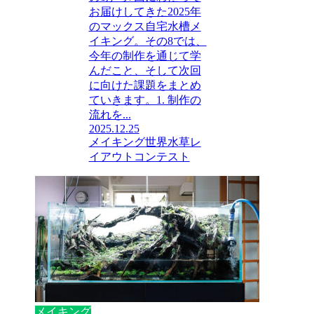
お届けしてきた2025年
のマックス自宅水槽メ
イキング。その8では、
今年の制作を通じて学
んだこと、そして次回
に向けた課題をまとめ
ていきます。1. 制作の
流れを...
2025.12.25
メイキング
世界水草レ
イアウトコンテスト
メイキング