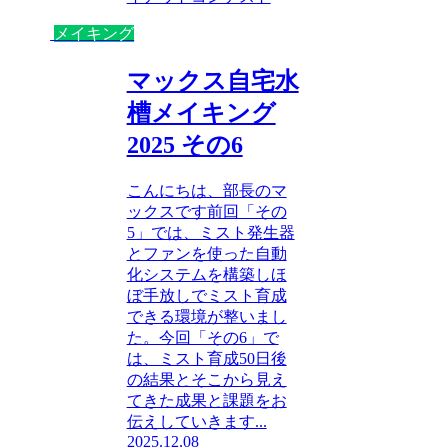
メイキング
マックス自宅水
槽メイキング
2025 その6
こんにちは、部長のマ
ックスです前回「その
5」では、ミスト発生器
とファンを使った自動
化システムを構築しほ
ぼ手放しでミスト育成
できる環境が整いまし
た。今回「その6」で
は、ミスト育成50日後
の結果とそこから見え
てきた成果と課題をお
伝えしていきます...
2025.12.08