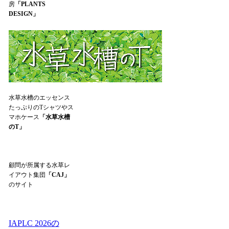
房
「PLANTS
DESIGN」
水草水槽のエッセンス
たっぷりのTシャツやス
マホケース
「水草水槽
のT」
顧問が所属する水草レ
イアウト集団
「CAJ」
のサイト
IAPLC 2026の