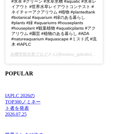
#水草 #グリーン #水草水槽 #aquatic #水草レ
イアウト #世界水草レイアウトコンテスト #
ネイチャーアクアリウム #植物 #plantedtank
#botanical #aquarium #緑のある暮らし
#plants #緑 #aquariums #houseplants
#houseplant #観葉植物 #aquaticplants #アク
アリウム #園芸 #植物のある暮らし #ADA
#natureaquarium #aquascape #ミスト式 #流
木 #IAPLC
水槽学部水草ブログ
さん(@suisou_gakubu)がシェアした投稿 -
2
POPULAR
IAPLC 2026の
TOP300ノミネー
ト者を発表
2026.07.25