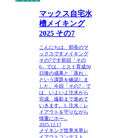
マックス自宅水
槽メイキング
2025 その7
こんにちは、部長のマ
ックスですメイキング
その7です前回「その
6」では、ミスト育成50
日後の成果と「蒸れ」
という課題を確認しま
した。今回「その7」で
は、いよいよ注水から
完成、撮影まで進めて
いきます。1. 注水：レ
イアウトを守りながら
慎重にホー...
2025.12.17
メイキング
世界水草レ
イアウトコンテスト