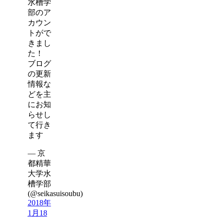
水槽学
部のア
カウン
トがで
きまし
た！
ブログ
の更新
情報な
どを主
にお知
らせし
て行き
ます
— 京
都精華
大学水
槽学部
(@seikasuisoubu)
2018年
1月18