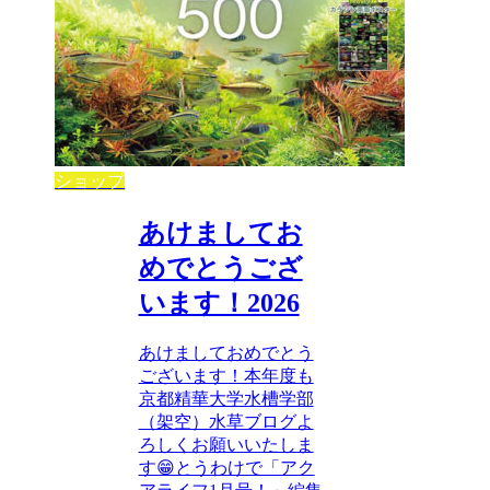
ショップ
あけましてお
めでとうござ
います！2026
あけましておめでとう
ございます！本年度も
京都精華大学水槽学部
（架空）水草ブログよ
ろしくお願いいたしま
す😁とうわけで「アク