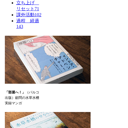
立ち上げ
リセット
71
課外活動
102
過程 経過
143
「部屋へ！」
（パルコ
出版）顧問の水草水槽
実録マンガ