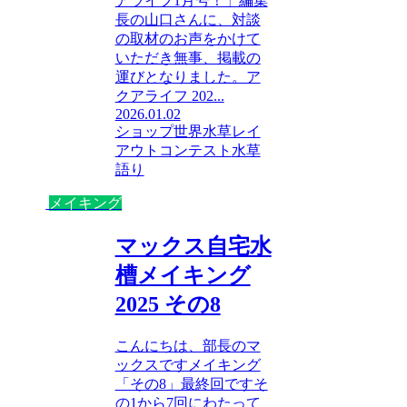
アライフ1月号！」編集
長の山口さんに、対談
の取材のお声をかけて
いただき無事、掲載の
運びとなりました。ア
クアライフ 202...
2026.01.02
ショップ
世界水草レイ
アウトコンテスト
水草
語り
メイキング
マックス自宅水
槽メイキング
2025 その8
こんにちは、部長のマ
ックスですメイキング
「その8」最終回ですそ
の1から7回にわたって