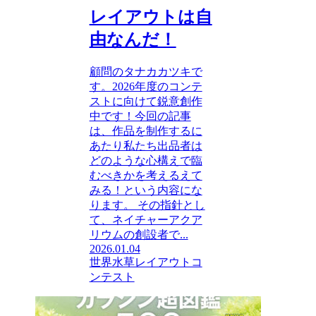
レイアウトは自
由なんだ！
顧問のタナカカツキで
す。2026年度のコンテ
ストに向けて鋭意創作
中です！今回の記事
は、作品を制作するに
あたり私たち出品者は
どのような心構えで臨
むべきかを考えるえて
みる！という内容にな
ります。 その指針とし
て、ネイチャーアクア
リウムの創設者で...
2026.01.04
世界水草レイアウトコ
ンテスト