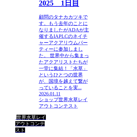
2025 1日目
顧問のタナカカツキで
す。もう去年のことに
なりましたがADAが主
催するIAPLCのネイチ
ャーアクアリウムパー
ティーに参加しまし
た。 世界中から集まっ
たアクアリストたちが
一堂に集結！「水草」
というひとつの世界
が、国境を越えて繋が
っていることを実...
2026.01.11
ショップ
世界水草レイ
アウトコンテスト
世界水草レイ
アウトコンテ
スト