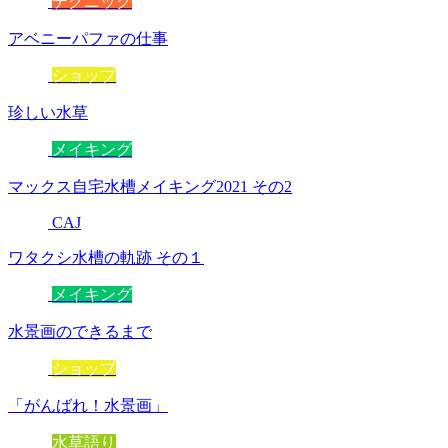
テクニック
アベニーパファの仕事
ショップ
珍しい水草
メイキング
マックス自宅水槽メイキング2021 その2
CAJ
ワタクシ水槽の軌跡 その１
メイキング
水景画のできるまで
ショップ
「がんばれ！水景画」
水草語り