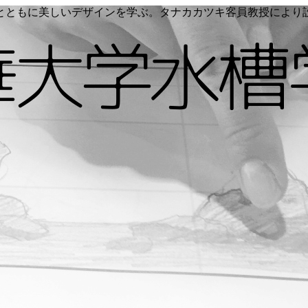
く命とともに美しいデザインを学ぶ。タナカカツキ客員教授によ