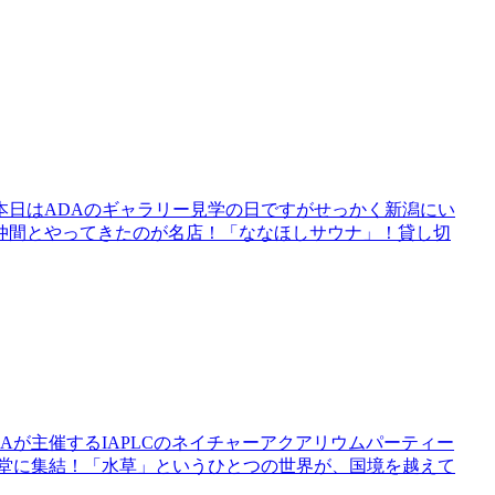
。本日はADAのギャラリー見学の日ですがせっかく新潟にい
仲間とやってきたのが名店！「ななほしサウナ」！貸し切
Aが主催するIAPLCのネイチャーアクアリウムパーティー
一堂に集結！「水草」というひとつの世界が、国境を越えて