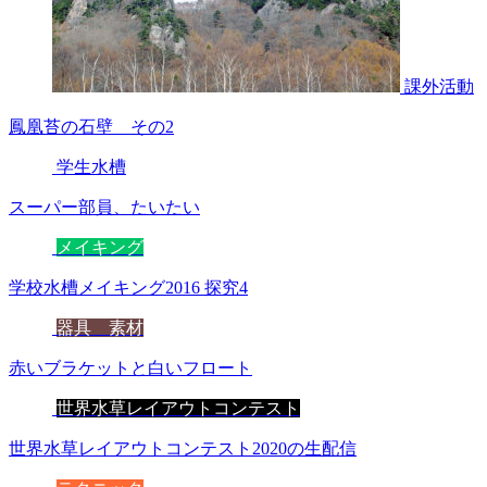
課外活動
鳳凰苔の石壁 その2
学生水槽
スーパー部員、たいたい
メイキング
学校水槽メイキング2016 探究4
器具 素材
赤いブラケットと白いフロート
世界水草レイアウトコンテスト
世界水草レイアウトコンテスト2020の生配信