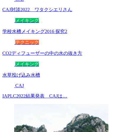
CAJ対談2022 ワタクシエリさん
メイキング
学校水槽メイキング2016 探究2
テクニック
CO2ディフューザーの中の水の抜き方
メイキング
水草投げ込み水槽
CAJ
IAPLC2022結果発表 CAJは…