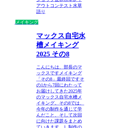
アウトコンテスト
水草
語り
メイキング
マックス自宅水
槽メイキング
2025 その8
こんにちは、部長のマ
ックスですメイキング
「その8」最終回ですそ
の1から7回にわたって
お届けしてきた2025年
のマックス自宅水槽メ
イキング。その8では、
今年の制作を通じて学
んだこと、そして次回
に向けた課題をまとめ
ていきます。1. 制作の