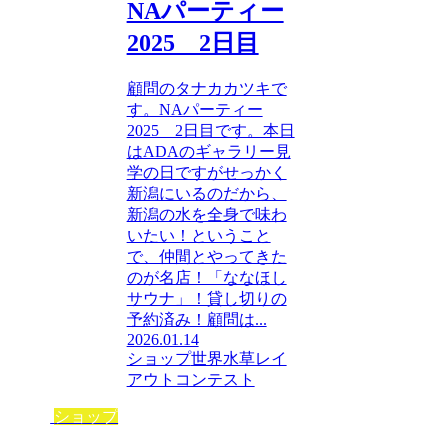
NAパーティー
2025 2日目
顧問のタナカカツキで
す。NAパーティー
2025 2日目です。本日
はADAのギャラリー見
学の日ですがせっかく
新潟にいるのだから、
新潟の水を全身で味わ
いたい！ということ
で、仲間とやってきた
のが名店！「ななほし
サウナ」！貸し切りの
予約済み！顧問は...
2026.01.14
ショップ
世界水草レイ
アウトコンテスト
ショップ