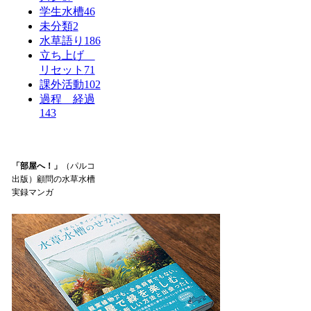
学生水槽
46
未分類
2
水草語り
186
立ち上げ
リセット
71
課外活動
102
過程 経過
143
「部屋へ！」
（パルコ
出版）顧問の水草水槽
実録マンガ