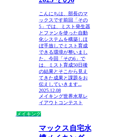
こんにちは、部長のマ
ックスです前回「その
5」では、ミスト発生器
とファンを使った自動
化システムを構築しほ
ぼ手放しでミスト育成
できる環境が整いまし
た。今回「その6」で
は、ミスト育成50日後
の結果とそこから見え
てきた成果と課題をお
伝えしていきます...
2025.12.08
メイキング
世界水草レ
イアウトコンテスト
メイキング
マックス自宅水