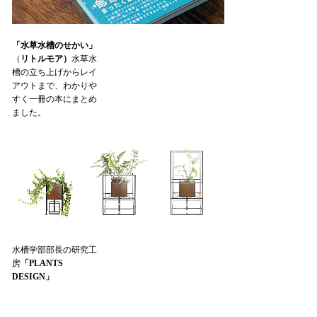
「水草水槽のせかい」
（
リトルモア）
水草水
槽の立ち上げからレイ
アウトまで、わかりや
すく一冊の本にまとめ
ました。
水槽学部部長の研究工
房
「PLANTS
DESIGN」