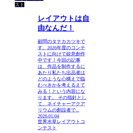
スト
レイアウトは自
由なんだ！
顧問のタナカカツキで
す。2026年度のコンテ
ストに向けて鋭意創作
中です！今回の記事
は、作品を制作するに
あたり私たち出品者は
どのような心構えで臨
むべきかを考えるえて
みる！という内容にな
ります。 その指針とし
て、ネイチャーアクア
リウムの創設者で...
2026.01.04
世界水草レイアウトコ
ンテスト