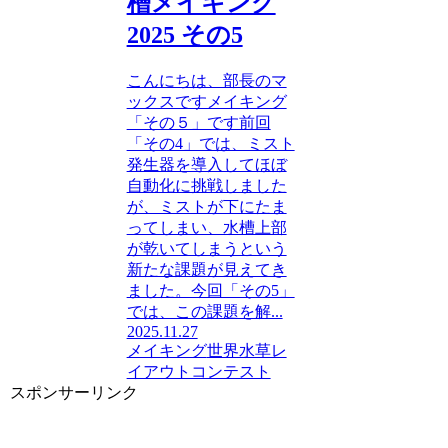
槽メイキング
2025 その5
こんにちは、部長のマ
ックスですメイキング
「その５」です前回
「その4」では、ミスト
発生器を導入してほぼ
自動化に挑戦しました
が、ミストが下にたま
ってしまい、水槽上部
が乾いてしまうという
新たな課題が見えてき
ました。今回「その5」
では、この課題を解...
2025.11.27
メイキング
世界水草レ
イアウトコンテスト
スポンサーリンク