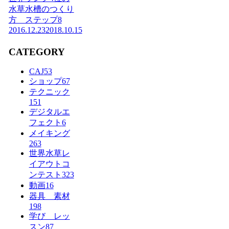
水草水槽のつくり
方 ステップ8
2016.12.23
2018.10.15
CATEGORY
CAJ
53
ショップ
67
テクニック
151
デジタルエ
フェクト
6
メイキング
263
世界水草レ
イアウトコ
ンテスト
323
動画
16
器具 素材
198
学び レッ
スン
87