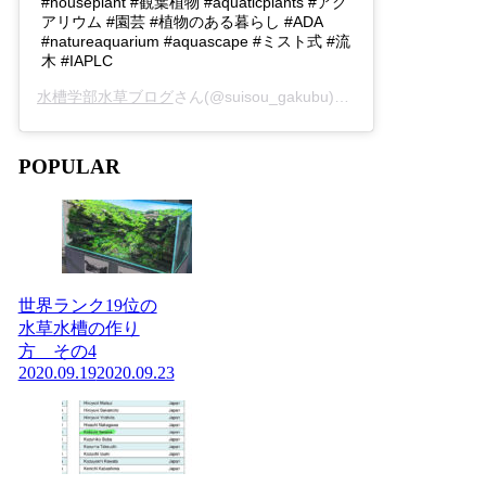
#houseplant #観葉植物 #aquaticplants #アク
アリウム #園芸 #植物のある暮らし #ADA
#natureaquarium #aquascape #ミスト式 #流
木 #IAPLC
水槽学部水草ブログ
さん(@suisou_gakubu)がシェアした投稿 -
2
POPULAR
世界ランク19位の
水草水槽の作り
方 その4
2020.09.19
2020.09.23