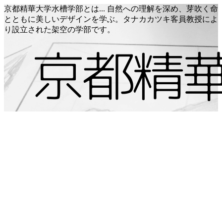
京都精華大学水槽学部とは... 自然への理解を深め、芽吹く命
とともに美しいデザインを学ぶ。タナカカツキ客員教授によ
り設立された架空の学部です。