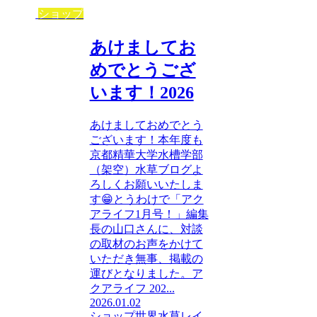
ショップ
あけましてお
めでとうござ
います！2026
あけましておめでとう
ございます！本年度も
京都精華大学水槽学部
（架空）水草ブログよ
ろしくお願いいたしま
す😁とうわけで「アク
アライフ1月号！」編集
長の山口さんに、対談
の取材のお声をかけて
いただき無事、掲載の
運びとなりました。ア
クアライフ 202...
2026.01.02
ショップ
世界水草レイ