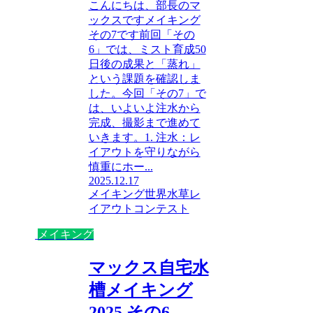
こんにちは、部長のマ
ックスですメイキング
その7です前回「その
6」では、ミスト育成50
日後の成果と「蒸れ」
という課題を確認しま
した。今回「その7」で
は、いよいよ注水から
完成、撮影まで進めて
いきます。1. 注水：レ
イアウトを守りながら
慎重にホー...
2025.12.17
メイキング
世界水草レ
イアウトコンテスト
メイキング
マックス自宅水
槽メイキング
2025 その6