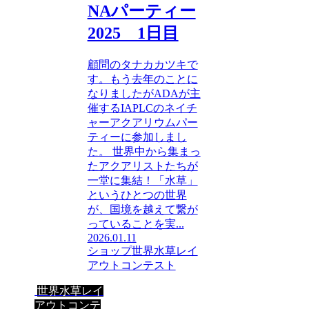
NAパーティー
2025 1日目
顧問のタナカカツキで
す。もう去年のことに
なりましたがADAが主
催するIAPLCのネイチ
ャーアクアリウムパー
ティーに参加しまし
た。 世界中から集まっ
たアクアリストたちが
一堂に集結！「水草」
というひとつの世界
が、国境を越えて繋が
っていることを実...
2026.01.11
ショップ
世界水草レイ
アウトコンテスト
世界水草レイ
アウトコンテ