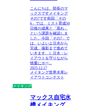
こんにちは、部長のマ
ックスですメイキング
その7です前回「その
6」では、ミスト育成50
日後の成果と「蒸れ」
という課題を確認しま
した。今回「その7」で
は、いよいよ注水から
完成、撮影まで進めて
いきます。1. 注水：レ
イアウトを守りながら
慎重にホー...
2025.12.17
メイキング
世界水草レ
イアウトコンテスト
メイキング
マックス自宅水
槽メイキング