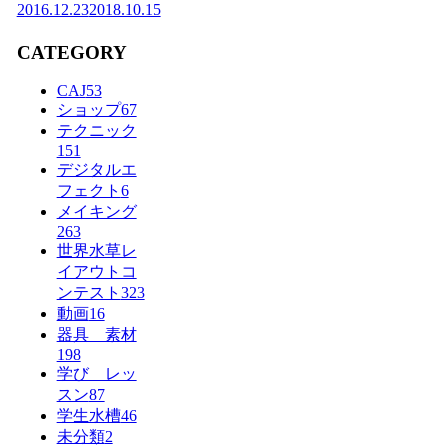
2016.12.23
2018.10.15
CATEGORY
CAJ
53
ショップ
67
テクニック
151
デジタルエ
フェクト
6
メイキング
263
世界水草レ
イアウトコ
ンテスト
323
動画
16
器具 素材
198
学び レッ
スン
87
学生水槽
46
未分類
2