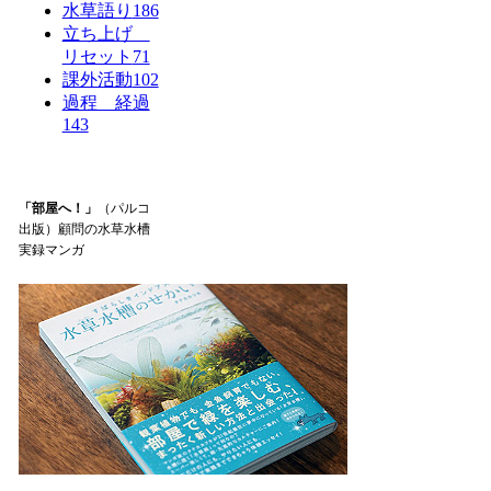
水草語り
186
立ち上げ
リセット
71
課外活動
102
過程 経過
143
「部屋へ！」
（パルコ
出版）顧問の水草水槽
実録マンガ