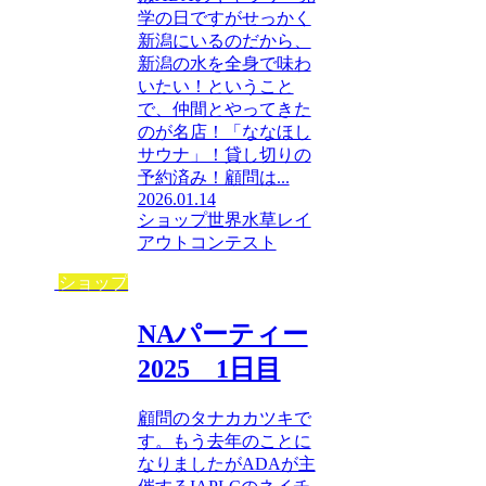
学の日ですがせっかく
新潟にいるのだから、
新潟の水を全身で味わ
いたい！ということ
で、仲間とやってきた
のが名店！「ななほし
サウナ」！貸し切りの
予約済み！顧問は...
2026.01.14
ショップ
世界水草レイ
アウトコンテスト
ショップ
NAパーティー
2025 1日目
顧問のタナカカツキで
す。もう去年のことに
なりましたがADAが主