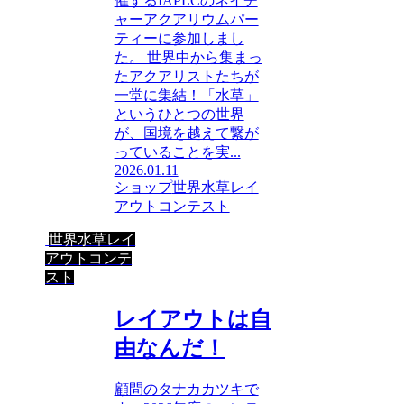
催するIAPLCのネイチ
ャーアクアリウムパー
ティーに参加しまし
た。 世界中から集まっ
たアクアリストたちが
一堂に集結！「水草」
というひとつの世界
が、国境を越えて繋が
っていることを実...
2026.01.11
ショップ
世界水草レイ
アウトコンテスト
世界水草レイ
アウトコンテ
スト
レイアウトは自
由なんだ！
顧問のタナカカツキで