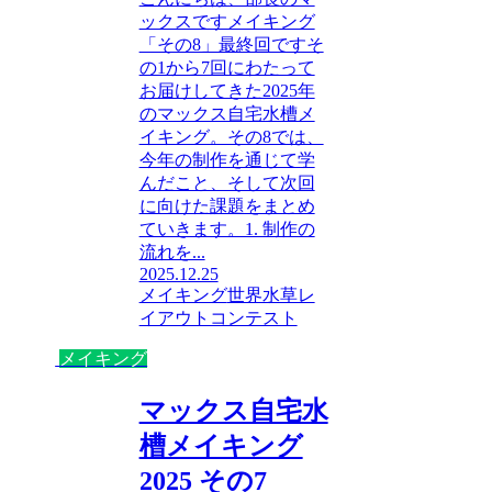
ックスですメイキング
「その8」最終回ですそ
の1から7回にわたって
お届けしてきた2025年
のマックス自宅水槽メ
イキング。その8では、
今年の制作を通じて学
んだこと、そして次回
に向けた課題をまとめ
ていきます。1. 制作の
流れを...
2025.12.25
メイキング
世界水草レ
イアウトコンテスト
メイキング
マックス自宅水
槽メイキング
2025 その7