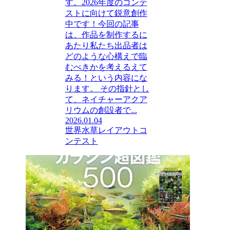
す。2026年度のコンテ
ストに向けて鋭意創作
中です！今回の記事
は、作品を制作するに
あたり私たち出品者は
どのような心構えで臨
むべきかを考えるえて
みる！という内容にな
ります。 その指針とし
て、ネイチャーアクア
リウムの創設者で...
2026.01.04
世界水草レイアウトコ
ンテスト