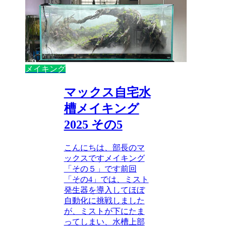
メイキング
マックス自宅水
槽メイキング
2025 その5
こんにちは、部長のマ
ックスですメイキング
「その５」です前回
「その4」では、ミスト
発生器を導入してほぼ
自動化に挑戦しました
が、ミストが下にたま
ってしまい、水槽上部