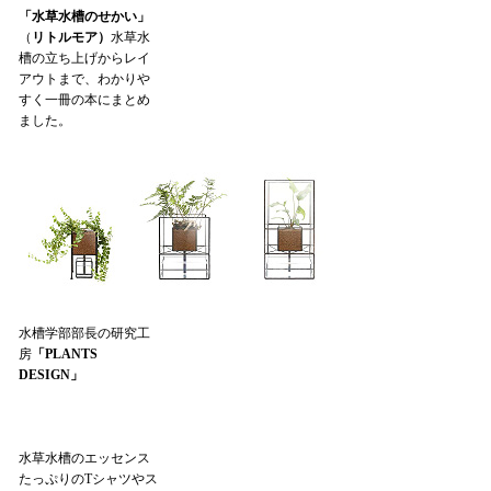
「水草水槽のせかい」
（
リトルモア）
水草水
槽の立ち上げからレイ
アウトまで、わかりや
すく一冊の本にまとめ
ました。
水槽学部部長の研究工
房
「PLANTS
DESIGN」
水草水槽のエッセンス
たっぷりのTシャツやス