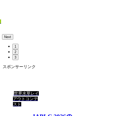
り
Next
1
2
3
スポンサーリンク
世界水草レイ
アウトコンテ
スト