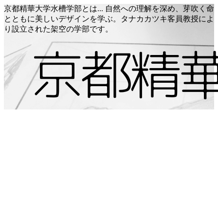
京都精華大学水槽学部とは... 自然への理解を深め、芽吹く命
とともに美しいデザインを学ぶ。タナカカツキ客員教授によ
り設立された架空の学部です。