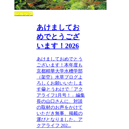
ショップ
あけましてお
めでとうござ
います！2026
あけましておめでとう
ございます！本年度も
京都精華大学水槽学部
（架空）水草ブログよ
ろしくお願いいたしま
す😁とうわけで「アク
アライフ1月号！」編集
長の山口さんに、対談
の取材のお声をかけて
いただき無事、掲載の
運びとなりました。ア
クアライフ 202...