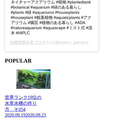
ネイチャーアクアリウム #植物 #plantedtank
#botanical #aquarium #緑のある暮らし
#plants #緑 #aquariums #houseplants
#houseplant #観葉植物 #aquaticplants #アク
アリウム #園芸 #植物のある暮らし #ADA
#natureaquarium #aquascape #ミスト式 #流
木 #IAPLC
水槽学部水草ブログ
さん(@suisou_gakubu)がシェアした投稿 -
2
POPULAR
世界ランク19位の
水草水槽の作り
方 その4
2020.09.19
2020.09.23