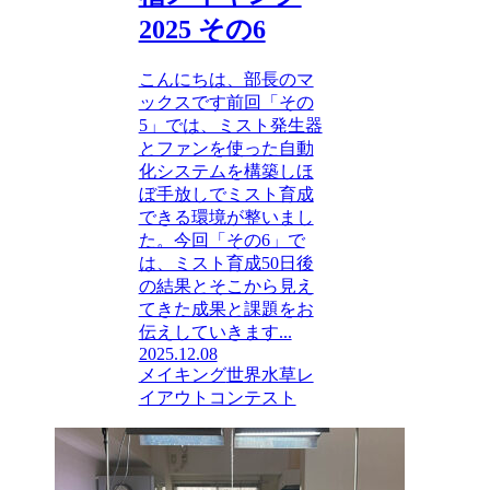
2025 その6
こんにちは、部長のマ
ックスです前回「その
5」では、ミスト発生器
とファンを使った自動
化システムを構築しほ
ぼ手放しでミスト育成
できる環境が整いまし
た。今回「その6」で
は、ミスト育成50日後
の結果とそこから見え
てきた成果と課題をお
伝えしていきます...
2025.12.08
メイキング
世界水草レ
イアウトコンテスト