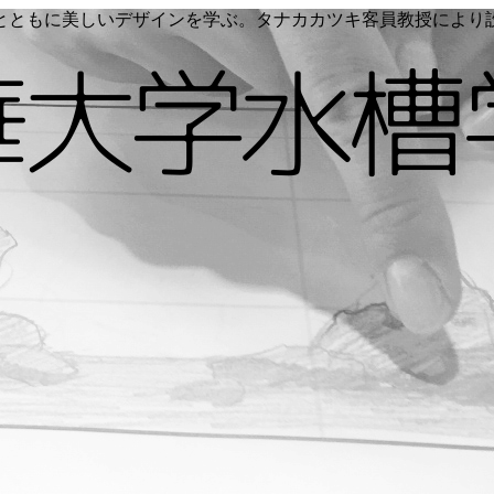
く命とともに美しいデザインを学ぶ。タナカカツキ客員教授によ