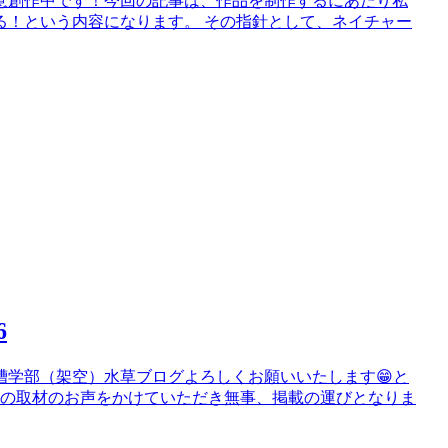
鋭意創作中です！今回の記事は、作品を制作するにあたり私
る！という内容になります。 その指針として、ネイチャー
6
槽学部（架空）水草ブログよろしくお願いいたします😁と
談の取材のお声をかけていただき無事、掲載の運びとなりま