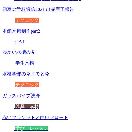
初夏の学校通信2021 出品完了報告
テクニック
本館水槽制作part2
CAJ
ゆかい水槽の今
学生水槽
水槽学部の今までと今
テクニック
ガラスパイプ洗浄
器具 素材
赤いブラケットと白いフロート
学び レッスン