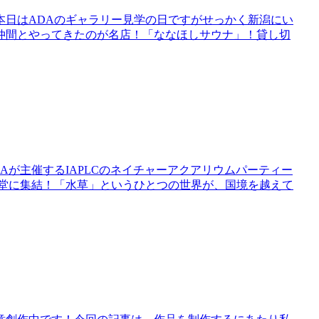
。本日はADAのギャラリー見学の日ですがせっかく新潟にい
仲間とやってきたのが名店！「ななほしサウナ」！貸し切
Aが主催するIAPLCのネイチャーアクアリウムパーティー
一堂に集結！「水草」というひとつの世界が、国境を越えて