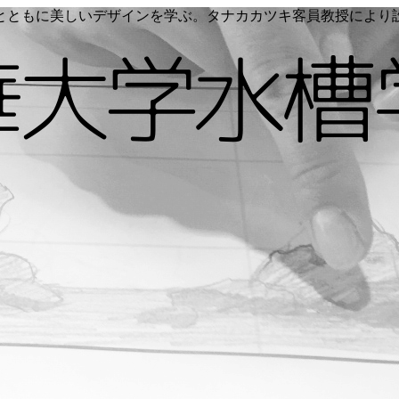
く命とともに美しいデザインを学ぶ。タナカカツキ客員教授によ