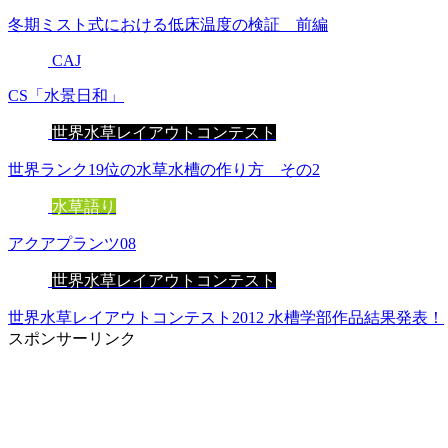
冬期ミスト式における低床温度の検証 前編
CAJ
CS「水景日和」
世界水草レイアウトコンテスト
世界ランク19位の水草水槽の作り方 その2
水草語り
アクアプランツ08
世界水草レイアウトコンテスト
世界水草レイアウトコンテスト2012 水槽学部作品結果発表！
スポンサーリンク