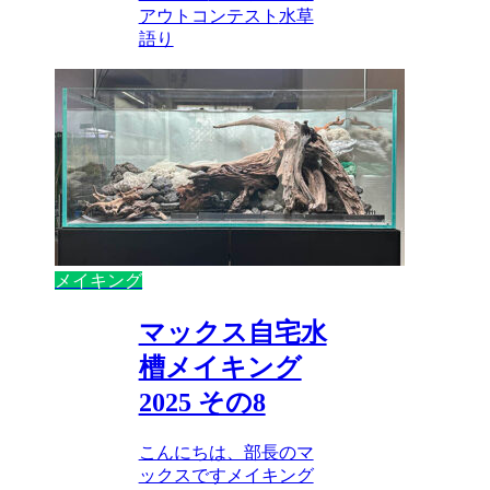
アウトコンテスト
水草
語り
メイキング
マックス自宅水
槽メイキング
2025 その8
こんにちは、部長のマ
ックスですメイキング