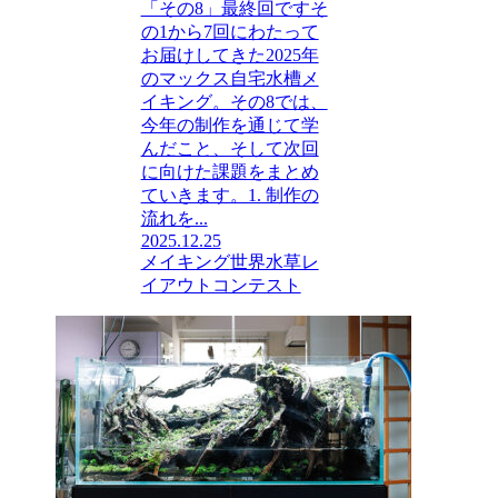
「その8」最終回ですそ
の1から7回にわたって
お届けしてきた2025年
のマックス自宅水槽メ
イキング。その8では、
今年の制作を通じて学
んだこと、そして次回
に向けた課題をまとめ
ていきます。1. 制作の
流れを...
2025.12.25
メイキング
世界水草レ
イアウトコンテスト