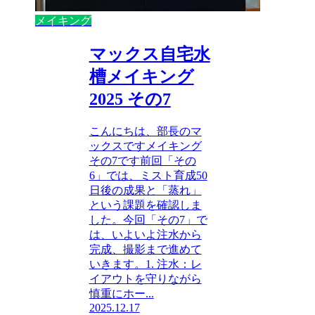
メイキング
マックス自宅水
槽メイキング
2025 その7
こんにちは、部長のマ
ックスですメイキング
その7です前回「その
6」では、ミスト育成50
日後の成果と「蒸れ」
という課題を確認しま
した。今回「その7」で
は、いよいよ注水から
完成、撮影まで進めて
いきます。1. 注水：レ
イアウトを守りながら
慎重にホー...
2025.12.17