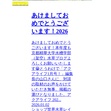
ショップ
あけましてお
めでとうござ
います！2026
あけましておめでとう
ございます！本年度も
京都精華大学水槽学部
（架空）水草ブログよ
ろしくお願いいたしま
す😁とうわけで「アク
アライフ1月号！」編集
長の山口さんに、対談
の取材のお声をかけて
いただき無事、掲載の
運びとなりました。ア
クアライフ 202...
2026.01.02
ショップ
世界水草レイ