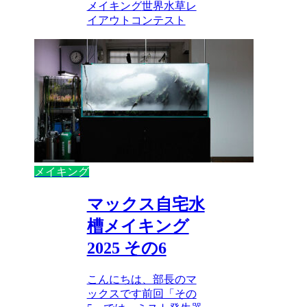
メイキング
世界水草レ
イアウトコンテスト
メイキング
マックス自宅水
槽メイキング
2025 その6
こんにちは、部長のマ
ックスです前回「その