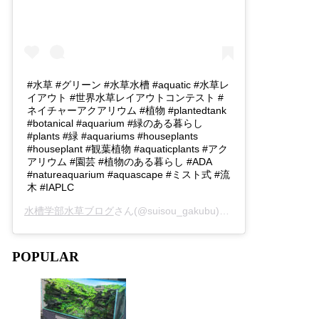
#水草 #グリーン #水草水槽 #aquatic #水草レ
イアウト #世界水草レイアウトコンテスト #
ネイチャーアクアリウム #植物 #plantedtank
#botanical #aquarium #緑のある暮らし
#plants #緑 #aquariums #houseplants
#houseplant #観葉植物 #aquaticplants #アク
アリウム #園芸 #植物のある暮らし #ADA
#natureaquarium #aquascape #ミスト式 #流
木 #IAPLC
水槽学部水草ブログ
さん(@suisou_gakubu)がシェアした投稿 -
2
POPULAR