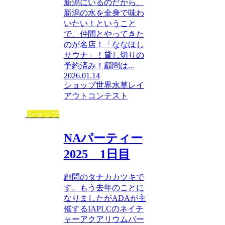
新潟にいるのだから、
新潟の水を全身で味わ
いたい！ということ
で、仲間とやってきた
のが名店！「ななほし
サウナ」！貸し切りの
予約済み！顧問は...
2026.01.14
ショップ
世界水草レイ
アウトコンテスト
ショップ
NAパーティー
2025 1日目
顧問のタナカカツキで
す。もう去年のことに
なりましたがADAが主
催するIAPLCのネイチ
ャーアクアリウムパー