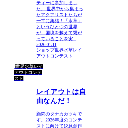
ティーに参加しまし
た。 世界中から集まっ
たアクアリストたちが
一堂に集結！「水草」
というひとつの世界
が、国境を越えて繋が
っていることを実...
2026.01.11
ショップ
世界水草レイ
アウトコンテスト
世界水草レイ
アウトコンテ
スト
レイアウトは自
由なんだ！
顧問のタナカカツキで
す。2026年度のコンテ
ストに向けて鋭意創作