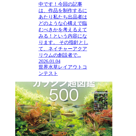
中です！今回の記事
は、作品を制作するに
あたり私たち出品者は
どのような心構えで臨
むべきかを考えるえて
みる！という内容にな
ります。 その指針とし
て、ネイチャーアクア
リウムの創設者で...
2026.01.04
世界水草レイアウトコ
ンテスト