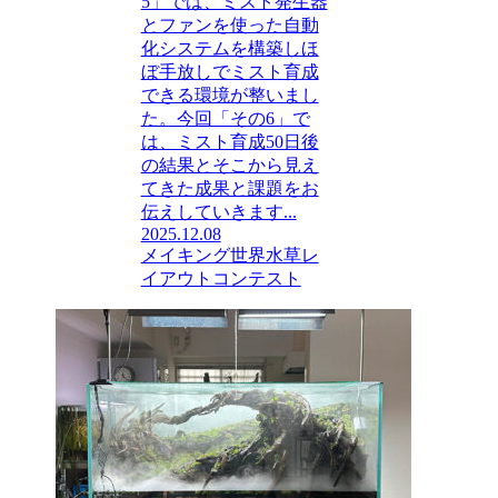
5」では、ミスト発生器
とファンを使った自動
化システムを構築しほ
ぼ手放しでミスト育成
できる環境が整いまし
た。今回「その6」で
は、ミスト育成50日後
の結果とそこから見え
てきた成果と課題をお
伝えしていきます...
2025.12.08
メイキング
世界水草レ
イアウトコンテスト