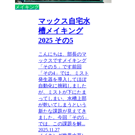
メイキング
マックス自宅水
槽メイキング
2025 その5
こんにちは、部長のマ
ックスですメイキング
「その５」です前回
「その4」では、ミスト
発生器を導入してほぼ
自動化に挑戦しました
が、ミストが下にたま
ってしまい、水槽上部
が乾いてしまうという
新たな課題が見えてき
ました。今回「その5」
では、この課題を解...
2025.11.27