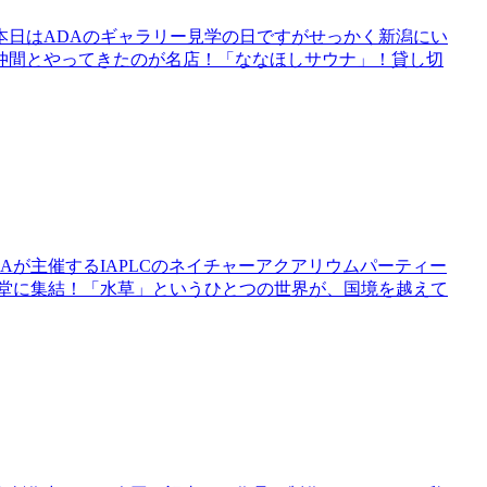
。本日はADAのギャラリー見学の日ですがせっかく新潟にい
仲間とやってきたのが名店！「ななほしサウナ」！貸し切
Aが主催するIAPLCのネイチャーアクアリウムパーティー
一堂に集結！「水草」というひとつの世界が、国境を越えて