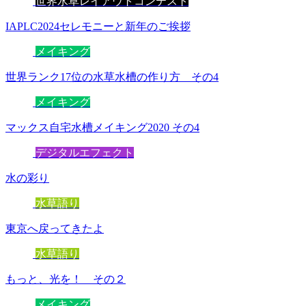
世界水草レイアウトコンテスト
IAPLC2024セレモニーと新年のご挨拶
メイキング
世界ランク17位の水草水槽の作り方 その4
メイキング
マックス自宅水槽メイキング2020 その4
デジタルエフェクト
水の彩り
水草語り
東京へ戻ってきたよ
水草語り
もっと、光を！ その２
メイキング