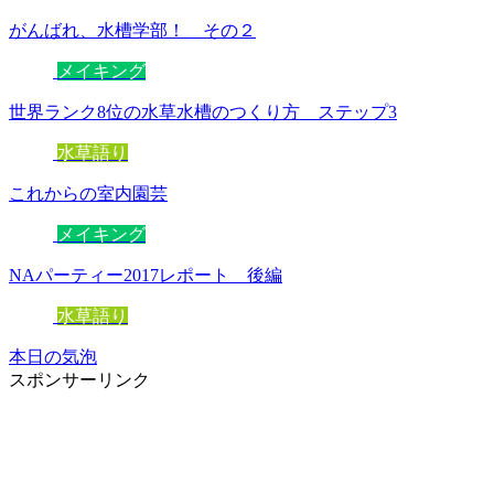
がんばれ、水槽学部！ その２
メイキング
世界ランク8位の水草水槽のつくり方 ステップ3
水草語り
これからの室内園芸
メイキング
NAパーティー2017レポート 後編
水草語り
本日の気泡
スポンサーリンク