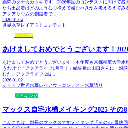
顧問のタナカカツキです。2026年度のコンテストに向けて
たち出品者はどのような心構えで臨むべきかを考えるえてみ
アクアリウムの創設者で...
2026.01.04
世界水草レイアウトコンテスト
ショップ
あけましておめでとうございます！202
あけましておめでとうございます！本年度も京都精華大学水
うわけで「アクアライフ1月号！」編集長の山口さんに、対
した。アクアライフ 202...
2026.01.02
ショップ
世界水草レイアウトコンテスト
水草語り
メイキング
マックス自宅水槽メイキング2025 その8
こんにちは、部長のマックスですメイキング「その8」最終回で