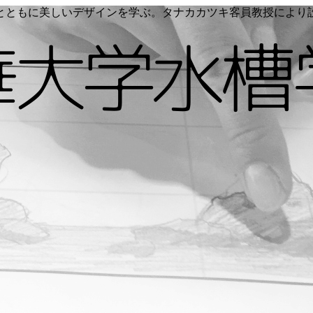
く命とともに美しいデザインを学ぶ。タナカカツキ客員教授によ