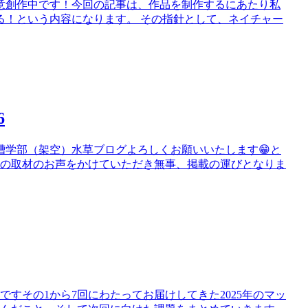
鋭意創作中です！今回の記事は、作品を制作するにあたり私
る！という内容になります。 その指針として、ネイチャー
6
槽学部（架空）水草ブログよろしくお願いいたします😁と
談の取材のお声をかけていただき無事、掲載の運びとなりま
すその1から7回にわたってお届けしてきた2025年のマッ