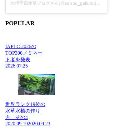
水槽学部水草ブログ
さん(@suisou_gakubu)がシェアした投稿 -
2
POPULAR
IAPLC 2026の
TOP300ノミネー
ト者を発表
2026.07.25
世界ランク19位の
水草水槽の作り
方 その4
2020.09.19
2020.09.23