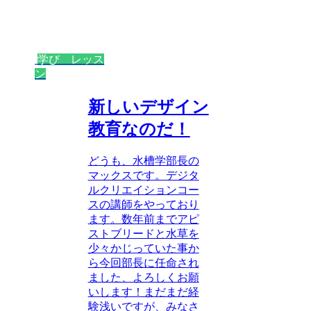
学び レッス
ン
新しいデザイン
教育なのだ！
どうも、水槽学部長の
マックスです。デジタ
ルクリエイションコー
スの講師をやっており
ます。数年前までアピ
ストブリードと水草を
少々かじっていた事か
ら今回部長に任命され
ました、よろしくお願
いします！まだまだ経
験浅いですが、みなさ