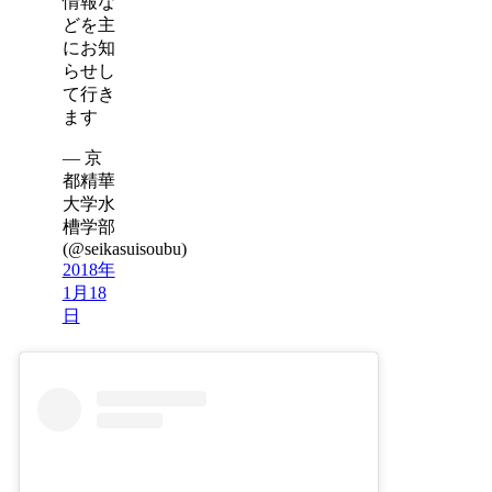
情報な
どを主
にお知
らせし
て行き
ます
— 京
都精華
大学水
槽学部
(@seikasuisoubu)
2018年
1月18
日