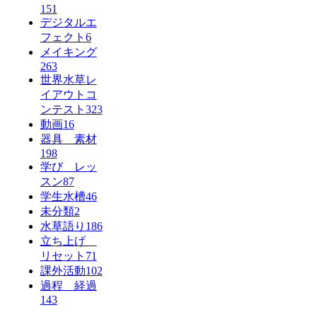
151
デジタルエ
フェクト
6
メイキング
263
世界水草レ
イアウトコ
ンテスト
323
動画
16
器具 素材
198
学び レッ
スン
87
学生水槽
46
未分類
2
水草語り
186
立ち上げ
リセット
71
課外活動
102
過程 経過
143