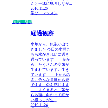
んと一緒に勉強しなが...
2010.11.26
学び レッスン
過程 経過
経過観察
水草から、気泡が出て
きました 今日の水槽こ
ちら水がきれいに透き
通っています 葉か
ら、たくさんの空気が
生まれています。生き
ています 上からの
図。色んな角度から愛
でます。命を感じます
よく見ると、茎か
ら地面に向かって細か
い根っこが生...
2010.11.24