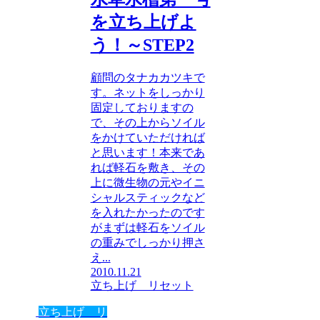
を立ち上げよ
う！～STEP2
顧問のタナカカツキで
す。ネットをしっかり
固定しておりますの
で、その上からソイル
をかけていただければ
と思います！本来であ
れば軽石を敷き、その
上に微生物の元やイニ
シャルスティックなど
を入れたかったのです
がまずは軽石をソイル
の重みでしっかり押さ
え...
2010.11.21
立ち上げ リセット
立ち上げ リ