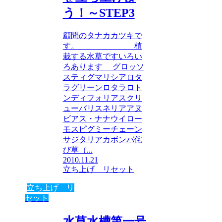
う！～STEP3
顧問のタナカカツキで
す。 植
栽する水草ですいろい
ろあります グロッソ
スティグマリシアロタ
ラグリーンロタラロト
ンディフォリアスクリ
ューバリスネリアアヌ
ビアス・ナナウイロー
モスピグミーチェーン
サジタリアカボンバ侘
び草（...
2010.11.21
立ち上げ リセット
立ち上げ リ
セット
水草水槽第一号