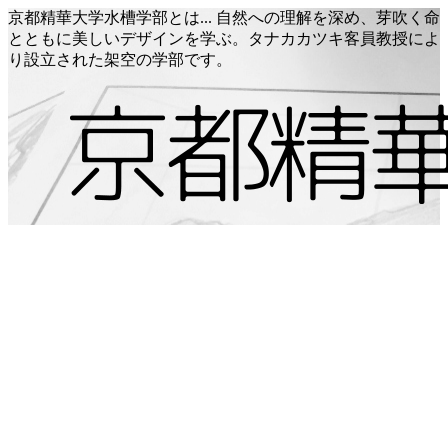
京都精華大学水槽学部とは... 自然への理解を深め、芽吹く命
とともに美しいデザインを学ぶ。タナカカツキ客員教授によ
り設立された架空の学部です。