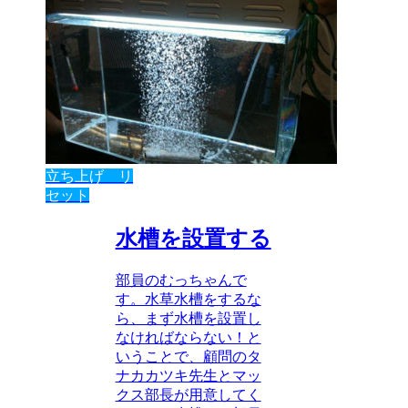
立ち上げ リ
セット
水槽を設置する
部員のむっちゃんで
す。水草水槽をするな
ら、まず水槽を設置し
なければならない！と
いうことで、顧問のタ
ナカカツキ先生とマッ
クス部長が用意してく