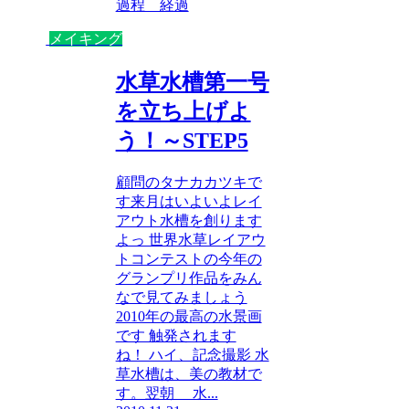
過程 経過
メイキング
水草水槽第一号
を立ち上げよ
う！～STEP5
顧問のタナカカツキで
す来月はいよいよレイ
アウト水槽を創ります
よっ 世界水草レイアウ
トコンテストの今年の
グランプリ作品をみん
なで見てみましょう
2010年の最高の水景画
です 触発されます
ね！ ハイ、記念撮影 水
草水槽は、美の教材で
す。翌朝 水...