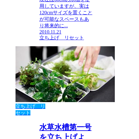
用していますが、実は
120cmサイズを置くこと
が可能なスペースもあ
り将来的に...
2010.11.21
立ち上げ リセット
立ち上げ リ
セット
水草水槽第一号
を立ち上げよ