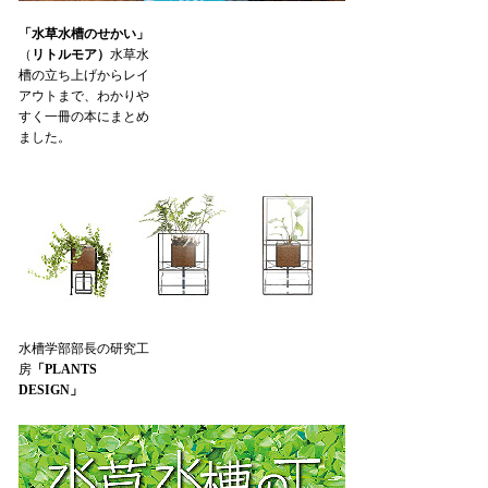
「水草水槽のせかい」
（
リトルモア）
水草水
槽の立ち上げからレイ
アウトまで、わかりや
すく一冊の本にまとめ
ました。
水槽学部部長の研究工
房
「PLANTS
DESIGN」