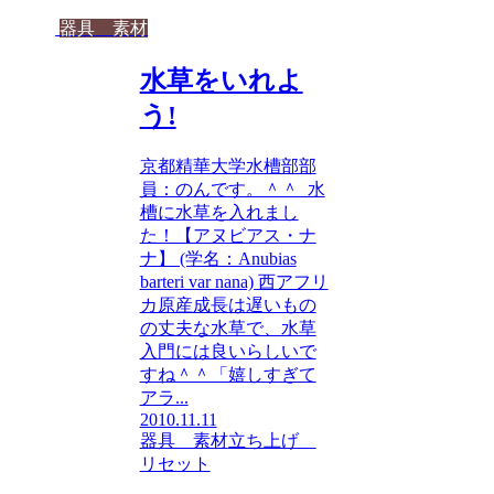
器具 素材
水草をいれよ
う!
京都精華大学水槽部部
員：のんです。＾＾ 水
槽に水草を入れまし
た！【アヌビアス・ナ
ナ】 (学名：Anubias
barteri var nana) 西アフリ
カ原産成長は遅いもの
の丈夫な水草で、水草
入門には良いらしいで
すね＾＾「嬉しすぎて
アラ...
2010.11.11
器具 素材
立ち上げ
リセット