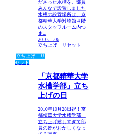
ださった水槽を、部員
みんなで設置しました
水槽の設置場所は、京
都精華大学対峰館４階
のスタッフルーム内つ
ま...
2010.11.06
立ち上げ リセット
立ち上げ リ
セット
「京都精華大学
水槽学部」立ち
上げの日
2010年10月28日祝！京
都精華大学水槽学部
立ち上げ嬉しすぎて部
員の皆がおかしくなっ