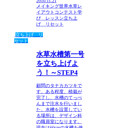
2010.11.21
メイキング
世界水草レ
イアウトコンテスト
学
び レッスン
立ち上
げ リセット
立ち上げ リ
セット
水草水槽第一号
を立ち上げよ
う！～STEP4
顧問のタナカカツキで
す。ある程度、植栽が
完了し、水槽のてっぺ
んまで注水を行いまし
た。水槽を設置してい
る場所は、デザイン科
の職員室になります。
現在は60cmの水槽を使