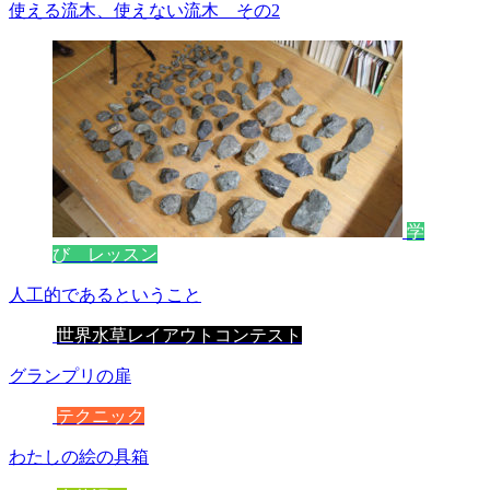
使える流木、使えない流木 その2
学
び レッスン
人工的であるということ
世界水草レイアウトコンテスト
グランプリの扉
テクニック
わたしの絵の具箱