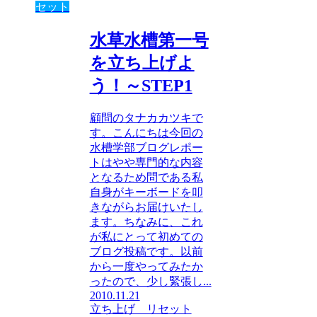
セット
水草水槽第一号
を立ち上げよ
う！～STEP1
顧問のタナカカツキで
す。こんにちは今回の
水槽学部ブログレポー
トはやや専門的な内容
となるため問である私
自身がキーボードを叩
きながらお届けいたし
ます。ちなみに、これ
が私にとって初めての
ブログ投稿です。以前
から一度やってみたか
ったので、少し緊張し...
2010.11.21
立ち上げ リセット