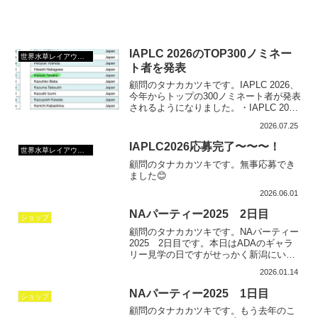
IAPLC 2026のTOP300ノミネー
世界水草レイアウトコンテスト
ト者を発表
顧問のタナカカツキです。IAPLC 2026、
今年からトップの300ノミネート者が発表
されるようになりました。・IAPLC 2026
TOP300 ノミネート者リスト（PDF）・
2026.07.25
IAPLC 2026 TOP300 ノミネート者リスト
（Ima...
IAPLC2026応募完了〜〜〜！
世界水草レイアウトコンテスト
顧問のタナカカツキです。無事応募でき
ました😊
2026.06.01
NAパーティー2025 2日目
ショップ
顧問のタナカカツキです。NAパーティー
2025 2日目です。本日はADAのギャラ
リー見学の日ですがせっかく新潟にいる
のだから、新潟の水を全身で味わいた
2026.01.14
い！ということで、仲間とやってきたの
が名店！「ななほしサウナ」！貸し切り
NAパーティー2025 1日目
ショップ
の予約済み！顧問は...
顧問のタナカカツキです。もう去年のこ