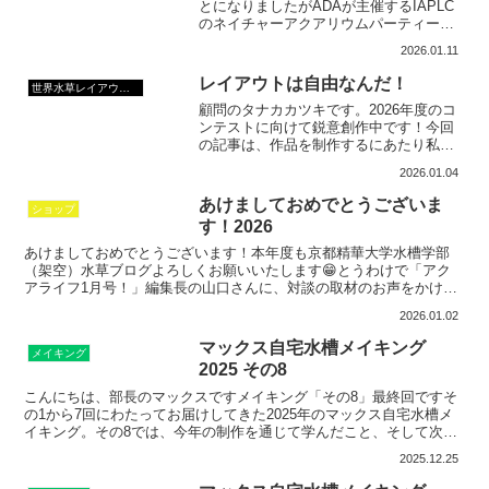
とになりましたがADAが主催するIAPLC
のネイチャーアクアリウムパーティーに
参加しました。 世界中から集まったアク
2026.01.11
アリストたちが一堂に集結！「水草」と
いうひとつの世界が、国境を越えて繋が
レイアウトは自由なんだ！
世界水草レイアウトコンテスト
っていることを実...
顧問のタナカカツキです。2026年度のコ
ンテストに向けて鋭意創作中です！今回
の記事は、作品を制作するにあたり私た
ち出品者はどのような心構えで臨むべき
2026.01.04
かを考えるえてみる！という内容になり
ます。 その指針として、ネイチャーアク
あけましておめでとうございま
ショップ
アリウムの創設者で...
す！2026
あけましておめでとうございます！本年度も京都精華大学水槽学部
（架空）水草ブログよろしくお願いいたします😁とうわけで「アク
アライフ1月号！」編集長の山口さんに、対談の取材のお声をかけて
いただき無事、掲載の運びとなりました。アクアライフ 202...
2026.01.02
マックス自宅水槽メイキング
メイキング
2025 その8
こんにちは、部長のマックスですメイキング「その8」最終回ですそ
の1から7回にわたってお届けしてきた2025年のマックス自宅水槽メ
イキング。その8では、今年の制作を通じて学んだこと、そして次回
に向けた課題をまとめていきます。1. 制作の流れを...
2025.12.25