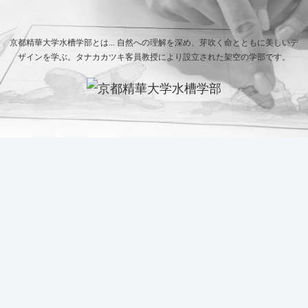
京都精華大学水槽学部とは... 自然への理解を深め、芽吹く命とともに美しいデ
ザインを学ぶ。タナカカツキ客員教授により設立された架空の学部です。
Previous
学生水槽
世界水草レイアウトコンテスト
デ
秋の学校通信2020
世界ランキング2018
CRE
BAT
Next