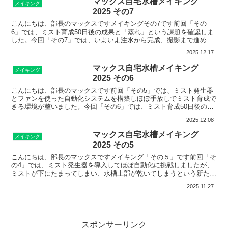
マックス自宅水槽メイキング
メイキング
2025 その7
こんにちは、部長のマックスですメイキングその7です前回「その
6」では、ミスト育成50日後の成果と「蒸れ」という課題を確認しま
した。今回「その7」では、いよいよ注水から完成、撮影まで進めて
いきます。1. 注水：レイアウトを守りながら慎重にホー...
2025.12.17
マックス自宅水槽メイキング
メイキング
2025 その6
こんにちは、部長のマックスです前回「その5」では、ミスト発生器
とファンを使った自動化システムを構築しほぼ手放しでミスト育成で
きる環境が整いました。今回「その6」では、ミスト育成50日後の結
果とそこから見えてきた成果と課題をお伝えしていきます...
2025.12.08
マックス自宅水槽メイキング
メイキング
2025 その5
こんにちは、部長のマックスですメイキング「その５」です前回「そ
の4」では、ミスト発生器を導入してほぼ自動化に挑戦しましたが、
ミストが下にたまってしまい、水槽上部が乾いてしまうという新たな
課題が見えてきました。今回「その5」では、この課題を解...
2025.11.27
スポンサーリンク