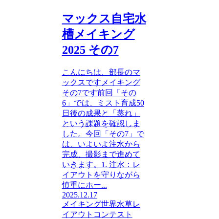
マックス自宅水
槽メイキング
2025 その7
こんにちは、部長のマ
ックスですメイキング
その7です前回「その
6」では、ミスト育成50
日後の成果と「蒸れ」
という課題を確認しま
した。今回「その7」で
は、いよいよ注水から
完成、撮影まで進めて
いきます。1. 注水：レ
イアウトを守りながら
慎重にホー...
2025.12.17
メイキング
世界水草レ
イアウトコンテスト