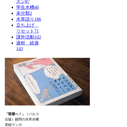
スン
87
学生水槽
46
未分類
2
水草語り
186
立ち上げ
リセット
71
課外活動
102
過程 経過
143
「部屋へ！」
（パルコ
出版）顧問の水草水槽
実録マンガ