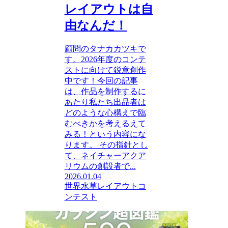
レイアウトは自
由なんだ！
顧問のタナカカツキで
す。2026年度のコンテ
ストに向けて鋭意創作
中です！今回の記事
は、作品を制作するに
あたり私たち出品者は
どのような心構えで臨
むべきかを考えるえて
みる！という内容にな
ります。 その指針とし
て、ネイチャーアクア
リウムの創設者で...
2026.01.04
世界水草レイアウトコ
ンテスト