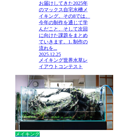
お届けしてきた2025年
のマックス自宅水槽メ
イキング。その8では、
今年の制作を通じて学
んだこと、そして次回
に向けた課題をまとめ
ていきます。1. 制作の
流れを...
2025.12.25
メイキング
世界水草レ
イアウトコンテスト
メイキング