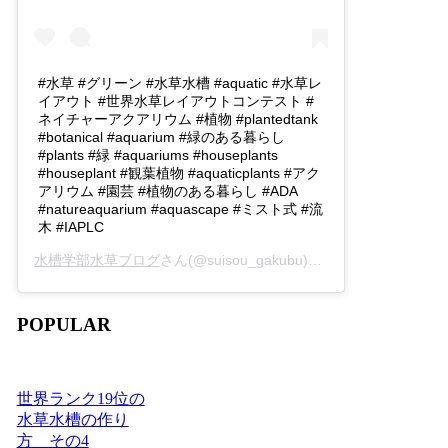
#水草 #グリーン #水草水槽 #aquatic #水草レ
イアウト #世界水草レイアウトコンテスト #
ネイチャーアクアリウム #植物 #plantedtank
#botanical #aquarium #緑のある暮らし
#plants #緑 #aquariums #houseplants
#houseplant #観葉植物 #aquaticplants #アク
アリウム #園芸 #植物のある暮らし #ADA
#natureaquarium #aquascape #ミスト式 #流
木 #IAPLC
水槽学部水草ブログ
さん(@suisou_gakubu)がシェアした投稿 -
2
POPULAR
世界ランク19位の
水草水槽の作り
方 その4