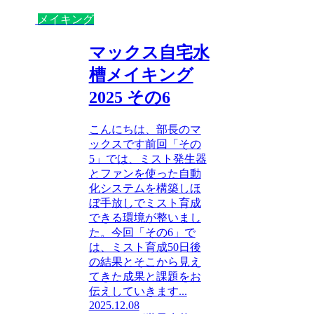
メイキング
マックス自宅水
槽メイキング
2025 その6
こんにちは、部長のマ
ックスです前回「その
5」では、ミスト発生器
とファンを使った自動
化システムを構築しほ
ぼ手放しでミスト育成
できる環境が整いまし
た。今回「その6」で
は、ミスト育成50日後
の結果とそこから見え
てきた成果と課題をお
伝えしていきます...
2025.12.08