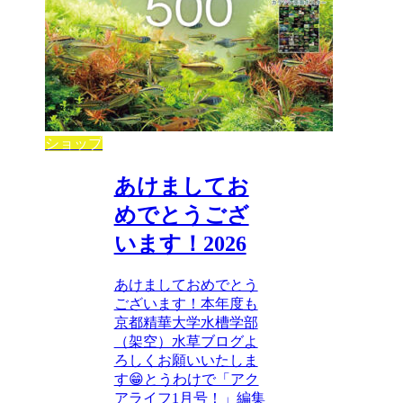
ショップ
あけましてお
めでとうござ
います！2026
あけましておめでとう
ございます！本年度も
京都精華大学水槽学部
（架空）水草ブログよ
ろしくお願いいたしま
す😁とうわけで「アク
アライフ1月号！」編集