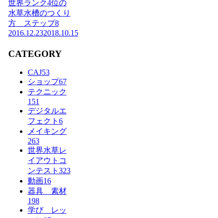
世界ランク4位の
水草水槽のつくり
方 ステップ8
2016.12.23
2018.10.15
CATEGORY
CAJ
53
ショップ
67
テクニック
151
デジタルエ
フェクト
6
メイキング
263
世界水草レ
イアウトコ
ンテスト
323
動画
16
器具 素材
198
学び レッ