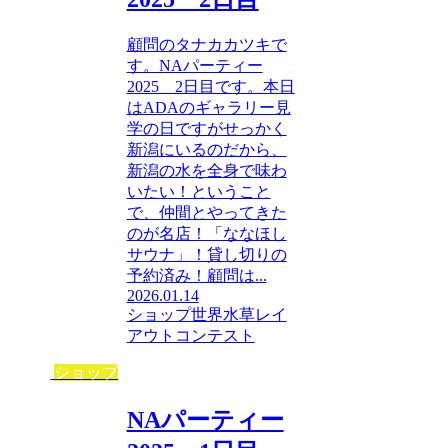
顧問のタナカカツキで
す。NAパーティー
2025 2日目です。本日
はADAのギャラリー見
学の日ですがせっかく
新潟にいるのだから、
新潟の水を全身で味わ
いたい！ということ
で、仲間とやってきた
のが名店！「ななほし
サウナ」！貸し切りの
予約済み！顧問は...
2026.01.14
ショップ
世界水草レイ
アウトコンテスト
ショップ
NAパーティー