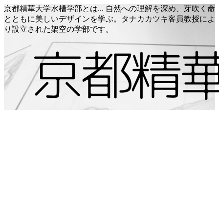
京都精華大学水槽学部とは... 自然への理解を深め、芽吹く命
とともに美しいデザインを学ぶ。タナカカツキ客員教授によ
り設立された架空の学部です。