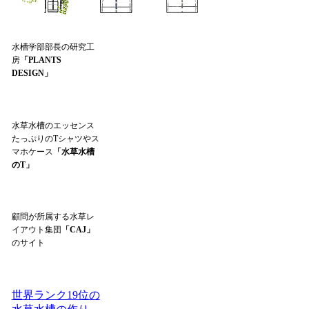
水槽学部部長の研究工
房
「PLANTS
DESIGN」
水草水槽のエッセンス
たっぷりのTシャツやス
マホケース
「水草水槽
のT」
顧問が所属する水草レ
イアウト集団
「CAJ」
のサイト
世界ランク19位の