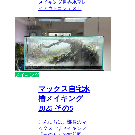
メイキング
世界水草レ
イアウトコンテスト
メイキング
マックス自宅水
槽メイキング
2025 その5
こんにちは、部長のマ
ックスですメイキング
「その５」です前回