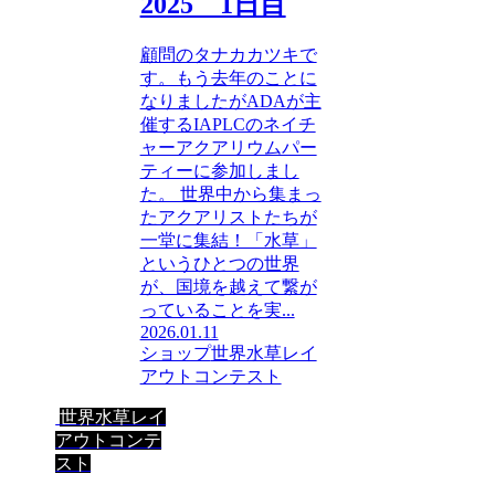
2025 1日目
顧問のタナカカツキで
す。もう去年のことに
なりましたがADAが主
催するIAPLCのネイチ
ャーアクアリウムパー
ティーに参加しまし
た。 世界中から集まっ
たアクアリストたちが
一堂に集結！「水草」
というひとつの世界
が、国境を越えて繋が
っていることを実...
2026.01.11
ショップ
世界水草レイ
アウトコンテスト
世界水草レイ
アウトコンテ
スト