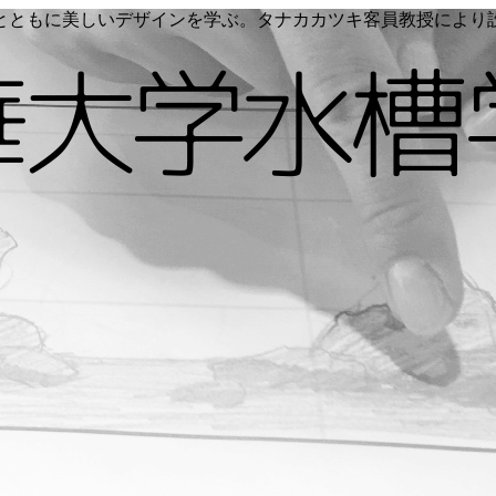
く命とともに美しいデザインを学ぶ。タナカカツキ客員教授によ