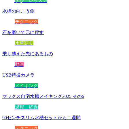
学び レッスン
水槽の向こう側
テクニック
石を磨いて元に戻す
水草語り
乗り越えた先にあるもの
動画
USB特撮カメラ
メイキング
マックス自宅水槽メイキング2025 その6
過程 経過
90センチスリム水槽セットから二週間
テクニック