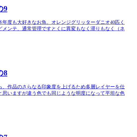
の9
年度も大好きなお魚、オレンジグリッターダニオ40匹く
どメンテ、通常管理ですとくに異変もなく滞りもなく（ネ
の8
ら、作品のさらなる印象度を上げるため多層レイヤーを仕
と思いますが違う色でも同じような明度になって平坦な色