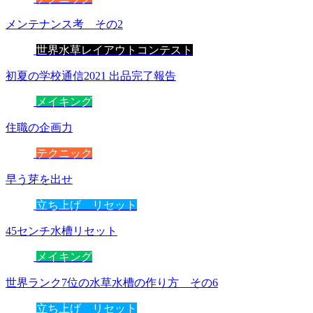
メンテナンス考 その2
世界水草レイアウトコンテスト
初夏の学校通信2021 出品完了報告
メイキング
住職の企画力
テクニック
早う芽を出せ
立ち上げ リセット
45センチ水槽リセット
メイキング
世界ランク7位の水草水槽の作り方 その6
立ち上げ リセット