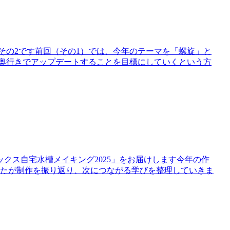
その2です前回（その1）では、今年のテーマを「螺旋」と
と奥行きでアップデートすることを目標にしていくという方
クス自宅水槽メイキング2025」をお届けします今年の作
ましたが制作を振り返り、次につながる学びを整理していきま