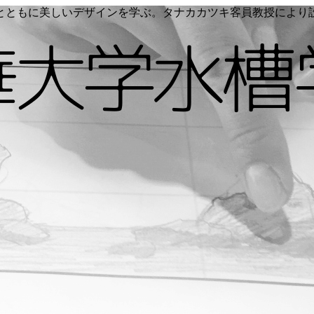
く命とともに美しいデザインを学ぶ。タナカカツキ客員教授によ