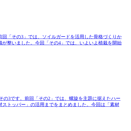
前回「その3」では、ソイルガードを活用した骨格づくりか
備が整いました。今回「その4」では、いよいよ植栽を開始
その3です。前回「その2」では、螺旋を主題に据えたハー
材ストッパー」の活用までをまとめました。今回は「素材