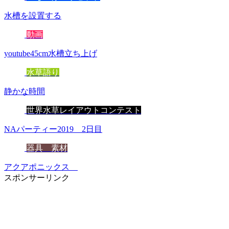
水槽を設置する
動画
youtube45cm水槽立ち上げ
水草語り
静かな時間
世界水草レイアウトコンテスト
NAパーティー2019 2日目
器具 素材
アクアポニックス
スポンサーリンク