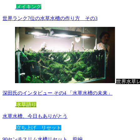
メイキング
世界ランク7位の水草水槽の作り方 その3
世界水草
深田氏のインタビュー その4 「水草水槽の未来」
水草語り
水草水槽、今日もありがとう
立ち上げ リセット
90センチスリム水槽リセット 前編