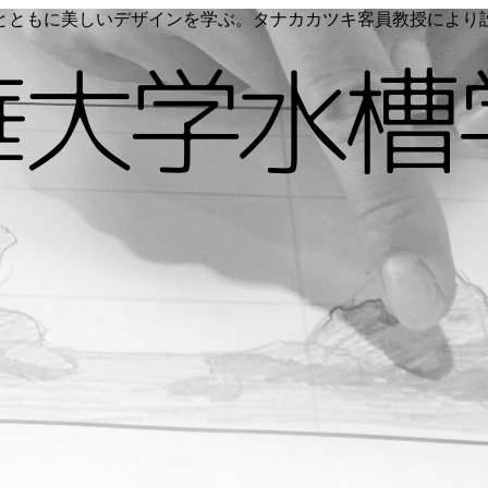
く命とともに美しいデザインを学ぶ。タナカカツキ客員教授によ