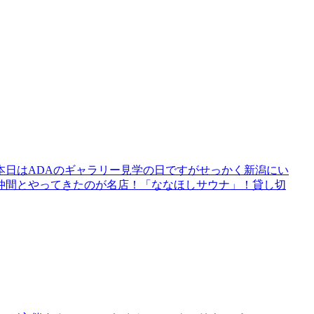
。本日はADAのギャラリー見学の日ですがせっかく新潟にい
仲間とやってきたのが名店！「ななほしサウナ」！貸し切