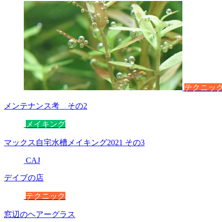
テクニッ
メンテナンス考 その2
メイキング
マックス自宅水槽メイキング2021 その3
CAJ
デイブの店
テクニック
窓辺のヘアーグラス