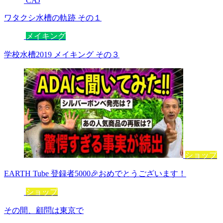
CAJ
ワタクシ水槽の軌跡 その１
メイキング
学校水槽2019 メイキング その３
ショップ
EARTH Tube 登録者5000🎉おめでとうございます！
ショップ
その間、顧問は東京で