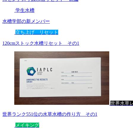
学生水槽
水槽学部の新メンバー
立ち上げ リセット
120cmストック水槽リセット その1
世界水草
世界ランク551位の水草水槽の作り方 その1
メイキング