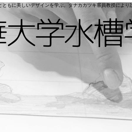
く命とともに美しいデザインを学ぶ。タナカカツキ客員教授によ