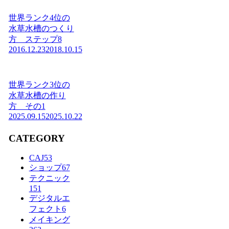
世界ランク4位の
水草水槽のつくり
方 ステップ8
2016.12.23
2018.10.15
世界ランク3位の
水草水槽の作り
方 その1
2025.09.15
2025.10.22
CATEGORY
CAJ
53
ショップ
67
テクニック
151
デジタルエ
フェクト
6
メイキング