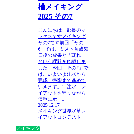
槽メイキング
2025 その7
こんにちは、部長のマ
ックスですメイキング
その7です前回「その
6」では、ミスト育成50
日後の成果と「蒸れ」
という課題を確認しま
した。今回「その7」で
は、いよいよ注水から
完成、撮影まで進めて
いきます。1. 注水：レ
イアウトを守りながら
慎重にホー...
2025.12.17
メイキング
世界水草レ
イアウトコンテスト
メイキング