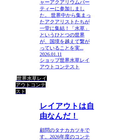
ャーアクアリウムパー
ティーに参加しまし
た。 世界中から集まっ
たアクアリストたちが
一堂に集結！「水草」
というひとつの世界
が、国境を越えて繋が
っていることを実...
2026.01.11
ショップ
世界水草レイ
アウトコンテスト
世界水草レイ
アウトコンテ
スト
レイアウトは自
由なんだ！
顧問のタナカカツキで
す。2026年度のコンテ