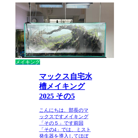
メイキング
マックス自宅水
槽メイキング
2025 その5
こんにちは、部長のマ
ックスですメイキング
「その５」です前回
「その4」では、ミスト
発生器を導入してほぼ