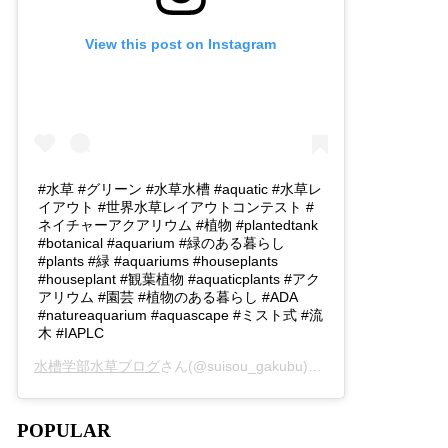
View this post on Instagram
#水草 #グリーン #水草水槽 #aquatic #水草レ
イアウト #世界水草レイアウトコンテスト #
ネイチャーアクアリウム #植物 #plantedtank
#botanical #aquarium #緑のある暮らし
#plants #緑 #aquariums #houseplants
#houseplant #観葉植物 #aquaticplants #アク
アリウム #園芸 #植物のある暮らし #ADA
#natureaquarium #aquascape #ミスト式 #流
木 #IAPLC
水槽学部水草ブログ
さん(@suisou_gakubu)がシェアした投稿 -
2
POPULAR