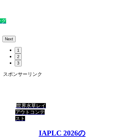
ング
Next
1
2
3
スポンサーリンク
世界水草レイ
アウトコンテ
スト
IAPLC 2026の