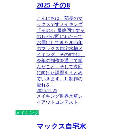
2025 その8
こんにちは、部長のマ
ックスですメイキング
「その8」最終回ですそ
の1から7回にわたって
お届けしてきた2025年
のマックス自宅水槽メ
イキング。その8では、
今年の制作を通じて学
んだこと、そして次回
に向けた課題をまとめ
ていきます。1. 制作の
流れを...
2025.12.25
メイキング
世界水草レ
イアウトコンテスト
メイキング
マックス自宅水