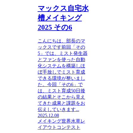
マックス自宅水
槽メイキング
2025 その6
こんにちは、部長のマ
ックスです前回「その
5」では、ミスト発生器
とファンを使った自動
化システムを構築しほ
ぼ手放しでミスト育成
できる環境が整いまし
た。今回「その6」で
は、ミスト育成50日後
の結果とそこから見え
てきた成果と課題をお
伝えしていきます...
2025.12.08
メイキング
世界水草レ
イアウトコンテスト