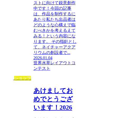
ストに向けて鋭意創作
中です！今回の記事
は、作品を制作するに
あたり私たち出品者は
どのような心構えで臨
むべきかを考えるえて
みる！という内容にな
ります。 その指針とし
て、ネイチャーアクア
リウムの創設者で...
2026.01.04
世界水草レイアウトコ
ンテスト
ショップ
あけましてお
めでとうござ
います！2026