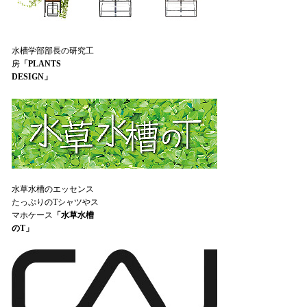
水槽学部部長の研究工
房
「PLANTS
DESIGN」
水草水槽のエッセンス
たっぷりのTシャツやス
マホケース
「水草水槽
のT」