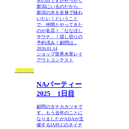
学の日ですがせっかく
新潟にいるのだから、
新潟の水を全身で味わ
いたい！ということ
で、仲間とやってきた
のが名店！「ななほし
サウナ」！貸し切りの
予約済み！顧問は...
2026.01.14
ショップ
世界水草レイ
アウトコンテスト
ショップ
NAパーティー
2025 1日目
顧問のタナカカツキで
す。もう去年のことに
なりましたがADAが主
催するIAPLCのネイチ