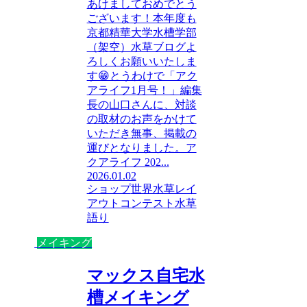
あけましておめでとう
ございます！本年度も
京都精華大学水槽学部
（架空）水草ブログよ
ろしくお願いいたしま
す😁とうわけで「アク
アライフ1月号！」編集
長の山口さんに、対談
の取材のお声をかけて
いただき無事、掲載の
運びとなりました。ア
クアライフ 202...
2026.01.02
ショップ
世界水草レイ
アウトコンテスト
水草
語り
メイキング
マックス自宅水
槽メイキング