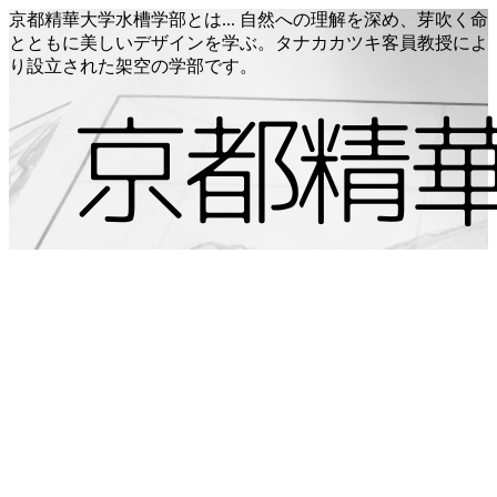
京都精華大学水槽学部とは... 自然への理解を深め、芽吹く命
とともに美しいデザインを学ぶ。タナカカツキ客員教授によ
り設立された架空の学部です。