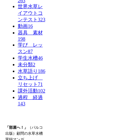
263
世界水草レ
イアウトコ
ンテスト
323
動画
16
器具 素材
198
学び レッ
スン
87
学生水槽
46
未分類
2
水草語り
186
立ち上げ
リセット
71
課外活動
102
過程 経過
143
「部屋へ！」
（パルコ
出版）顧問の水草水槽
実録マンガ