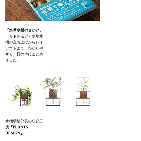
「水草水槽のせかい」
（
リトルモア）
水草水
槽の立ち上げからレイ
アウトまで、わかりや
すく一冊の本にまとめ
ました。
水槽学部部長の研究工
房
「PLANTS
DESIGN」