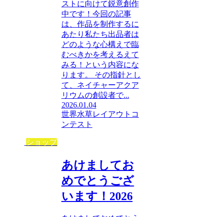
ストに向けて鋭意創作
中です！今回の記事
は、作品を制作するに
あたり私たち出品者は
どのような心構えで臨
むべきかを考えるえて
みる！という内容にな
ります。 その指針とし
て、ネイチャーアクア
リウムの創設者で...
2026.01.04
世界水草レイアウトコ
ンテスト
ショップ
あけましてお
めでとうござ
います！2026