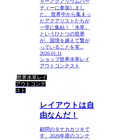
ャーアクアリウムパー
ティーに参加しまし
た。 世界中から集まっ
たアクアリストたちが
一堂に集結！「水草」
というひとつの世界
が、国境を越えて繋が
っていることを実...
2026.01.11
ショップ
世界水草レイ
アウトコンテスト
世界水草レイ
アウトコンテ
スト
レイアウトは自
由なんだ！
顧問のタナカカツキで
す。2026年度のコンテ