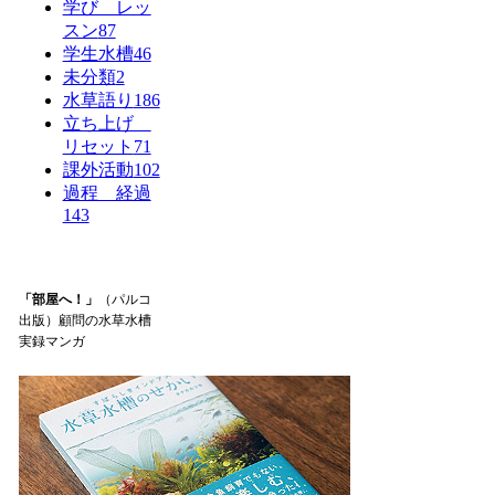
学び レッ
スン
87
学生水槽
46
未分類
2
水草語り
186
立ち上げ
リセット
71
課外活動
102
過程 経過
143
「部屋へ！」
（パルコ
出版）顧問の水草水槽
実録マンガ