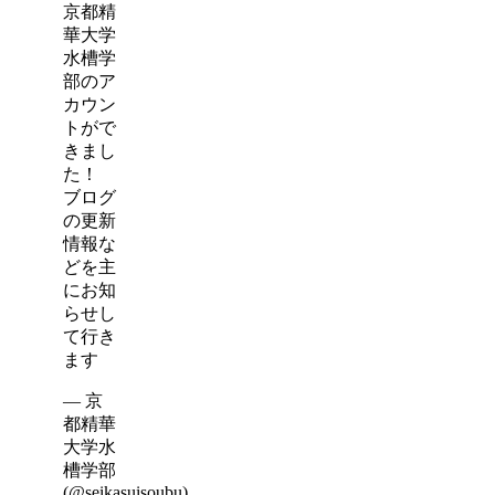
京都精
華大学
水槽学
部のア
カウン
トがで
きまし
た！
ブログ
の更新
情報な
どを主
にお知
らせし
て行き
ます
— 京
都精華
大学水
槽学部
(@seikasuisoubu)