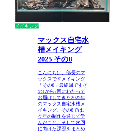
メイキング
マックス自宅水
槽メイキング
2025 その8
こんにちは、部長のマ
ックスですメイキング
「その8」最終回ですそ
の1から7回にわたって
お届けしてきた2025年
のマックス自宅水槽メ
イキング。その8では、
今年の制作を通じて学
んだこと、そして次回
に向けた課題をまとめ