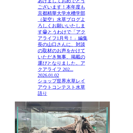
あけましておめでとう
ございます！本年度も
京都精華大学水槽学部
（架空）水草ブログよ
ろしくお願いいたしま
す😁とうわけで「アク
アライフ1月号！」編集
長の山口さんに、対談
の取材のお声をかけて
いただき無事、掲載の
運びとなりました。ア
クアライフ 202...
2026.01.02
ショップ
世界水草レイ
アウトコンテスト
水草
語り