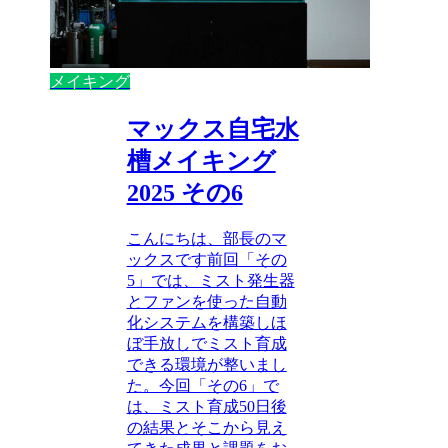
メイキング
マックス自宅水
槽メイキング
2025 その6
こんにちは、部長のマ
ックスです前回「その
5」では、ミスト発生器
とファンを使った自動
化システムを構築しほ
ぼ手放しでミスト育成
できる環境が整いまし
た。今回「その6」で
は、ミスト育成50日後
の結果とそこから見え