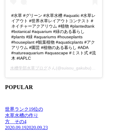
#水草 #グリーン #水草水槽 #aquatic #水草レ
イアウト #世界水草レイアウトコンテスト #
ネイチャーアクアリウム #植物 #plantedtank
#botanical #aquarium #緑のある暮らし
#plants #緑 #aquariums #houseplants
#houseplant #観葉植物 #aquaticplants #アク
アリウム #園芸 #植物のある暮らし #ADA
#natureaquarium #aquascape #ミスト式 #流
木 #IAPLC
水槽学部水草ブログ
さん(@suisou_gakubu)がシェアした投稿 -
2
POPULAR
世界ランク19位の
水草水槽の作り
方 その4
2020.09.19
2020.09.23