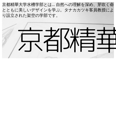
京都精華大学水槽学部とは... 自然への理解を深め、芽吹く命
とともに美しいデザインを学ぶ。タナカカツキ客員教授によ
り設立された架空の学部です。