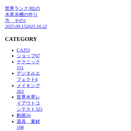
世界ランク3位の
水草水槽の作り
方 その1
2025.09.15
2025.10.22
CATEGORY
CAJ
53
ショップ
67
テクニック
151
デジタルエ
フェクト
6
メイキング
263
世界水草レ
イアウトコ
ンテスト
323
動画
16
器具 素材
198