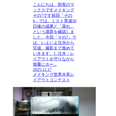
こんにちは、部長のマ
ックスですメイキング
その7です前回「その
6」では、ミスト育成50
日後の成果と「蒸れ」
という課題を確認しま
した。今回「その7」で
は、いよいよ注水から
完成、撮影まで進めて
いきます。1. 注水：レ
イアウトを守りながら
慎重にホー...
2025.12.17
メイキング
世界水草レ
イアウトコンテスト