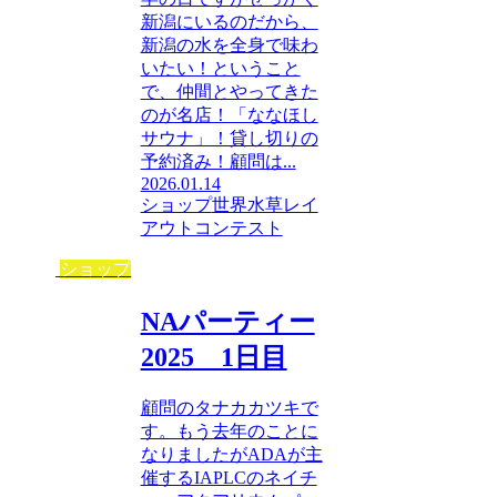
新潟にいるのだから、
新潟の水を全身で味わ
いたい！ということ
で、仲間とやってきた
のが名店！「ななほし
サウナ」！貸し切りの
予約済み！顧問は...
2026.01.14
ショップ
世界水草レイ
アウトコンテスト
ショップ
NAパーティー
2025 1日目
顧問のタナカカツキで
す。もう去年のことに
なりましたがADAが主
催するIAPLCのネイチ