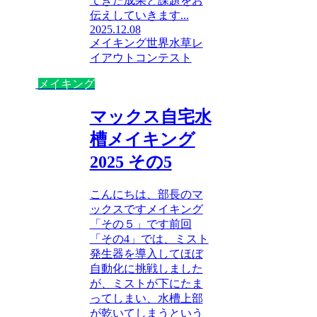
てきた成果と課題をお
伝えしていきます...
2025.12.08
メイキング
世界水草レ
イアウトコンテスト
メイキング
マックス自宅水
槽メイキング
2025 その5
こんにちは、部長のマ
ックスですメイキング
「その５」です前回
「その4」では、ミスト
発生器を導入してほぼ
自動化に挑戦しました
が、ミストが下にたま
ってしまい、水槽上部
が乾いてしまうという