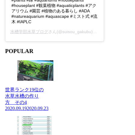
#plants #緑 #aquariums #houseplants
#houseplant #観葉植物 #aquaticplants #アク
アリウム #園芸 #植物のある暮らし #ADA
#natureaquarium #aquascape #ミスト式 #流
木 #IAPLC
水槽学部水草ブログ
さん(@suisou_gakubu)がシェアした投稿 -
2
POPULAR
世界ランク19位の
水草水槽の作り
方 その4
2020.09.19
2020.09.23