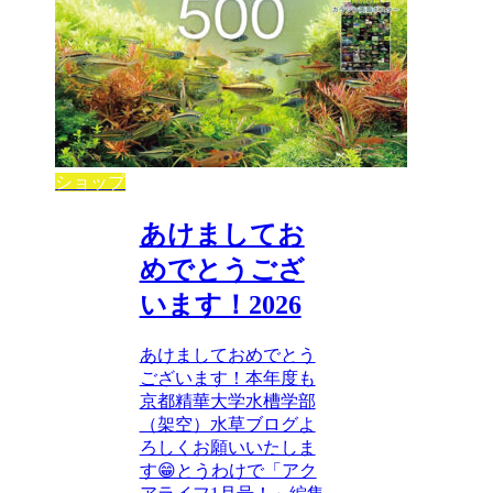
ショップ
あけましてお
めでとうござ
います！2026
あけましておめでとう
ございます！本年度も
京都精華大学水槽学部
（架空）水草ブログよ
ろしくお願いいたしま
す😁とうわけで「アク