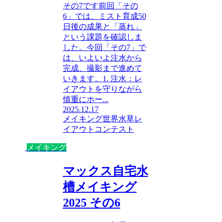
その7です前回「その
6」では、ミスト育成50
日後の成果と「蒸れ」
という課題を確認しま
した。今回「その7」で
は、いよいよ注水から
完成、撮影まで進めて
いきます。1. 注水：レ
イアウトを守りながら
慎重にホー...
2025.12.17
メイキング
世界水草レ
イアウトコンテスト
メイキング
マックス自宅水
槽メイキング
2025 その6