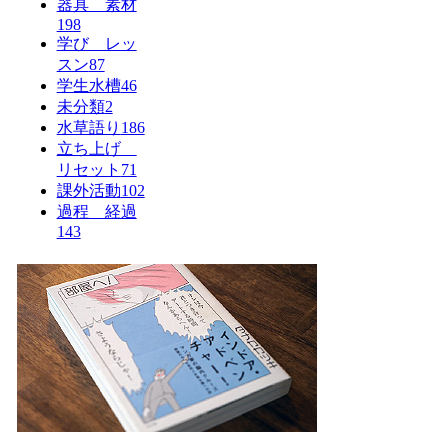
器具 素材
198
学び レッ
スン
87
学生水槽
46
未分類
2
水草語り
186
立ち上げ
リセット
71
課外活動
102
過程 経過
143