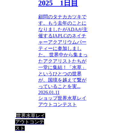
2025 1日目
顧問のタナカカツキで
す。もう去年のことに
なりましたがADAが主
催するIAPLCのネイチ
ャーアクアリウムパー
ティーに参加しまし
た。 世界中から集まっ
たアクアリストたちが
一堂に集結！「水草」
というひとつの世界
が、国境を越えて繋が
っていることを実...
2026.01.11
ショップ
世界水草レイ
アウトコンテスト
世界水草レイ
アウトコンテ
スト