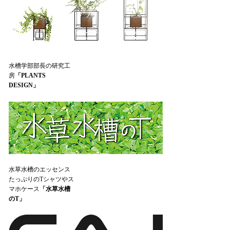
水槽学部部長の研究工
房
「PLANTS
DESIGN」
水草水槽のエッセンス
たっぷりのTシャツやス
マホケース
「水草水槽
のT」