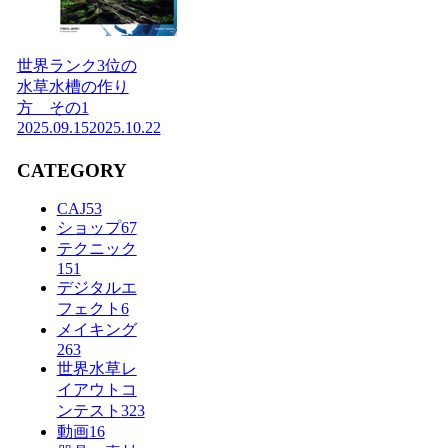
世界ランク3位の
水草水槽の作り
方 その1
2025.09.15
2025.10.22
CATEGORY
CAJ
53
ショップ
67
テクニック
151
デジタルエ
フェクト
6
メイキング
263
世界水草レ
イアウトコ
ンテスト
323
動画
16