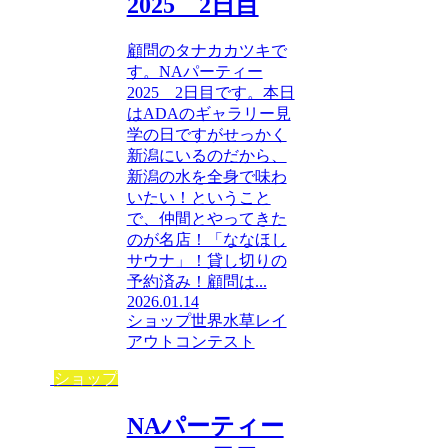
2025 2日目
顧問のタナカカツキで
す。NAパーティー
2025 2日目です。本日
はADAのギャラリー見
学の日ですがせっかく
新潟にいるのだから、
新潟の水を全身で味わ
いたい！ということ
で、仲間とやってきた
のが名店！「ななほし
サウナ」！貸し切りの
予約済み！顧問は...
2026.01.14
ショップ
世界水草レイ
アウトコンテスト
ショップ
NAパーティー