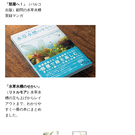
「部屋へ！」
（パルコ
出版）顧問の水草水槽
実録マンガ
「水草水槽のせかい」
（
リトルモア）
水草水
槽の立ち上げからレイ
アウトまで、わかりや
すく一冊の本にまとめ
ました。