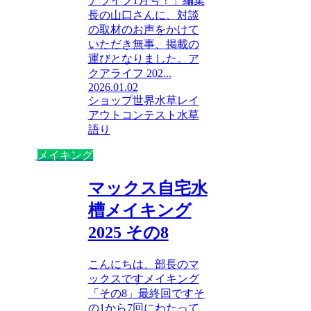
アライフ1月号！」編集
長の山口さんに、対談
の取材のお声をかけて
いただき無事、掲載の
運びとなりました。ア
クアライフ 202...
2026.01.02
ショップ
世界水草レイ
アウトコンテスト
水草
語り
メイキング
マックス自宅水
槽メイキング
2025 その8
こんにちは、部長のマ
ックスですメイキング
「その8」最終回ですそ
の1から7回にわたって