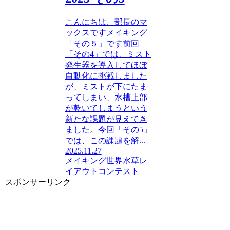
こんにちは、部長のマ
ックスですメイキング
「その５」です前回
「その4」では、ミスト
発生器を導入してほぼ
自動化に挑戦しました
が、ミストが下にたま
ってしまい、水槽上部
が乾いてしまうという
新たな課題が見えてき
ました。今回「その5」
では、この課題を解...
2025.11.27
メイキング
世界水草レ
イアウトコンテスト
スポンサーリンク