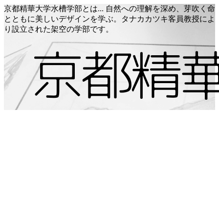
京都精華大学水槽学部とは... 自然への理解を深め、芽吹く命
とともに美しいデザインを学ぶ。タナカカツキ客員教授によ
り設立された架空の学部です。