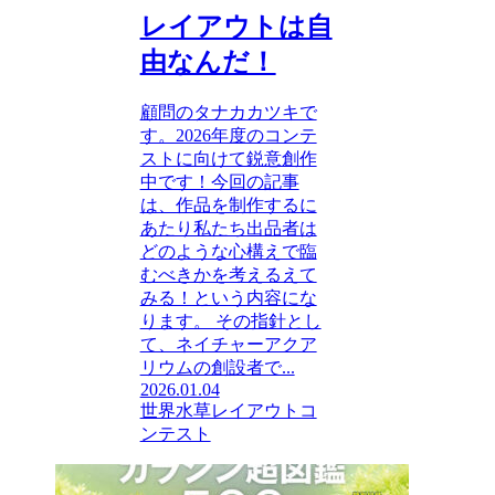
レイアウトは自
由なんだ！
顧問のタナカカツキで
す。2026年度のコンテ
ストに向けて鋭意創作
中です！今回の記事
は、作品を制作するに
あたり私たち出品者は
どのような心構えで臨
むべきかを考えるえて
みる！という内容にな
ります。 その指針とし
て、ネイチャーアクア
リウムの創設者で...
2026.01.04
世界水草レイアウトコ
ンテスト