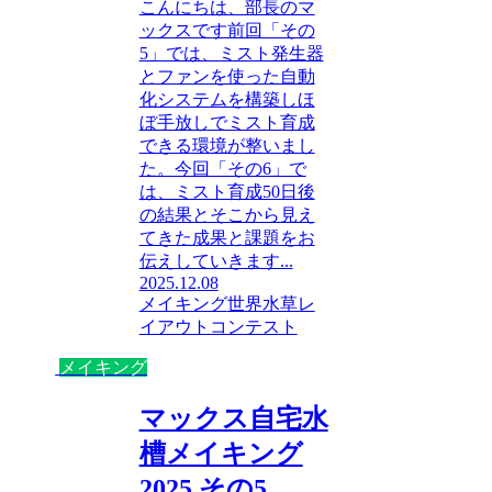
こんにちは、部長のマ
ックスです前回「その
5」では、ミスト発生器
とファンを使った自動
化システムを構築しほ
ぼ手放しでミスト育成
できる環境が整いまし
た。今回「その6」で
は、ミスト育成50日後
の結果とそこから見え
てきた成果と課題をお
伝えしていきます...
2025.12.08
メイキング
世界水草レ
イアウトコンテスト
メイキング
マックス自宅水
槽メイキング
2025 その5