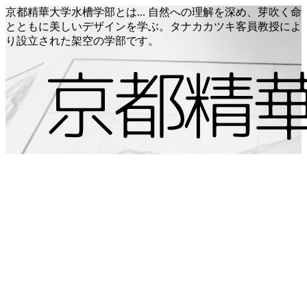
京都精華大学水槽学部とは... 自然への理解を深め、芽吹く命
とともに美しいデザインを学ぶ。タナカカツキ客員教授によ
り設立された架空の学部です。