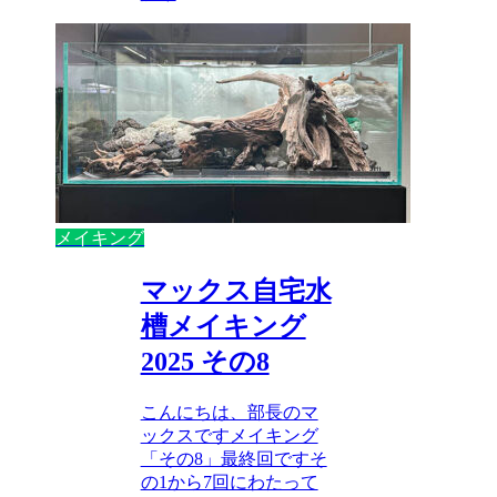
メイキング
マックス自宅水
槽メイキング
2025 その8
こんにちは、部長のマ
ックスですメイキング
「その8」最終回ですそ
の1から7回にわたって