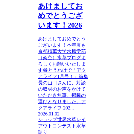
あけましてお
めでとうござ
います！2026
あけましておめでとう
ございます！本年度も
京都精華大学水槽学部
（架空）水草ブログよ
ろしくお願いいたしま
す😁とうわけで「アク
アライフ1月号！」編集
長の山口さんに、対談
の取材のお声をかけて
いただき無事、掲載の
運びとなりました。ア
クアライフ 202...
2026.01.02
ショップ
世界水草レイ
アウトコンテスト
水草
語り