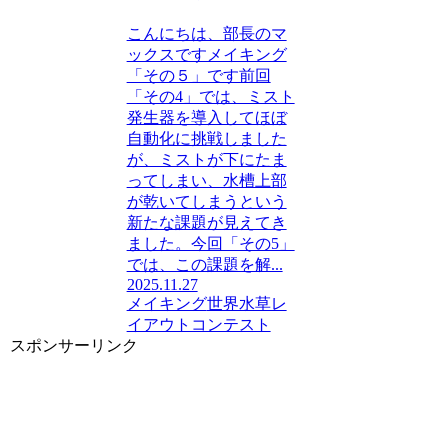
こんにちは、部長のマ
ックスですメイキング
「その５」です前回
「その4」では、ミスト
発生器を導入してほぼ
自動化に挑戦しました
が、ミストが下にたま
ってしまい、水槽上部
が乾いてしまうという
新たな課題が見えてき
ました。今回「その5」
では、この課題を解...
2025.11.27
メイキング
世界水草レ
イアウトコンテスト
スポンサーリンク