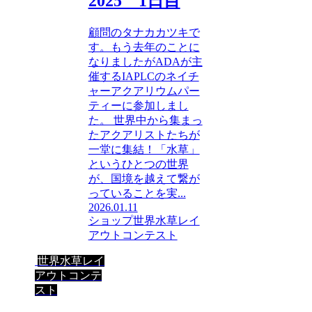
2025 1日目
顧問のタナカカツキで
す。もう去年のことに
なりましたがADAが主
催するIAPLCのネイチ
ャーアクアリウムパー
ティーに参加しまし
た。 世界中から集まっ
たアクアリストたちが
一堂に集結！「水草」
というひとつの世界
が、国境を越えて繋が
っていることを実...
2026.01.11
ショップ
世界水草レイ
アウトコンテスト
世界水草レイ
アウトコンテ
スト