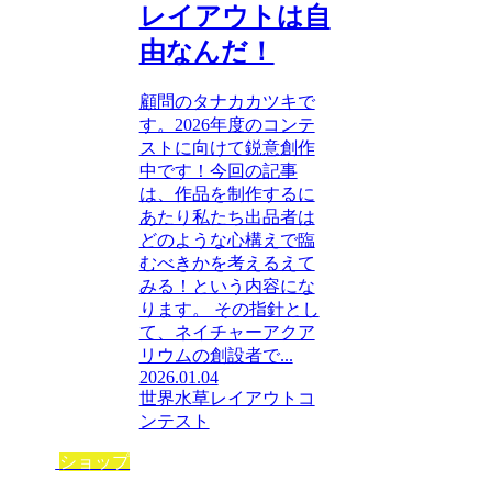
レイアウトは自
由なんだ！
顧問のタナカカツキで
す。2026年度のコンテ
ストに向けて鋭意創作
中です！今回の記事
は、作品を制作するに
あたり私たち出品者は
どのような心構えで臨
むべきかを考えるえて
みる！という内容にな
ります。 その指針とし
て、ネイチャーアクア
リウムの創設者で...
2026.01.04
世界水草レイアウトコ
ンテスト
ショップ