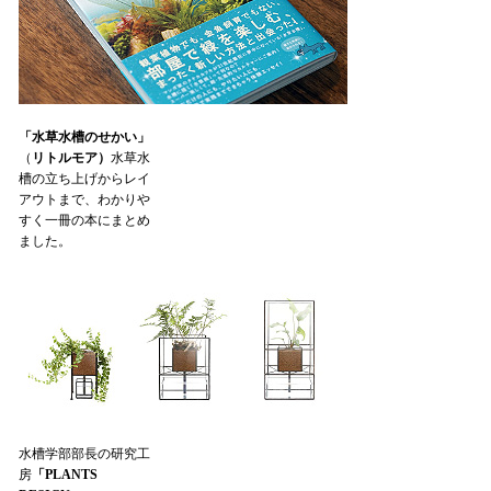
「水草水槽のせかい」
（
リトルモア）
水草水
槽の立ち上げからレイ
アウトまで、わかりや
すく一冊の本にまとめ
ました。
水槽学部部長の研究工
房
「PLANTS