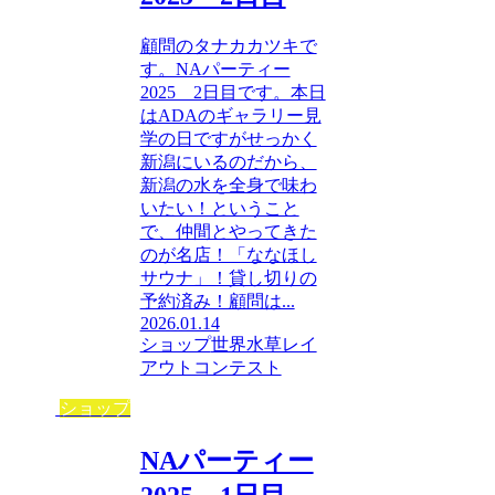
顧問のタナカカツキで
す。NAパーティー
2025 2日目です。本日
はADAのギャラリー見
学の日ですがせっかく
新潟にいるのだから、
新潟の水を全身で味わ
いたい！ということ
で、仲間とやってきた
のが名店！「ななほし
サウナ」！貸し切りの
予約済み！顧問は...
2026.01.14
ショップ
世界水草レイ
アウトコンテスト
ショップ
NAパーティー