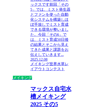
ックスです前回「その
5」では、ミスト発生器
とファンを使った自動
化システムを構築しほ
ぼ手放しでミスト育成
できる環境が整いまし
た。今回「その6」で
は、ミスト育成50日後
の結果とそこから見え
てきた成果と課題をお
伝えしていきます...
2025.12.08
メイキング
世界水草レ
イアウトコンテスト
メイキング
マックス自宅水
槽メイキング
2025 その5