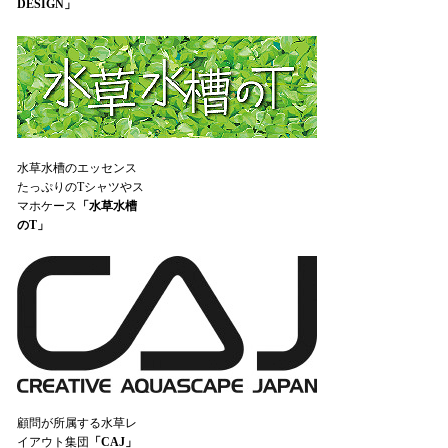
DESIGN」
水草水槽のエッセンス
たっぷりのTシャツやス
マホケース
「水草水槽
のT」
顧問が所属する水草レ
イアウト集団
「CAJ」