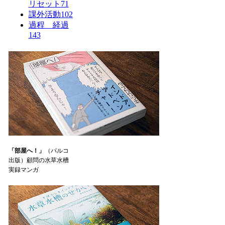
リセット
71
課外活動
102
過程 経過
143
「部屋へ！」
（パルコ
出版）顧問の水草水槽
実録マンガ