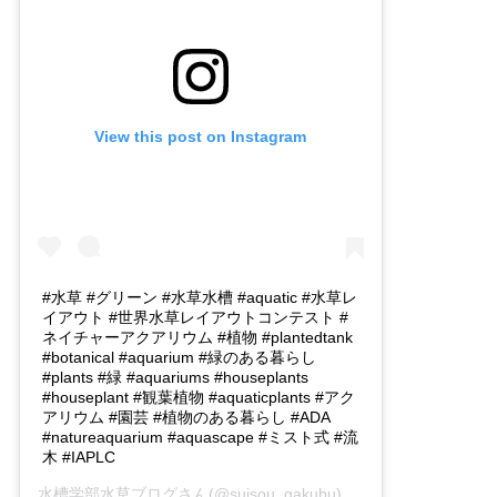
View this post on Instagram
#水草 #グリーン #水草水槽 #aquatic #水草レ
イアウト #世界水草レイアウトコンテスト #
ネイチャーアクアリウム #植物 #plantedtank
#botanical #aquarium #緑のある暮らし
#plants #緑 #aquariums #houseplants
#houseplant #観葉植物 #aquaticplants #アク
アリウム #園芸 #植物のある暮らし #ADA
#natureaquarium #aquascape #ミスト式 #流
木 #IAPLC
水槽学部水草ブログ
さん(@suisou_gakubu)がシェアした投稿 -
2