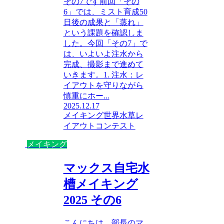
その7です前回「その
6」では、ミスト育成50
日後の成果と「蒸れ」
という課題を確認しま
した。今回「その7」で
は、いよいよ注水から
完成、撮影まで進めて
いきます。1. 注水：レ
イアウトを守りながら
慎重にホー...
2025.12.17
メイキング
世界水草レ
イアウトコンテスト
メイキング
マックス自宅水
槽メイキング
2025 その6
こんにちは、部長のマ