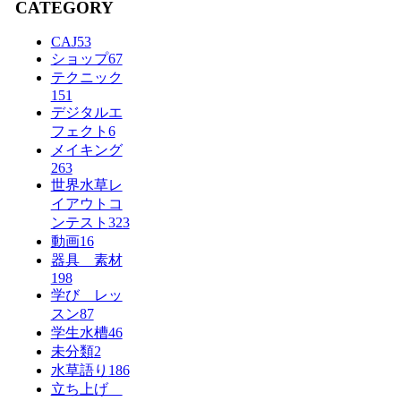
CATEGORY
CAJ
53
ショップ
67
テクニック
151
デジタルエ
フェクト
6
メイキング
263
世界水草レ
イアウトコ
ンテスト
323
動画
16
器具 素材
198
学び レッ
スン
87
学生水槽
46
未分類
2
水草語り
186
立ち上げ