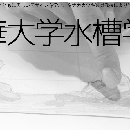
く命とともに美しいデザインを学ぶ。タナカカツキ客員教授によ