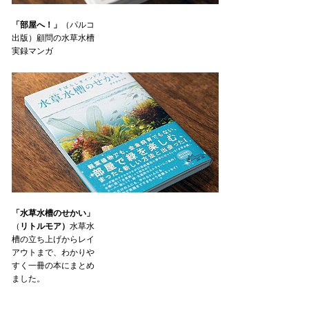
「部屋へ！」
（パルコ
出版）顧問の水草水槽
実録マンガ
「水草水槽のせかい」
（
リトルモア）
水草水
槽の立ち上げからレイ
アウトまで、わかりや
すく一冊の本にまとめ
ました。