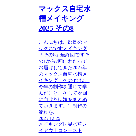
マックス自宅水
槽メイキング
2025 その8
こんにちは、部長のマ
ックスですメイキング
「その8」最終回ですそ
の1から7回にわたって
お届けしてきた2025年
のマックス自宅水槽メ
イキング。その8では、
今年の制作を通じて学
んだこと、そして次回
に向けた課題をまとめ
ていきます。1. 制作の
流れを...
2025.12.25
メイキング
世界水草レ
イアウトコンテスト