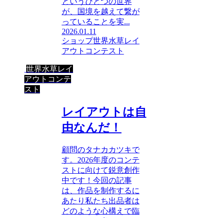
というひとつの世界
が、国境を越えて繋が
っていることを実...
2026.01.11
ショップ
世界水草レイ
アウトコンテスト
世界水草レイ
アウトコンテ
スト
レイアウトは自
由なんだ！
顧問のタナカカツキで
す。2026年度のコンテ
ストに向けて鋭意創作
中です！今回の記事
は、作品を制作するに
あたり私たち出品者は
どのような心構えで臨