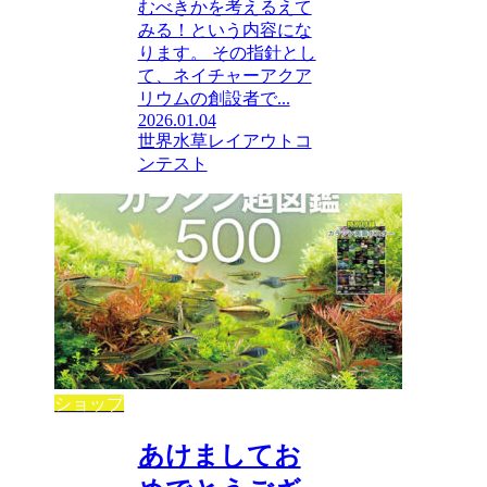
むべきかを考えるえて
みる！という内容にな
ります。 その指針とし
て、ネイチャーアクア
リウムの創設者で...
2026.01.04
世界水草レイアウトコ
ンテスト
ショップ
あけましてお