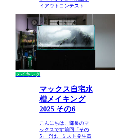
イアウトコンテスト
メイキング
マックス自宅水
槽メイキング
2025 その6
こんにちは、部長のマ
ックスです前回「その
5」では、ミスト発生器