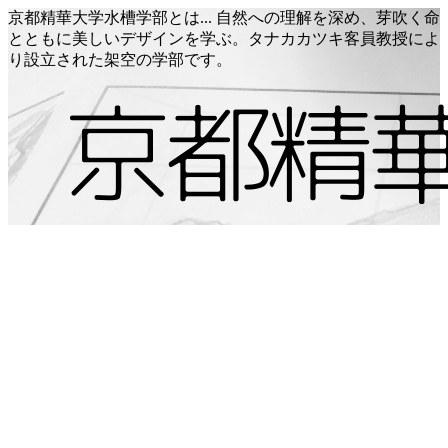
京都精華大学水槽学部とは... 自然への理解を深め、芽吹く命
とともに美しいデザインを学ぶ。タナカカツキ客員教授によ
り設立された架空の学部です。