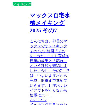
メイキング
マックス自宅水
槽メイキング
2025 その7
こんにちは、部長のマ
ックスですメイキング
その7です前回「その
6」では、ミスト育成50
日後の成果と「蒸れ」
という課題を確認しま
した。今回「その7」で
は、いよいよ注水から
完成、撮影まで進めて
いきます。1. 注水：レ
イアウトを守りながら
慎重にホー...
2025.12.17
メイキング
世界水草レ