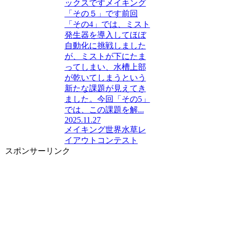
ックスですメイキング
「その５」です前回
「その4」では、ミスト
発生器を導入してほぼ
自動化に挑戦しました
が、ミストが下にたま
ってしまい、水槽上部
が乾いてしまうという
新たな課題が見えてき
ました。今回「その5」
では、この課題を解...
2025.11.27
メイキング
世界水草レ
イアウトコンテスト
スポンサーリンク