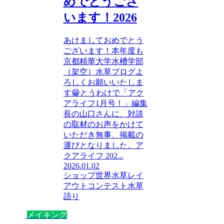
めでとうござ
います！2026
あけましておめでとう
ございます！本年度も
京都精華大学水槽学部
（架空）水草ブログよ
ろしくお願いいたしま
す😁とうわけで「アク
アライフ1月号！」編集
長の山口さんに、対談
の取材のお声をかけて
いただき無事、掲載の
運びとなりました。ア
クアライフ 202...
2026.01.02
ショップ
世界水草レイ
アウトコンテスト
水草
語り
メイキング