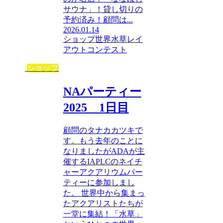
サウナ」！貸し切りの
予約済み！顧問は...
2026.01.14
ショップ
世界水草レイ
アウトコンテスト
ショップ
NAパーティー
2025 1日目
顧問のタナカカツキで
す。もう去年のことに
なりましたがADAが主
催するIAPLCのネイチ
ャーアクアリウムパー
ティーに参加しまし
た。 世界中から集まっ
たアクアリストたちが
一堂に集結！「水草」