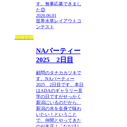
す。無事応募できまし
た😊
2026.06.01
世界水草レイアウトコ
ンテスト
ショップ
NAパーティー
2025 2日目
顧問のタナカカツキで
す。NAパーティー
2025 2日目です。本日
はADAのギャラリー見
学の日ですがせっかく
新潟にいるのだから、
新潟の水を全身で味わ
いたい！ということ
で、仲間とやってきた
のが名店！「ななほし