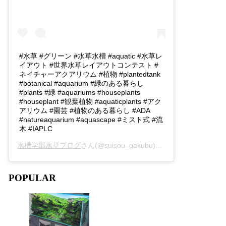
#水草 #グリーン #水草水槽 #aquatic #水草レ
イアウト #世界水草レイアウトコンテスト #
ネイチャーアクアリウム #植物 #plantedtank
#botanical #aquarium #緑のある暮らし
#plants #緑 #aquariums #houseplants
#houseplant #観葉植物 #aquaticplants #アク
アリウム #園芸 #植物のある暮らし #ADA
#natureaquarium #aquascape #ミスト式 #流
木 #IAPLC
水槽学部水草ブログ
さん(@suisou_gakubu)がシェアした投稿 -
2
POPULAR