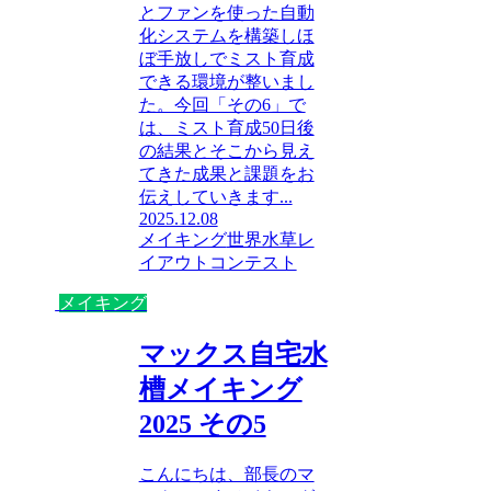
とファンを使った自動
化システムを構築しほ
ぼ手放しでミスト育成
できる環境が整いまし
た。今回「その6」で
は、ミスト育成50日後
の結果とそこから見え
てきた成果と課題をお
伝えしていきます...
2025.12.08
メイキング
世界水草レ
イアウトコンテスト
メイキング
マックス自宅水
槽メイキング
2025 その5
こんにちは、部長のマ