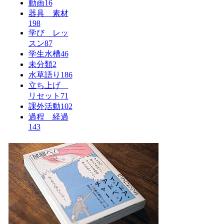
動画
16
器具 素材
198
学び レッ
スン
87
学生水槽
46
未分類
2
水草語り
186
立ち上げ
リセット
71
課外活動
102
過程 経過
143