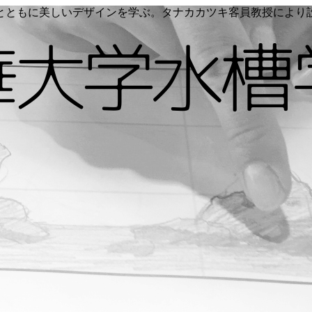
く命とともに美しいデザインを学ぶ。タナカカツキ客員教授によ