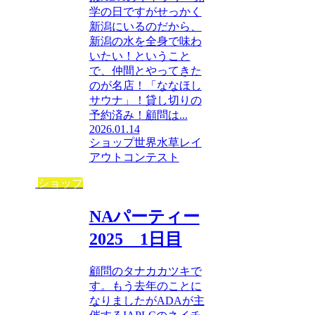
学の日ですがせっかく
新潟にいるのだから、
新潟の水を全身で味わ
いたい！ということ
で、仲間とやってきた
のが名店！「ななほし
サウナ」！貸し切りの
予約済み！顧問は...
2026.01.14
ショップ
世界水草レイ
アウトコンテスト
ショップ
NAパーティー
2025 1日目
顧問のタナカカツキで
す。もう去年のことに
なりましたがADAが主