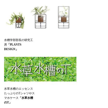
水槽学部部長の研究工
房
「PLANTS
DESIGN」
水草水槽のエッセンス
たっぷりのTシャツやス
マホケース
「水草水槽
のT」