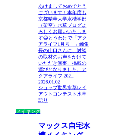
あけましておめでとう
ございます！本年度も
京都精華大学水槽学部
（架空）水草ブログよ
ろしくお願いいたしま
す😁とうわけで「アク
アライフ1月号！」編集
長の山口さんに、対談
の取材のお声をかけて
いただき無事、掲載の
運びとなりました。ア
クアライフ 202...
2026.01.02
ショップ
世界水草レイ
アウトコンテスト
水草
語り
メイキング
マックス自宅水