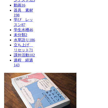
ンテスト
323
動画
16
器具 素材
198
学び レッ
スン
87
学生水槽
46
未分類
2
水草語り
186
立ち上げ
リセット
71
課外活動
102
過程 経過
143