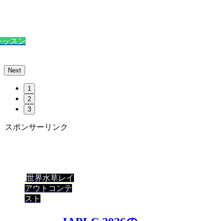
レッスン
Next
1
2
3
スポンサーリンク
世界水草レイ
アウトコンテ
スト