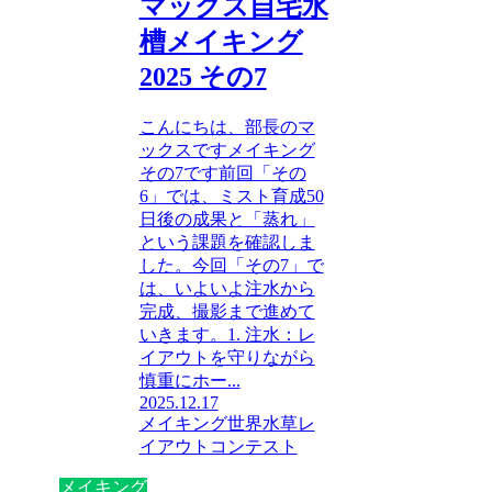
マックス自宅水
槽メイキング
2025 その7
こんにちは、部長のマ
ックスですメイキング
その7です前回「その
6」では、ミスト育成50
日後の成果と「蒸れ」
という課題を確認しま
した。今回「その7」で
は、いよいよ注水から
完成、撮影まで進めて
いきます。1. 注水：レ
イアウトを守りながら
慎重にホー...
2025.12.17
メイキング
世界水草レ
イアウトコンテスト
メイキング