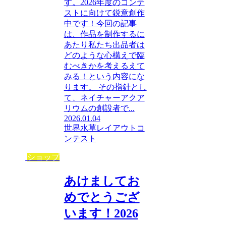
す。2026年度のコンテ
ストに向けて鋭意創作
中です！今回の記事
は、作品を制作するに
あたり私たち出品者は
どのような心構えで臨
むべきかを考えるえて
みる！という内容にな
ります。 その指針とし
て、ネイチャーアクア
リウムの創設者で...
2026.01.04
世界水草レイアウトコ
ンテスト
ショップ
あけましてお
めでとうござ
います！2026