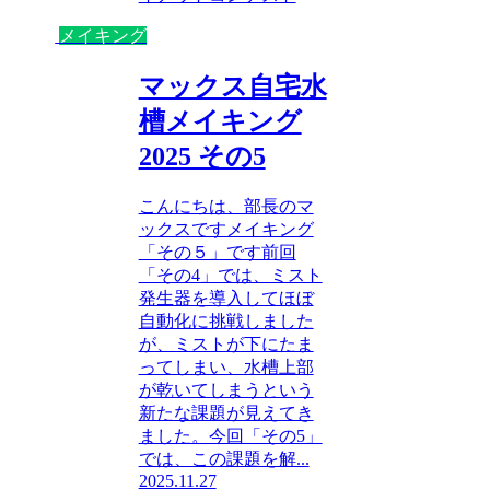
メイキング
マックス自宅水
槽メイキング
2025 その5
こんにちは、部長のマ
ックスですメイキング
「その５」です前回
「その4」では、ミスト
発生器を導入してほぼ
自動化に挑戦しました
が、ミストが下にたま
ってしまい、水槽上部
が乾いてしまうという
新たな課題が見えてき
ました。今回「その5」
では、この課題を解...
2025.11.27