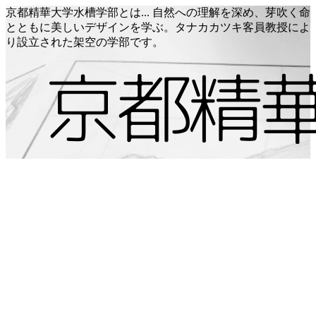
京都精華大学水槽学部とは... 自然への理解を深め、芽吹く命
とともに美しいデザインを学ぶ。タナカカツキ客員教授によ
り設立された架空の学部です。