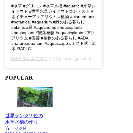
#水草 #グリーン #水草水槽 #aquatic #水草レ
イアウト #世界水草レイアウトコンテスト #
ネイチャーアクアリウム #植物 #plantedtank
#botanical #aquarium #緑のある暮らし
#plants #緑 #aquariums #houseplants
#houseplant #観葉植物 #aquaticplants #アク
アリウム #園芸 #植物のある暮らし #ADA
#natureaquarium #aquascape #ミスト式 #流
木 #IAPLC
水槽学部水草ブログ
さん(@suisou_gakubu)がシェアした投稿 -
2
POPULAR
世界ランク19位の
水草水槽の作り
方 その4