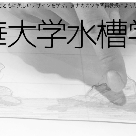
く命とともに美しいデザインを学ぶ。タナカカツキ客員教授によ