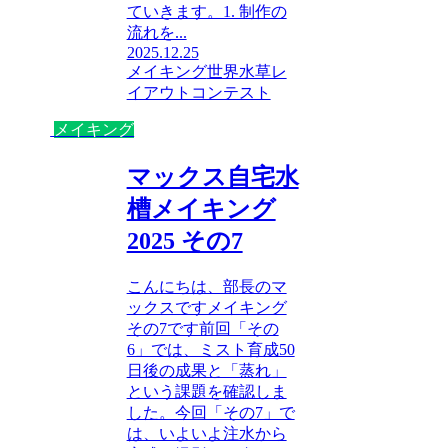
ていきます。1. 制作の
流れを...
2025.12.25
メイキング
世界水草レ
イアウトコンテスト
メイキング
マックス自宅水
槽メイキング
2025 その7
こんにちは、部長のマ
ックスですメイキング
その7です前回「その
6」では、ミスト育成50
日後の成果と「蒸れ」
という課題を確認しま
した。今回「その7」で
は、いよいよ注水から