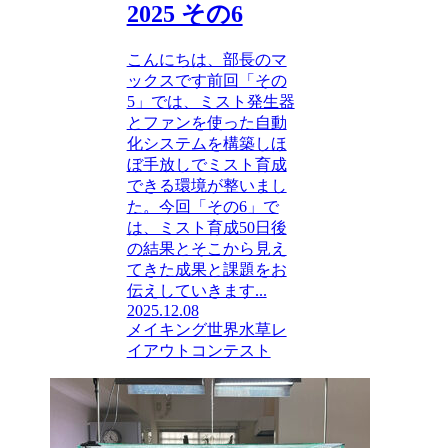
2025 その6
こんにちは、部長のマ
ックスです前回「その
5」では、ミスト発生器
とファンを使った自動
化システムを構築しほ
ぼ手放しでミスト育成
できる環境が整いまし
た。今回「その6」で
は、ミスト育成50日後
の結果とそこから見え
てきた成果と課題をお
伝えしていきます...
2025.12.08
メイキング
世界水草レ
イアウトコンテスト