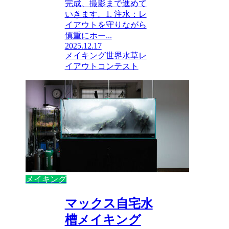
完成、撮影まで進めて
いきます。1. 注水：レ
イアウトを守りながら
慎重にホー...
2025.12.17
メイキング
世界水草レ
イアウトコンテスト
メイキング
マックス自宅水
槽メイキング