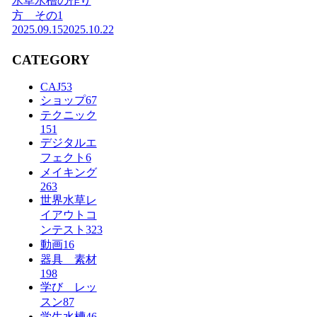
水草水槽の作り
方 その1
2025.09.15
2025.10.22
CATEGORY
CAJ
53
ショップ
67
テクニック
151
デジタルエ
フェクト
6
メイキング
263
世界水草レ
イアウトコ
ンテスト
323
動画
16
器具 素材
198
学び レッ
スン
87
学生水槽
46