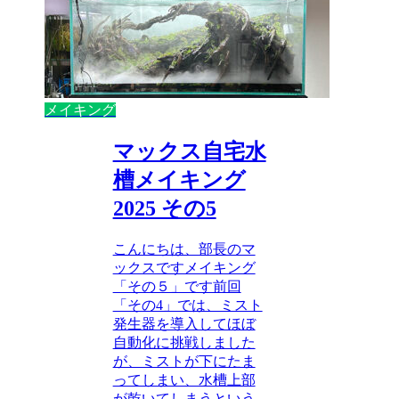
メイキング
マックス自宅水
槽メイキング
2025 その5
こんにちは、部長のマ
ックスですメイキング
「その５」です前回
「その4」では、ミスト
発生器を導入してほぼ
自動化に挑戦しました
が、ミストが下にたま
ってしまい、水槽上部
が乾いてしまうという