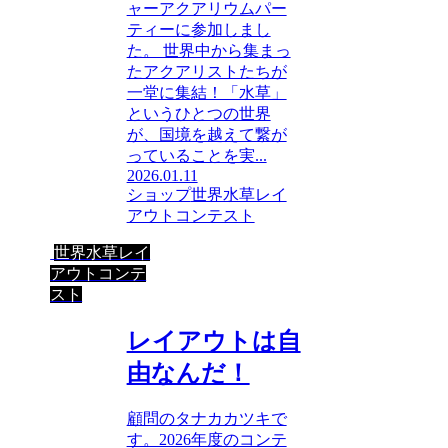
ャーアクアリウムパー
ティーに参加しまし
た。 世界中から集まっ
たアクアリストたちが
一堂に集結！「水草」
というひとつの世界
が、国境を越えて繋が
っていることを実...
2026.01.11
ショップ
世界水草レイ
アウトコンテスト
世界水草レイ
アウトコンテ
スト
レイアウトは自
由なんだ！
顧問のタナカカツキで
す。2026年度のコンテ