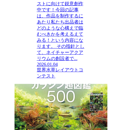
ストに向けて鋭意創作
中です！今回の記事
は、作品を制作するに
あたり私たち出品者は
どのような心構えで臨
むべきかを考えるえて
みる！という内容にな
ります。 その指針とし
て、ネイチャーアクア
リウムの創設者で...
2026.01.04
世界水草レイアウトコ
ンテスト