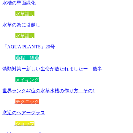
水槽の壁面緑化
水草語り
水草の為に引越し
水草語り
「AQUA PLANTS」20号
過程 経過
藻類対策ー新しい生命が放たれましたー 後半
メイキング
世界ランク47位の水草水槽の作り方 その1
テクニック
窓辺のヘアーグラス
ショップ