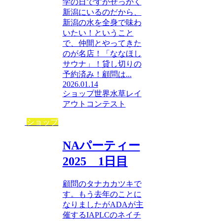
学の日ですがせっかく
新潟にいるのだから、
新潟の水を全身で味わ
いたい！ということ
で、仲間とやってきた
のが名店！「ななほし
サウナ」！貸し切りの
予約済み！顧問は...
2026.01.14
ショップ
世界水草レイ
アウトコンテスト
ショップ
NAパーティー
2025 1日目
顧問のタナカカツキで
す。もう去年のことに
なりましたがADAが主
催するIAPLCのネイチ