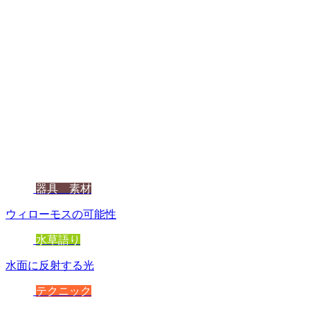
器具 素材
ウィローモスの可能性
水草語り
水面に反射する光
テクニック