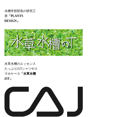
水槽学部部長の研究工
房
「PLANTS
DESIGN」
水草水槽のエッセンス
たっぷりのTシャツやス
マホケース
「水草水槽
のT」