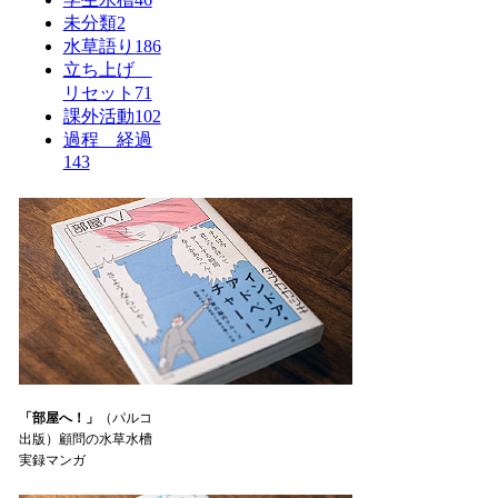
未分類
2
水草語り
186
立ち上げ
リセット
71
課外活動
102
過程 経過
143
「部屋へ！」
（パルコ
出版）顧問の水草水槽
実録マンガ