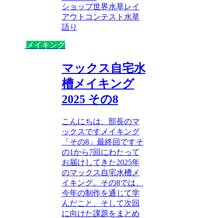
ショップ
世界水草レイ
アウトコンテスト
水草
語り
メイキング
マックス自宅水
槽メイキング
2025 その8
こんにちは、部長のマ
ックスですメイキング
「その8」最終回ですそ
の1から7回にわたって
お届けしてきた2025年
のマックス自宅水槽メ
イキング。その8では、
今年の制作を通じて学
んだこと、そして次回
に向けた課題をまとめ