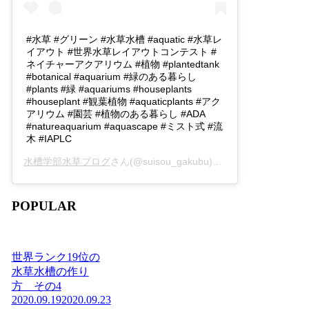
#水草 #グリーン #水草水槽 #aquatic #水草レ
イアウト #世界水草レイアウトコンテスト #
ネイチャーアクアリウム #植物 #plantedtank
#botanical #aquarium #緑のある暮らし
#plants #緑 #aquariums #houseplants
#houseplant #観葉植物 #aquaticplants #アク
アリウム #園芸 #植物のある暮らし #ADA
#natureaquarium #aquascape #ミスト式 #流
木 #IAPLC
水槽学部水草ブログ
さん(@suisou_gakubu)がシェアした投稿 -
2
POPULAR
世界ランク19位の
水草水槽の作り
方 その4
2020.09.19
2020.09.23