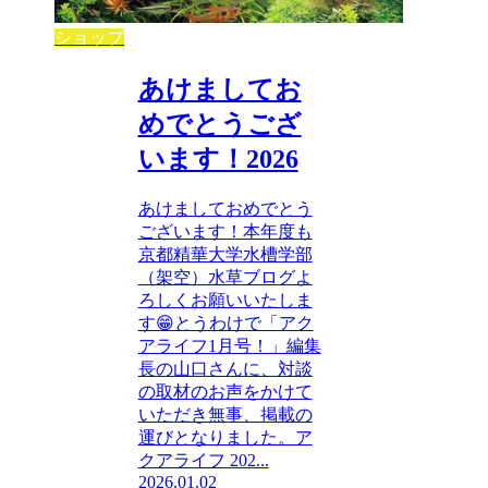
ショップ
あけましてお
めでとうござ
います！2026
あけましておめでとう
ございます！本年度も
京都精華大学水槽学部
（架空）水草ブログよ
ろしくお願いいたしま
す😁とうわけで「アク
アライフ1月号！」編集
長の山口さんに、対談
の取材のお声をかけて
いただき無事、掲載の
運びとなりました。ア
クアライフ 202...
2026.01.02