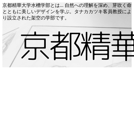
京都精華大学水槽学部とは... 自然への理解を深め、芽吹く命
とともに美しいデザインを学ぶ。タナカカツキ客員教授によ
り設立された架空の学部です。