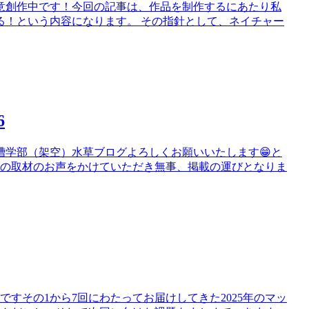
鋭意創作中です！今回の記事は、作品を制作するにあたり私
る！という内容になります。 その指針として、ネイチャー
6
槽学部（架空）水草ブログよろしくお願いいたします😁と
談の取材のお声をかけていただき無事、掲載の運びとなりま
すその1から7回にわたってお届けしてきた2025年のマッ