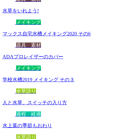
水草をいれよう!
メイキング
マックス自宅水槽メイキング2020 その6
器具 素材
ADAプロレイザーのカバー
メイキング
学校水槽2019 メイキング その３
水草語り
人と水草、スイッチの入り方
過程 経過
水上葉の季節もおわり
水草語り