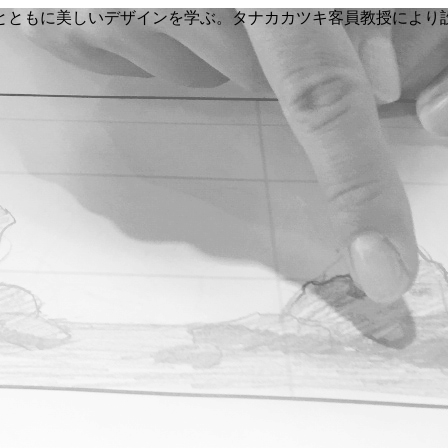
く命とともに美しいデザインを学ぶ。タナカカツキ客員教授によ