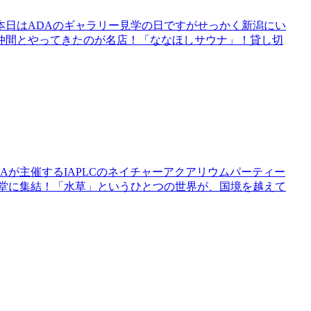
。本日はADAのギャラリー見学の日ですがせっかく新潟にい
仲間とやってきたのが名店！「ななほしサウナ」！貸し切
Aが主催するIAPLCのネイチャーアクアリウムパーティー
一堂に集結！「水草」というひとつの世界が、国境を越えて