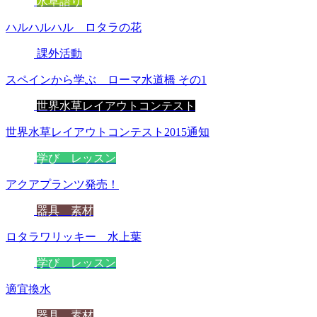
水草語り
ハルハルハル ロタラの花
課外活動
スペインから学ぶ ローマ水道橋 その1
世界水草レイアウトコンテスト
世界水草レイアウトコンテスト2015通知
学び レッスン
アクアプランツ発売！
器具 素材
ロタラワリッキー 水上葉
学び レッスン
適宜換水
器具 素材