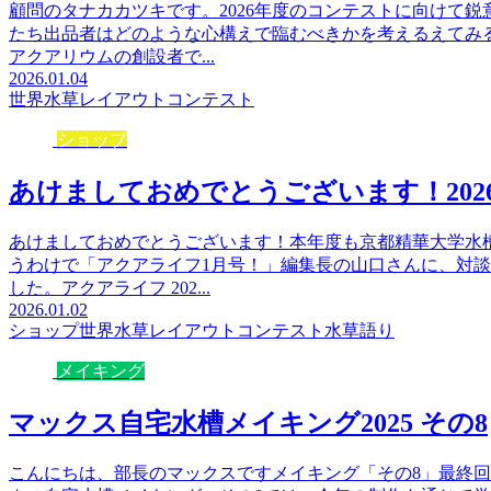
顧問のタナカカツキです。2026年度のコンテストに向けて
たち出品者はどのような心構えで臨むべきかを考えるえてみ
アクアリウムの創設者で...
2026.01.04
世界水草レイアウトコンテスト
ショップ
あけましておめでとうございます！202
あけましておめでとうございます！本年度も京都精華大学水
うわけで「アクアライフ1月号！」編集長の山口さんに、対
した。アクアライフ 202...
2026.01.02
ショップ
世界水草レイアウトコンテスト
水草語り
メイキング
マックス自宅水槽メイキング2025 その8
こんにちは、部長のマックスですメイキング「その8」最終回で