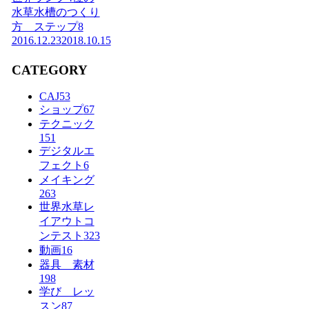
水草水槽のつくり
方 ステップ8
2016.12.23
2018.10.15
CATEGORY
CAJ
53
ショップ
67
テクニック
151
デジタルエ
フェクト
6
メイキング
263
世界水草レ
イアウトコ
ンテスト
323
動画
16
器具 素材
198
学び レッ
スン
87