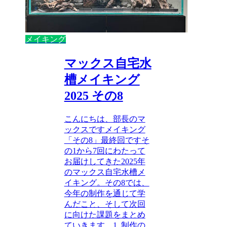
メイキング
マックス自宅水
槽メイキング
2025 その8
こんにちは、部長のマ
ックスですメイキング
「その8」最終回ですそ
の1から7回にわたって
お届けしてきた2025年
のマックス自宅水槽メ
イキング。その8では、
今年の制作を通じて学
んだこと、そして次回
に向けた課題をまとめ
ていきます。1. 制作の