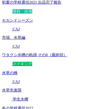
初夏の学校通信2021 出品完了報告
過程 経過
セカンドシーズン
CAJ
市場、水草編
CAJ
ワタクシ水槽の軌跡 その8（最終回）
メイキング
水草の種
CAJ
水草先進国
学生水槽
冬の学校通信2022