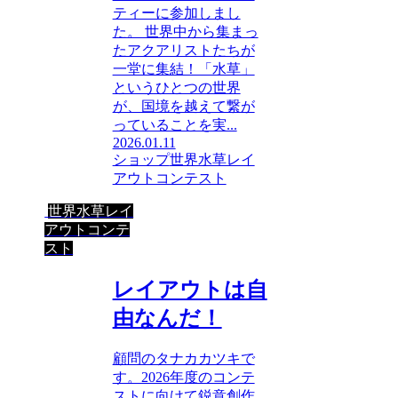
ティーに参加しまし
た。 世界中から集まっ
たアクアリストたちが
一堂に集結！「水草」
というひとつの世界
が、国境を越えて繋が
っていることを実...
2026.01.11
ショップ
世界水草レイ
アウトコンテスト
世界水草レイ
アウトコンテ
スト
レイアウトは自
由なんだ！
顧問のタナカカツキで
す。2026年度のコンテ
ストに向けて鋭意創作