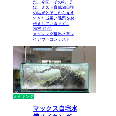
た。今回「その6」で
は、ミスト育成50日後
の結果とそこから見え
てきた成果と課題をお
伝えしていきます...
2025.12.08
メイキング
世界水草レ
イアウトコンテスト
メイキング
マックス自宅水