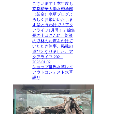
ございます！本年度も
京都精華大学水槽学部
（架空）水草ブログよ
ろしくお願いいたしま
す😁とうわけで「アク
アライフ1月号！」編集
長の山口さんに、対談
の取材のお声をかけて
いただき無事、掲載の
運びとなりました。ア
クアライフ 202...
2026.01.02
ショップ
世界水草レイ
アウトコンテスト
水草
語り