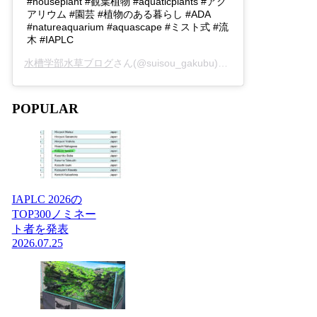
#houseplant #観葉植物 #aquaticplants #アク
アリウム #園芸 #植物のある暮らし #ADA
#natureaquarium #aquascape #ミスト式 #流
木 #IAPLC
水槽学部水草ブログ
さん(@suisou_gakubu)がシェアした投稿 -
2
POPULAR
IAPLC 2026の
TOP300ノミネー
ト者を発表
2026.07.25