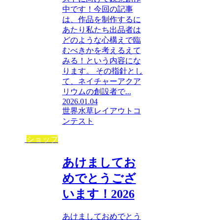
中です！今回の記事
は、作品を制作するに
あたり私たち出品者は
どのような心構えで臨
むべきかを考えるえて
みる！という内容にな
ります。 その指針とし
て、ネイチャーアクア
リウムの創設者で...
2026.01.04
世界水草レイアウトコ
ンテスト
ショップ
あけましてお
めでとうござ
います！2026
あけましておめでとう