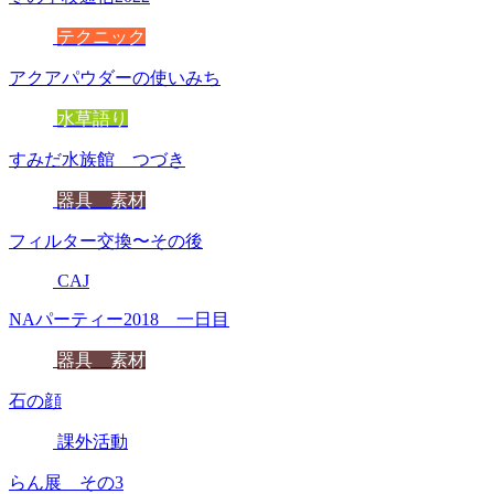
テクニック
アクアパウダーの使いみち
水草語り
すみだ水族館 つづき
器具 素材
フィルター交換〜その後
CAJ
NAパーティー2018 一日目
器具 素材
石の顔
課外活動
らん展 その3