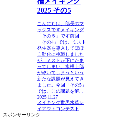
槽メイキング
2025 その5
こんにちは、部長のマ
ックスですメイキング
「その５」です前回
「その4」では、ミスト
発生器を導入してほぼ
自動化に挑戦しました
が、ミストが下にたま
ってしまい、水槽上部
が乾いてしまうという
新たな課題が見えてき
ました。今回「その5」
では、この課題を解...
2025.11.27
メイキング
世界水草レ
イアウトコンテスト
スポンサーリンク