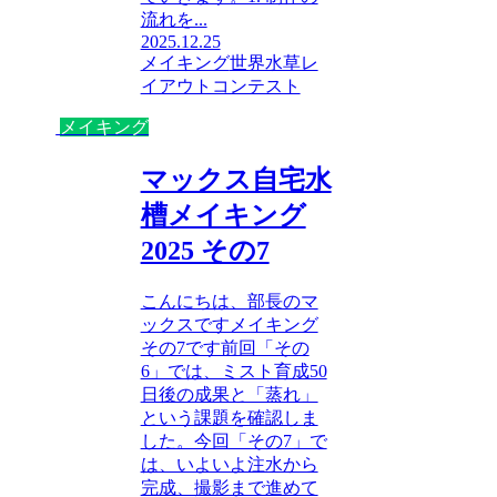
流れを...
2025.12.25
メイキング
世界水草レ
イアウトコンテスト
メイキング
マックス自宅水
槽メイキング
2025 その7
こんにちは、部長のマ
ックスですメイキング
その7です前回「その
6」では、ミスト育成50
日後の成果と「蒸れ」
という課題を確認しま
した。今回「その7」で
は、いよいよ注水から
完成、撮影まで進めて