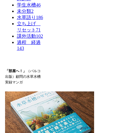
学生水槽
46
未分類
2
水草語り
186
立ち上げ
リセット
71
課外活動
102
過程 経過
143
「部屋へ！」
（パルコ
出版）顧問の水草水槽
実録マンガ