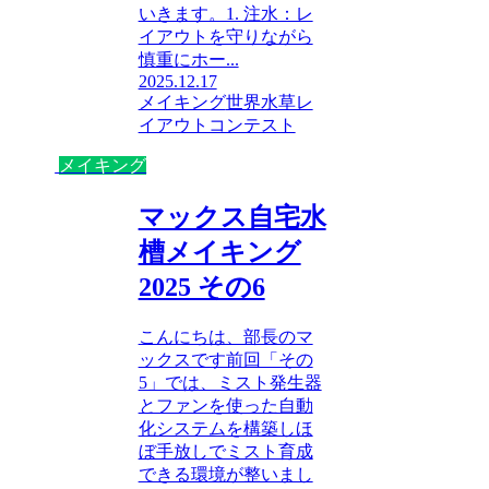
いきます。1. 注水：レ
イアウトを守りながら
慎重にホー...
2025.12.17
メイキング
世界水草レ
イアウトコンテスト
メイキング
マックス自宅水
槽メイキング
2025 その6
こんにちは、部長のマ
ックスです前回「その
5」では、ミスト発生器
とファンを使った自動
化システムを構築しほ
ぼ手放しでミスト育成
できる環境が整いまし