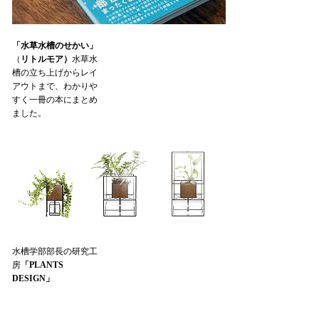
「水草水槽のせかい」
（
リトルモア）
水草水
槽の立ち上げからレイ
アウトまで、わかりや
すく一冊の本にまとめ
ました。
水槽学部部長の研究工
房
「PLANTS
DESIGN」