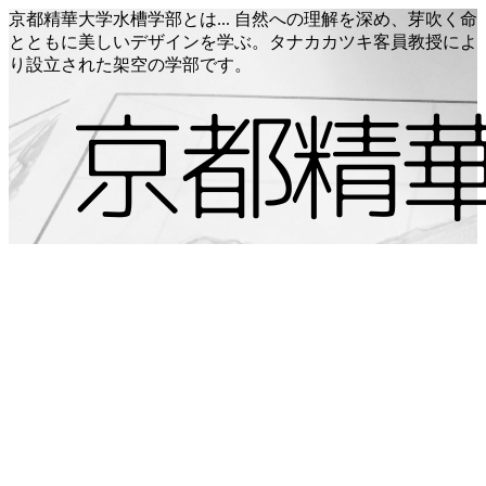
京都精華大学水槽学部とは... 自然への理解を深め、芽吹く命
とともに美しいデザインを学ぶ。タナカカツキ客員教授によ
り設立された架空の学部です。