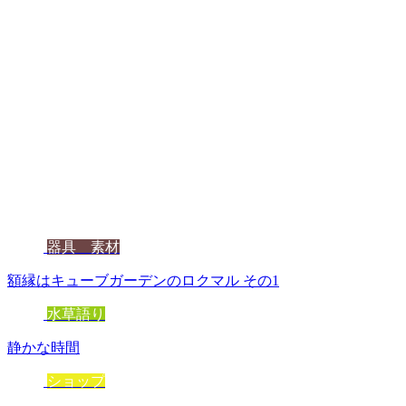
器具 素材
額縁はキューブガーデンのロクマル その1
水草語り
静かな時間
ショップ