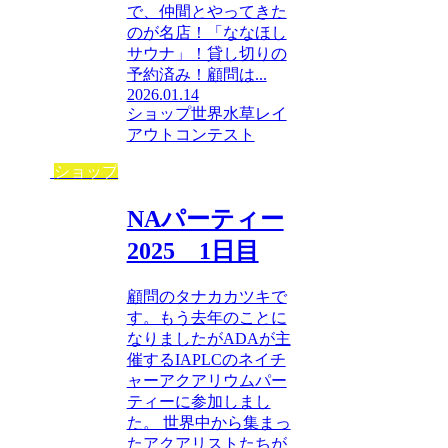
で、仲間とやってきた
のが名店！「ななほし
サウナ」！貸し切りの
予約済み！顧問は...
2026.01.14
ショップ
世界水草レイ
アウトコンテスト
ショップ
NAパーティー
2025 1日目
顧問のタナカカツキで
す。もう去年のことに
なりましたがADAが主
催するIAPLCのネイチ
ャーアクアリウムパー
ティーに参加しまし
た。 世界中から集まっ
たアクアリストたちが