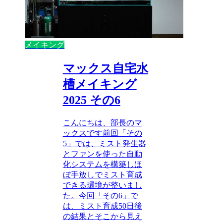
メイキング
マックス自宅水
槽メイキング
2025 その6
こんにちは、部長のマ
ックスです前回「その
5」では、ミスト発生器
とファンを使った自動
化システムを構築しほ
ぼ手放しでミスト育成
できる環境が整いまし
た。今回「その6」で
は、ミスト育成50日後
の結果とそこから見え