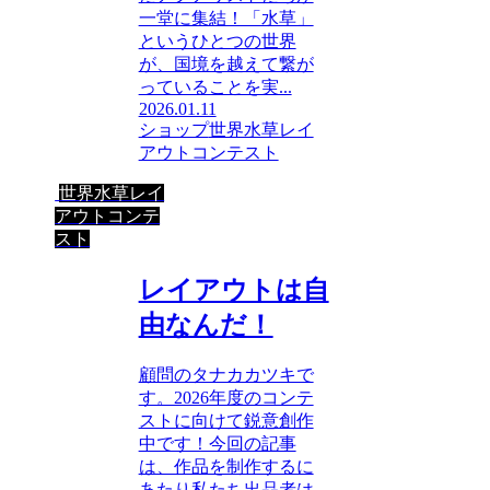
一堂に集結！「水草」
というひとつの世界
が、国境を越えて繋が
っていることを実...
2026.01.11
ショップ
世界水草レイ
アウトコンテスト
世界水草レイ
アウトコンテ
スト
レイアウトは自
由なんだ！
顧問のタナカカツキで
す。2026年度のコンテ
ストに向けて鋭意創作
中です！今回の記事
は、作品を制作するに
あたり私たち出品者は