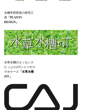
水槽学部部長の研究工
房
「PLANTS
DESIGN」
水草水槽のエッセンス
たっぷりのTシャツやス
マホケース
「水草水槽
のT」