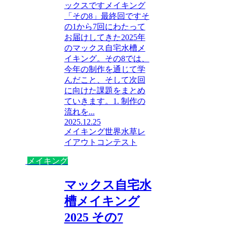
ックスですメイキング
「その8」最終回ですそ
の1から7回にわたって
お届けしてきた2025年
のマックス自宅水槽メ
イキング。その8では、
今年の制作を通じて学
んだこと、そして次回
に向けた課題をまとめ
ていきます。1. 制作の
流れを...
2025.12.25
メイキング
世界水草レ
イアウトコンテスト
メイキング
マックス自宅水
槽メイキング
2025 その7