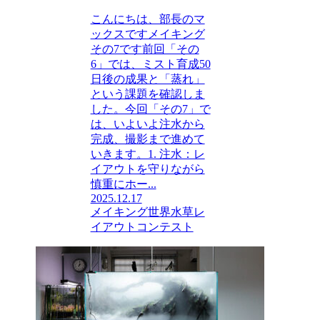
こんにちは、部長のマ
ックスですメイキング
その7です前回「その
6」では、ミスト育成50
日後の成果と「蒸れ」
という課題を確認しま
した。今回「その7」で
は、いよいよ注水から
完成、撮影まで進めて
いきます。1. 注水：レ
イアウトを守りながら
慎重にホー...
2025.12.17
メイキング
世界水草レ
イアウトコンテスト