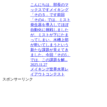
こんにちは、部長のマ
ックスですメイキング
「その５」です前回
「その4」では、ミスト
発生器を導入してほぼ
自動化に挑戦しました
が、ミストが下にたま
ってしまい、水槽上部
が乾いてしまうという
新たな課題が見えてき
ました。今回「その5」
では、この課題を解...
2025.11.27
メイキング
世界水草レ
イアウトコンテスト
スポンサーリンク