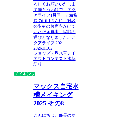
ろしくお願いいたしま
す😁とうわけで「アク
アライフ1月号！」編集
長の山口さんに、対談
の取材のお声をかけて
いただき無事、掲載の
運びとなりました。ア
クアライフ 202...
2026.01.02
ショップ
世界水草レイ
アウトコンテスト
水草
語り
メイキング
マックス自宅水
槽メイキング
2025 その8
こんにちは、部長のマ