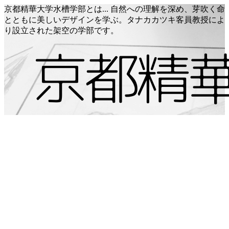
京都精華大学水槽学部とは... 自然への理解を深め、芽吹く命
とともに美しいデザインを学ぶ。タナカカツキ客員教授によ
り設立された架空の学部です。