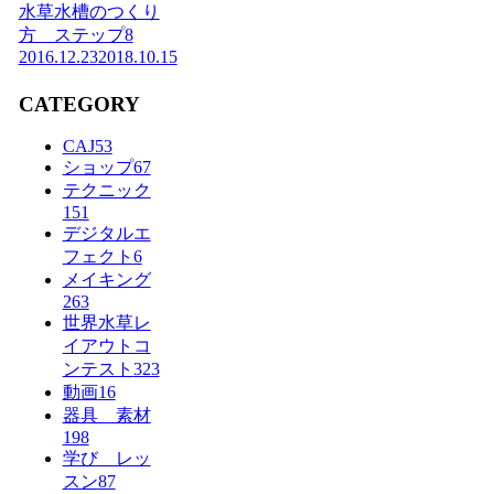
水草水槽のつくり
方 ステップ8
2016.12.23
2018.10.15
CATEGORY
CAJ
53
ショップ
67
テクニック
151
デジタルエ
フェクト
6
メイキング
263
世界水草レ
イアウトコ
ンテスト
323
動画
16
器具 素材
198
学び レッ
スン
87