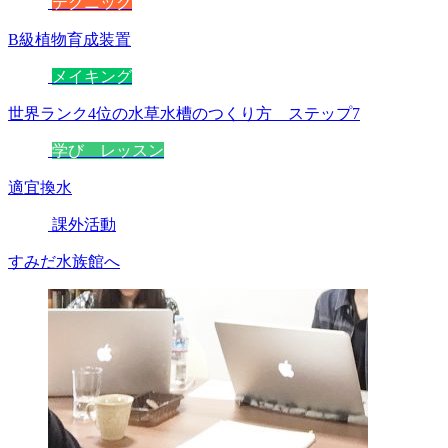
テクニック
B級植物育成装置
メイキング
世界ランク4位の水草水槽のつくり方 ステップ7
学び レッスン
適宜換水
課外活動
すみだ水族館へ