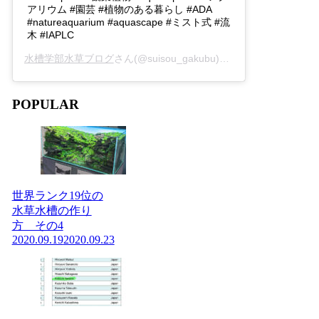
アリウム #園芸 #植物のある暮らし #ADA
#natureaquarium #aquascape #ミスト式 #流
木 #IAPLC
水槽学部水草ブログ
さん(@suisou_gakubu)がシェアした投稿 -
2
POPULAR
世界ランク19位の
水草水槽の作り
方 その4
2020.09.19
2020.09.23