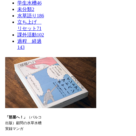
学生水槽
46
未分類
2
水草語り
186
立ち上げ
リセット
71
課外活動
102
過程 経過
143
「部屋へ！」
（パルコ
出版）顧問の水草水槽
実録マンガ