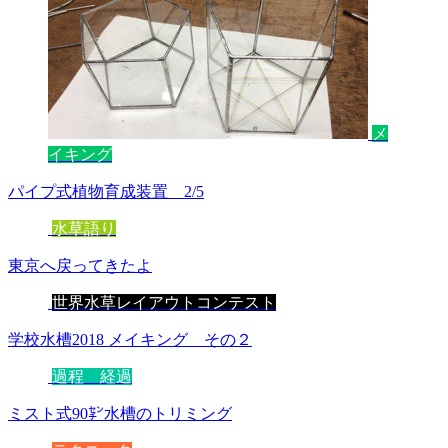
メ
イキング
パイプ式植物育成装置 2/5
水草語り
東京へ戻ってきたよ
世界水草レイアウトコンテスト
学校水槽2018 メイキング その２
過程 経過
ミスト式90㌢水槽のトリミング