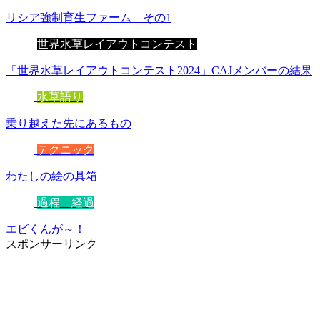
リシア強制育生ファーム その1
世界水草レイアウトコンテスト
「世界水草レイアウトコンテスト2024」CAJメンバーの結果
水草語り
乗り越えた先にあるもの
テクニック
わたしの絵の具箱
過程 経過
エビくんが～！
スポンサーリンク