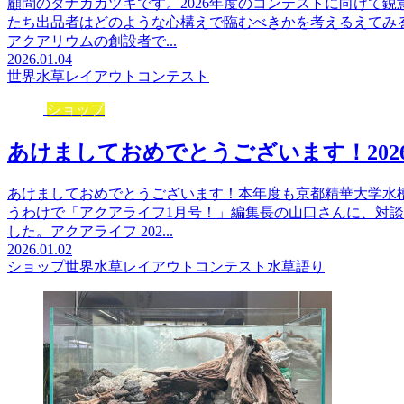
顧問のタナカカツキです。2026年度のコンテストに向けて
たち出品者はどのような心構えで臨むべきかを考えるえてみ
アクアリウムの創設者で...
2026.01.04
世界水草レイアウトコンテスト
ショップ
あけましておめでとうございます！202
あけましておめでとうございます！本年度も京都精華大学水
うわけで「アクアライフ1月号！」編集長の山口さんに、対
した。アクアライフ 202...
2026.01.02
ショップ
世界水草レイアウトコンテスト
水草語り