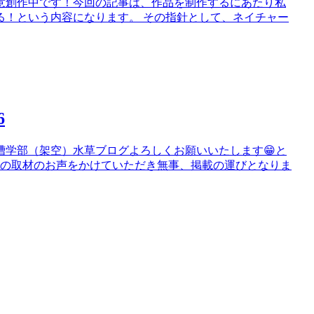
鋭意創作中です！今回の記事は、作品を制作するにあたり私
る！という内容になります。 その指針として、ネイチャー
6
槽学部（架空）水草ブログよろしくお願いいたします😁と
談の取材のお声をかけていただき無事、掲載の運びとなりま