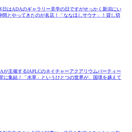
。本日はADAのギャラリー見学の日ですがせっかく新潟にい
仲間とやってきたのが名店！「ななほしサウナ」！貸し切
Aが主催するIAPLCのネイチャーアクアリウムパーティー
一堂に集結！「水草」というひとつの世界が、国境を越えて