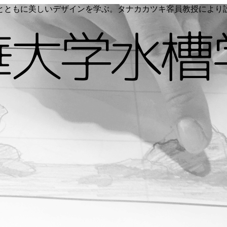
く命とともに美しいデザインを学ぶ。タナカカツキ客員教授によ