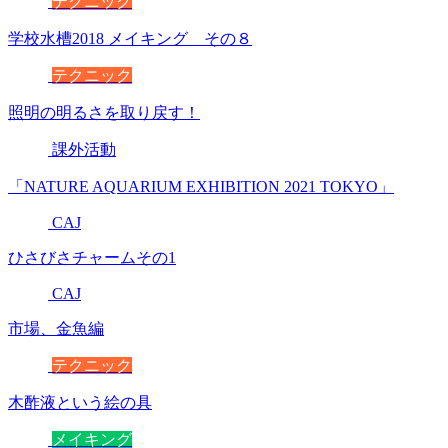
テクニック
学校水槽2018 メイキング その８
テクニック
照明の明るさを取り戻す！
課外活動
「NATURE AQUARIUM EXHIBITION 2021 TOKYO」
CAJ
ひさびさチャームその1
CAJ
市場、金魚編
テクニック
木酢液という絵の具
メイキング