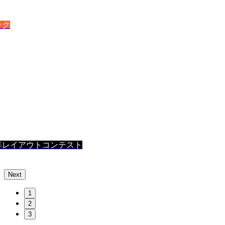
ック
草レイアウトコンテスト
Next
1
2
3