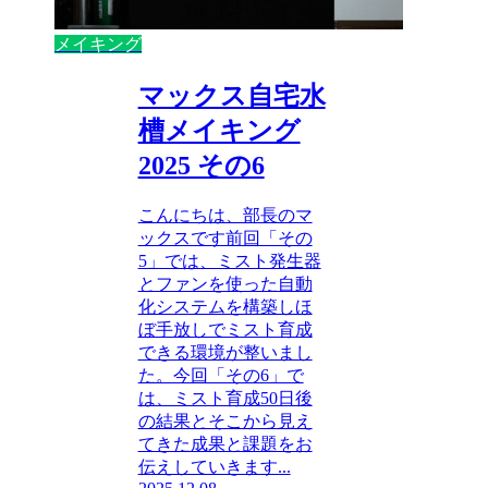
メイキング
マックス自宅水
槽メイキング
2025 その6
こんにちは、部長のマ
ックスです前回「その
5」では、ミスト発生器
とファンを使った自動
化システムを構築しほ
ぼ手放しでミスト育成
できる環境が整いまし
た。今回「その6」で
は、ミスト育成50日後
の結果とそこから見え
てきた成果と課題をお
伝えしていきます...