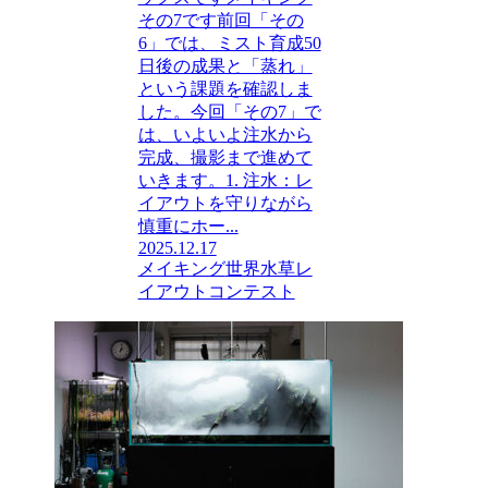
その7です前回「その
6」では、ミスト育成50
日後の成果と「蒸れ」
という課題を確認しま
した。今回「その7」で
は、いよいよ注水から
完成、撮影まで進めて
いきます。1. 注水：レ
イアウトを守りながら
慎重にホー...
2025.12.17
メイキング
世界水草レ
イアウトコンテスト