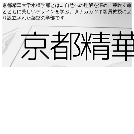
京都精華大学水槽学部とは... 自然への理解を深め、芽吹く命
とともに美しいデザインを学ぶ。タナカカツキ客員教授によ
り設立された架空の学部です。