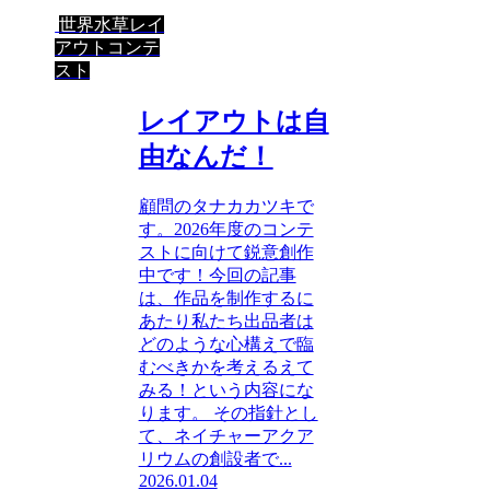
世界水草レイ
アウトコンテ
スト
レイアウトは自
由なんだ！
顧問のタナカカツキで
す。2026年度のコンテ
ストに向けて鋭意創作
中です！今回の記事
は、作品を制作するに
あたり私たち出品者は
どのような心構えで臨
むべきかを考えるえて
みる！という内容にな
ります。 その指針とし
て、ネイチャーアクア
リウムの創設者で...
2026.01.04