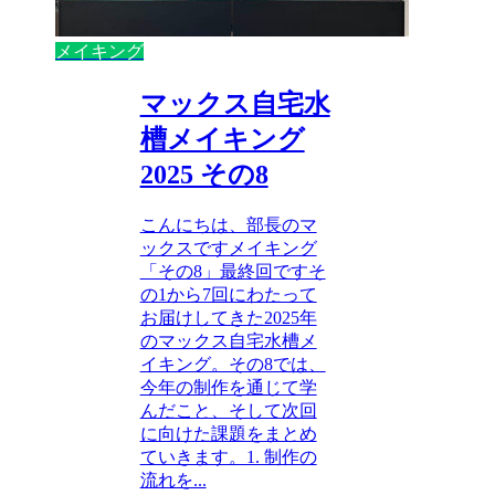
メイキング
マックス自宅水
槽メイキング
2025 その8
こんにちは、部長のマ
ックスですメイキング
「その8」最終回ですそ
の1から7回にわたって
お届けしてきた2025年
のマックス自宅水槽メ
イキング。その8では、
今年の制作を通じて学
んだこと、そして次回
に向けた課題をまとめ
ていきます。1. 制作の
流れを...