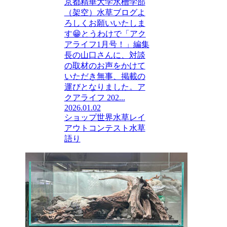
京都精華大学水槽学部
（架空）水草ブログよ
ろしくお願いいたしま
す😁とうわけで「アク
アライフ1月号！」編集
長の山口さんに、対談
の取材のお声をかけて
いただき無事、掲載の
運びとなりました。ア
クアライフ 202...
2026.01.02
ショップ
世界水草レイ
アウトコンテスト
水草
語り