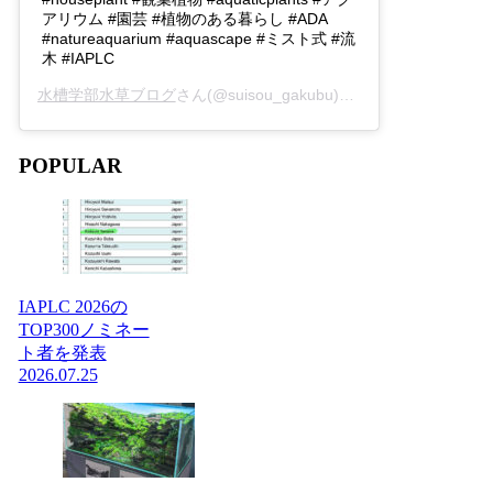
アリウム #園芸 #植物のある暮らし #ADA
#natureaquarium #aquascape #ミスト式 #流
木 #IAPLC
水槽学部水草ブログ
さん(@suisou_gakubu)がシェアした投稿 -
2
POPULAR
IAPLC 2026の
TOP300ノミネー
ト者を発表
2026.07.25