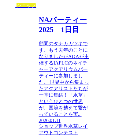
ショップ
NAパーティー
2025 1日目
顧問のタナカカツキで
す。もう去年のことに
なりましたがADAが主
催するIAPLCのネイチ
ャーアクアリウムパー
ティーに参加しまし
た。 世界中から集まっ
たアクアリストたちが
一堂に集結！「水草」
というひとつの世界
が、国境を越えて繋が
っていることを実...
2026.01.11
ショップ
世界水草レイ
アウトコンテスト