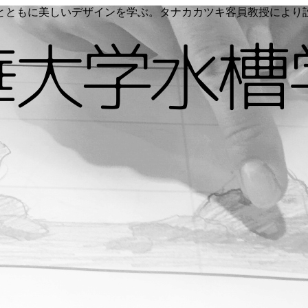
く命とともに美しいデザインを学ぶ。タナカカツキ客員教授によ