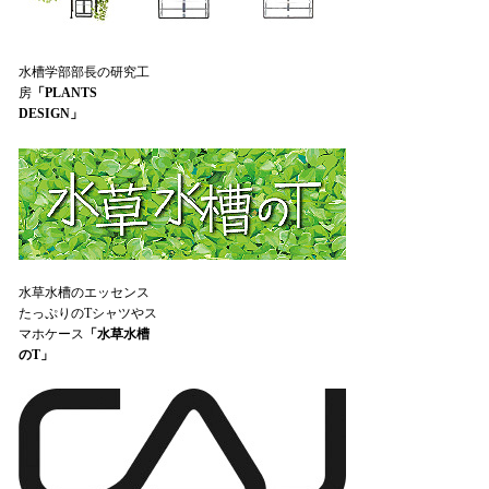
水槽学部部長の研究工
房
「PLANTS
DESIGN」
水草水槽のエッセンス
たっぷりのTシャツやス
マホケース
「水草水槽
のT」