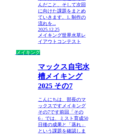
んだこと、そして次回
に向けた課題をまとめ
ていきます。1. 制作の
流れを...
2025.12.25
メイキング
世界水草レ
イアウトコンテスト
メイキング
マックス自宅水
槽メイキング
2025 その7
こんにちは、部長のマ
ックスですメイキング
その7です前回「その
6」では、ミスト育成50
日後の成果と「蒸れ」
という課題を確認しま