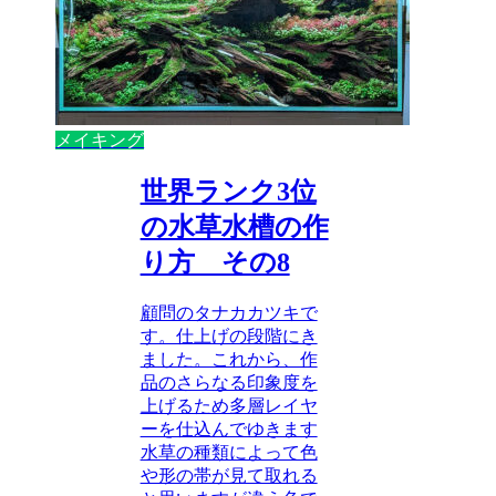
メイキング
世界ランク3位
の水草水槽の作
り方 その8
顧問のタナカカツキで
す。仕上げの段階にき
ました。これから、作
品のさらなる印象度を
上げるため多層レイヤ
ーを仕込んでゆきます
水草の種類によって色
や形の帯が見て取れる