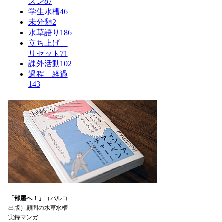
スン
87
学生水槽
46
未分類
2
水草語り
186
立ち上げ
リセット
71
課外活動
102
過程 経過
143
「部屋へ！」
（パルコ
出版）顧問の水草水槽
実録マンガ