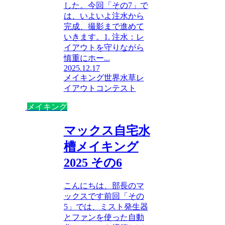
した。今回「その7」で
は、いよいよ注水から
完成、撮影まで進めて
いきます。1. 注水：レ
イアウトを守りながら
慎重にホー...
2025.12.17
メイキング
世界水草レ
イアウトコンテスト
メイキング
マックス自宅水
槽メイキング
2025 その6
こんにちは、部長のマ
ックスです前回「その
5」では、ミスト発生器
とファンを使った自動