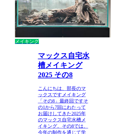
メイキング
マックス自宅水
槽メイキング
2025 その8
こんにちは、部長のマ
ックスですメイキング
「その8」最終回ですそ
の1から7回にわたって
お届けしてきた2025年
のマックス自宅水槽メ
イキング。その8では、
今年の制作を通じて学