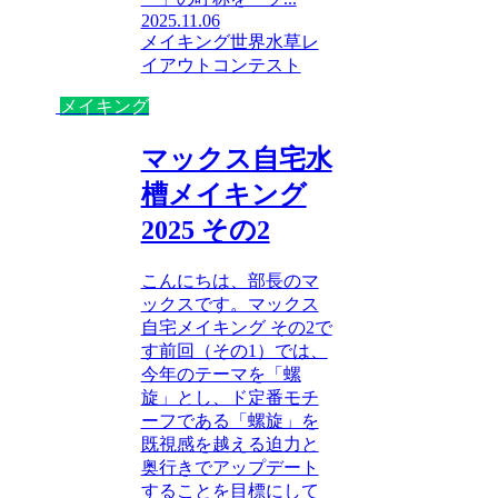
2025.11.06
メイキング
世界水草レ
イアウトコンテスト
メイキング
マックス自宅水
槽メイキング
2025 その2
こんにちは、部長のマ
ックスです。マックス
自宅メイキング その2で
す前回（その1）では、
今年のテーマを「螺
旋」とし、ド定番モチ
ーフである「螺旋」を
既視感を越える迫力と
奥行きでアップデート
することを目標にして