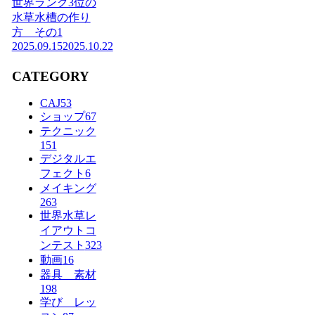
世界ランク3位の
水草水槽の作り
方 その1
2025.09.15
2025.10.22
CATEGORY
CAJ
53
ショップ
67
テクニック
151
デジタルエ
フェクト
6
メイキング
263
世界水草レ
イアウトコ
ンテスト
323
動画
16
器具 素材
198
学び レッ