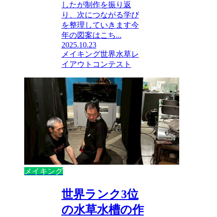
したが制作を振り返
り、次につながる学び
を整理していきます今
年の図案はこち...
2025.10.23
メイキング
世界水草レ
イアウトコンテスト
メイキング
世界ランク3位
の水草水槽の作