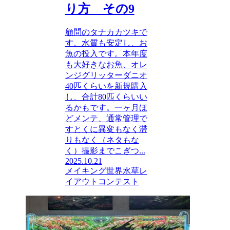
り方 その9
顧問のタナカカツキで
す。水質も安定し、お
魚の投入です。本年度
も大好きなお魚、オレ
ンジグリッターダニオ
40匹くらいを新規購入
し、合計80匹くらいい
るかもです。一ヶ月ほ
どメンテ、通常管理で
すとくに異変もなく滞
りもなく（ネタもな
く）撮影までこぎつ...
2025.10.21
メイキング
世界水草レ
イアウトコンテスト