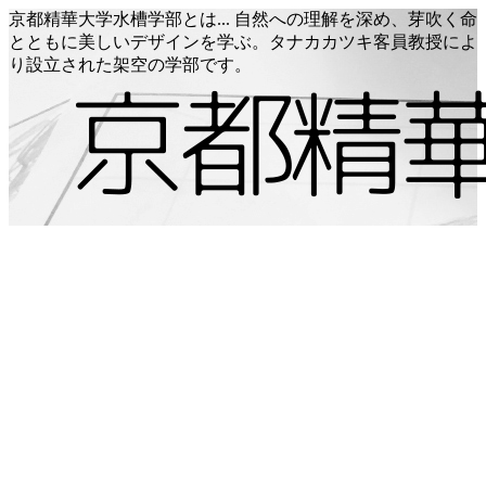
京都精華大学水槽学部とは... 自然への理解を深め、芽吹く命
とともに美しいデザインを学ぶ。タナカカツキ客員教授によ
り設立された架空の学部です。