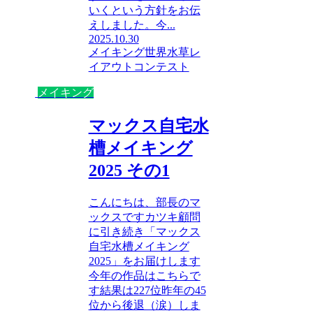
いくという方針をお伝
えしました。今...
2025.10.30
メイキング
世界水草レ
イアウトコンテスト
メイキング
マックス自宅水
槽メイキング
2025 その1
こんにちは、部長のマ
ックスですカツキ顧問
に引き続き「マックス
自宅水槽メイキング
2025」をお届けします
今年の作品はこちらで
す結果は227位昨年の45
位から後退（涙）しま