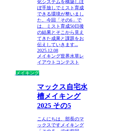
化システムを構築しほ
ぼ手放しでミスト育成
できる環境が整いまし
た。今回「その6」で
は、ミスト育成50日後
の結果とそこから見え
てきた成果と課題をお
伝えしていきます...
2025.12.08
メイキング
世界水草レ
イアウトコンテスト
メイキング
マックス自宅水
槽メイキング
2025 その5
こんにちは、部長のマ
ックスですメイキング