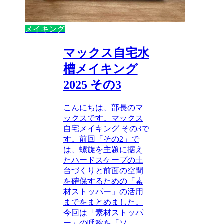
メイキング
マックス自宅水
槽メイキング
2025 その3
こんにちは、部長のマ
ックスです。マックス
自宅メイキング その3で
す。前回「その2」で
は、螺旋を主題に据え
たハードスケープの土
台づくりと前面の空間
を確保するための「素
材ストッパー」の活用
までをまとめました。
今回は「素材ストッパ
ー」の呼称を「ソ...