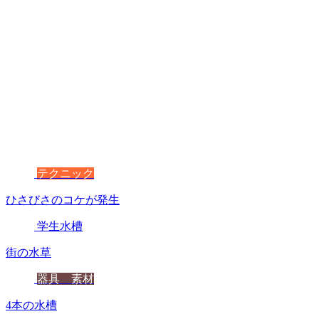
テクニック
ひさびさのコケが発生
学生水槽
街の水草
器具 素材
4本の水槽