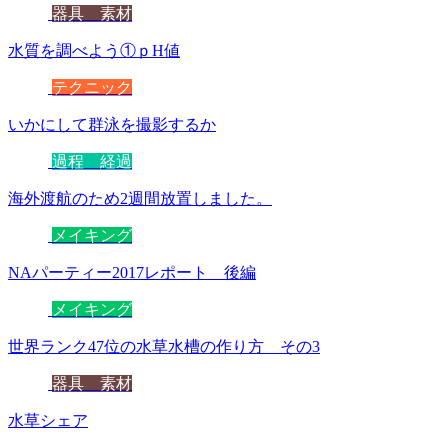
器具 素材
水質を調べよう①ｐH値
テクニック
いかにして群泳を撮影するか
過程 経過
海外渡航のため2週間放置しました。
メイキング
NAパーティー2017レポート 後編
メイキング
世界ランク47位の水草水槽の作り方 その3
器具 素材
水草シェア