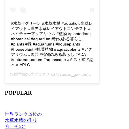
#水草 #グリーン #水草水槽 #aquatic #水草レ
イアウト #世界水草レイアウトコンテスト #
ネイチャーアクアリウム #植物 #plantedtank
#botanical #aquarium #緑のある暮らし
#plants #緑 #aquariums #houseplants
#houseplant #観葉植物 #aquaticplants #アク
アリウム #園芸 #植物のある暮らし #ADA
#natureaquarium #aquascape #ミスト式 #流
木 #IAPLC
水槽学部水草ブログ
さん(@suisou_gakubu)がシェアした投稿 -
2
POPULAR
世界ランク19位の
水草水槽の作り
方 その4