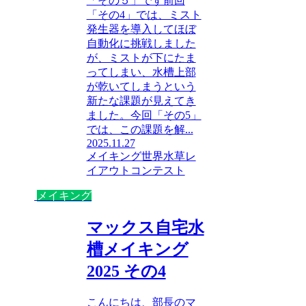
「その５」です前回
「その4」では、ミスト
発生器を導入してほぼ
自動化に挑戦しました
が、ミストが下にたま
ってしまい、水槽上部
が乾いてしまうという
新たな課題が見えてき
ました。今回「その5」
では、この課題を解...
2025.11.27
メイキング
世界水草レ
イアウトコンテスト
メイキング
マックス自宅水
槽メイキング
2025 その4
こんにちは、部長のマ