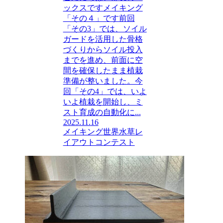
ックスですメイキング
「その４」です前回
「その3」では、ソイル
ガードを活用した骨格
づくりからソイル投入
までを進め、前面に空
間を確保したまま植栽
準備が整いました。今
回「その4」では、いよ
いよ植栽を開始し、ミ
スト育成の自動化に...
2025.11.16
メイキング
世界水草レ
イアウトコンテスト