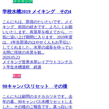
メイキング
学校水槽2019 メイキング その4
こんにちは、部員のたいたいです。メイ
キング、前回の続きです。よろしくお願
いいたします。有茎草を植えてから、一
気に追い上げ期間に入ります。2019年度
は、1年生部員のはやせくんもお手伝い
してくれました。水草の成長を待ってい
る間に現状の水景を観...
2020.05.23
メイキング
世界水草レイアウトコンテス
ト
学生水槽
過程 経過
動画
90キャンバスリセット その後
こんにちは顧問のタナカカツキです。去
年の暮、90キャンバス水槽リセットしま
した。その後のご報告です。真っ白いキ