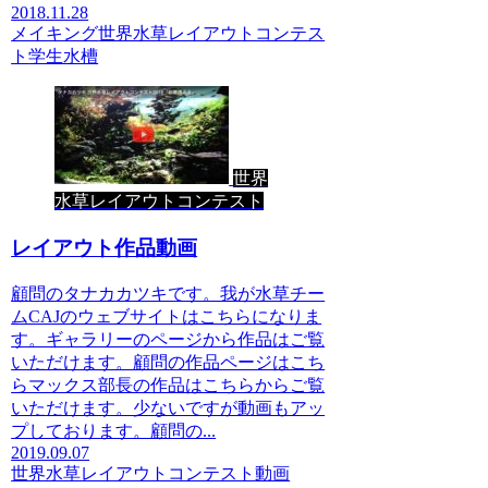
2018.11.28
メイキング
世界水草レイアウトコンテス
ト
学生水槽
世界
水草レイアウトコンテスト
レイアウト作品動画
顧問のタナカカツキです。我が水草チー
ムCAJのウェブサイトはこちらになりま
す。ギャラリーのページから作品はご覧
いただけます。顧問の作品ページはこち
らマックス部長の作品はこちらからご覧
いただけます。少ないですが動画もアッ
プしております。顧問の...
2019.09.07
世界水草レイアウトコンテスト
動画