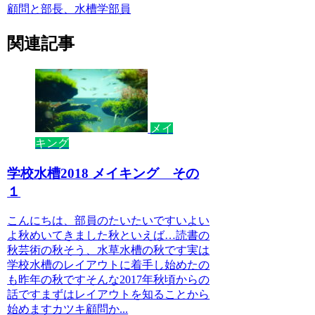
顧問と部長、水槽学部員
関連記事
メイ
キング
学校水槽2018 メイキング その
１
こんにちは、部員のたいたいですいよい
よ秋めいてきました秋といえば…読書の
秋芸術の秋そう、水草水槽の秋です実は
学校水槽のレイアウトに着手し始めたの
も昨年の秋ですそんな2017年秋頃からの
話ですまずはレイアウトを知ることから
始めますカツキ顧問か...