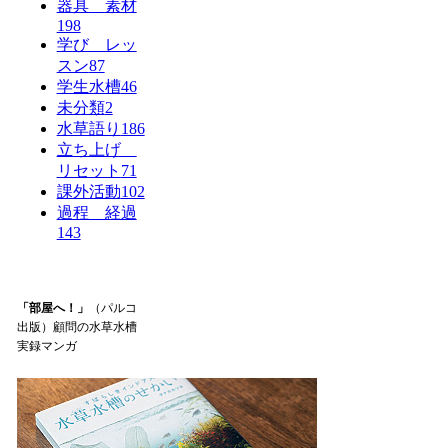
器具 素材
198
学び レッ
スン
87
学生水槽
46
未分類
2
水草語り
186
立ち上げ
リセット
71
課外活動
102
過程 経過
143
「部屋へ！」
（パルコ
出版）顧問の水草水槽
実録マンガ