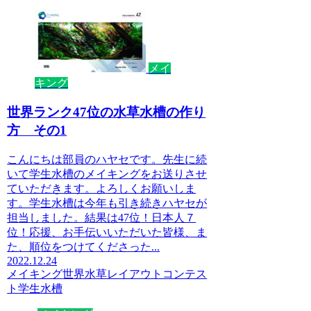
メイ
キング
世界ランク47位の水草水槽の作り
方 その1
こんにちは部員のハヤセです。先生に続
いて学生水槽のメイキングをお送りさせ
ていただきます。よろしくお願いしま
す。学生水槽は今年も引き続きハヤセが
担当しました。結果は47位！日本人７
位！応援、お手伝いいただいた皆様、ま
た、順位をつけてくださった...
2022.12.24
メイキング
世界水草レイアウトコンテス
ト
学生水槽