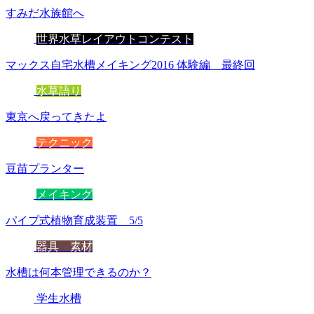
すみだ水族館へ
世界水草レイアウトコンテスト
マックス自宅水槽メイキング2016 体験編 最終回
水草語り
東京へ戻ってきたよ
テクニック
豆苗プランター
メイキング
パイプ式植物育成装置 5/5
器具 素材
水槽は何本管理できるのか？
学生水槽