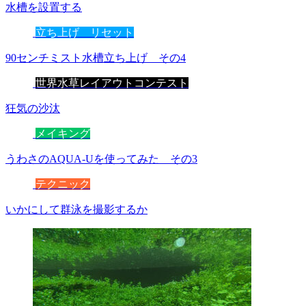
水槽を設置する
立ち上げ リセット
90センチミスト水槽立ち上げ その4
世界水草レイアウトコンテスト
狂気の沙汰
メイキング
うわさのAQUA-Uを使ってみた その3
テクニック
いかにして群泳を撮影するか