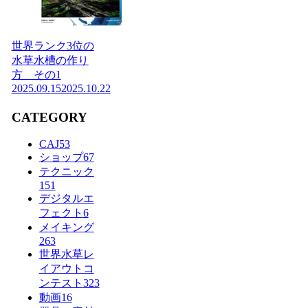
世界ランク3位の
水草水槽の作り
方 その1
2025.09.15
2025.10.22
CATEGORY
CAJ
53
ショップ
67
テクニック
151
デジタルエ
フェクト
6
メイキング
263
世界水草レ
イアウトコ
ンテスト
323
動画
16