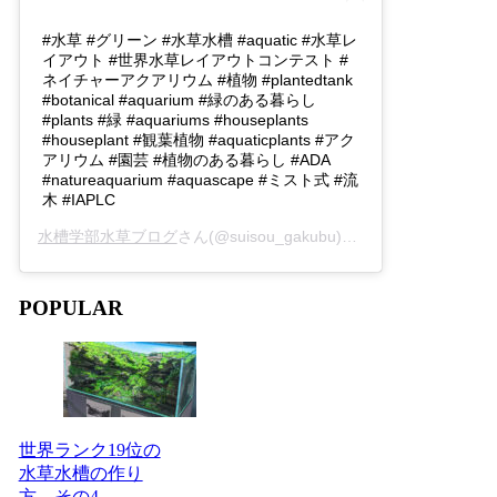
#水草 #グリーン #水草水槽 #aquatic #水草レ
イアウト #世界水草レイアウトコンテスト #
ネイチャーアクアリウム #植物 #plantedtank
#botanical #aquarium #緑のある暮らし
#plants #緑 #aquariums #houseplants
#houseplant #観葉植物 #aquaticplants #アク
アリウム #園芸 #植物のある暮らし #ADA
#natureaquarium #aquascape #ミスト式 #流
木 #IAPLC
水槽学部水草ブログ
さん(@suisou_gakubu)がシェアした投稿 -
2
POPULAR
世界ランク19位の
水草水槽の作り
方 その4