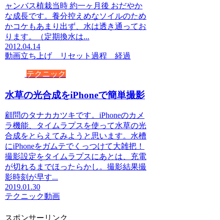
ャンバス植栽当時 約一ヶ月後 おだやか
な成長です。養分控えめなソイルのため
かコケもあまり出ず、水は透き通ってお
ります。（定期換水は...
2012.04.14
動画
立ち上げ リセット
過程 経過
テクニック
水草の光合成をiPhoneで簡単撮影
顧問のタナカカツキです。iPhoneのカメ
ラ機能、タイムラプスを使って水草の光
合成をとらえてみようと思います。水槽
にiPhoneをガムテでくっつけて大雑把！
撮影設定をタイムラプスにあとは、充電
が切れるまでほったらかし。撮影結果撮
影時刻が早す...
2019.01.30
テクニック
動画
スポンサーリンク