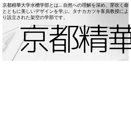
京都精華大学水槽学部とは... 自然への理解を深め、芽吹く命
とともに美しいデザインを学ぶ。タナカカツキ客員教授によ
り設立された架空の学部です。