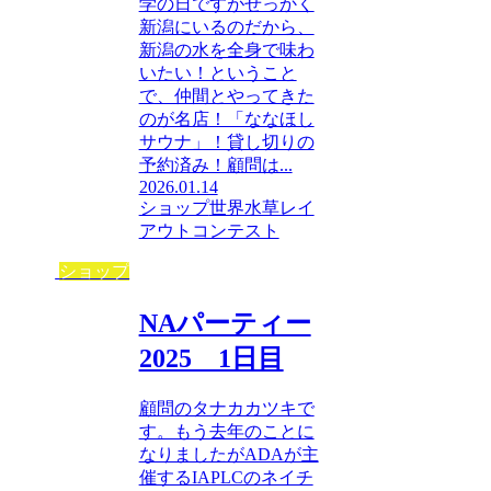
学の日ですがせっかく
新潟にいるのだから、
新潟の水を全身で味わ
いたい！ということ
で、仲間とやってきた
のが名店！「ななほし
サウナ」！貸し切りの
予約済み！顧問は...
2026.01.14
ショップ
世界水草レイ
アウトコンテスト
ショップ
NAパーティー
2025 1日目
顧問のタナカカツキで
す。もう去年のことに
なりましたがADAが主
催するIAPLCのネイチ