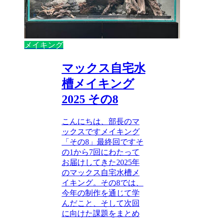
メイキング
マックス自宅水
槽メイキング
2025 その8
こんにちは、部長のマ
ックスですメイキング
「その8」最終回ですそ
の1から7回にわたって
お届けしてきた2025年
のマックス自宅水槽メ
イキング。その8では、
今年の制作を通じて学
んだこと、そして次回
に向けた課題をまとめ