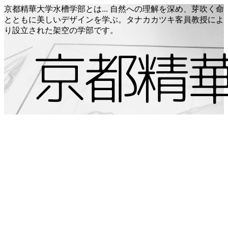
京都精華大学水槽学部とは... 自然への理解を深め、芽吹く命
とともに美しいデザインを学ぶ。タナカカツキ客員教授によ
り設立された架空の学部です。