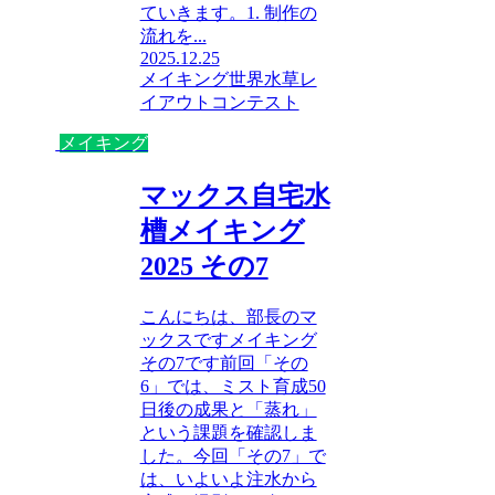
ていきます。1. 制作の
流れを...
2025.12.25
メイキング
世界水草レ
イアウトコンテスト
メイキング
マックス自宅水
槽メイキング
2025 その7
こんにちは、部長のマ
ックスですメイキング
その7です前回「その
6」では、ミスト育成50
日後の成果と「蒸れ」
という課題を確認しま
した。今回「その7」で
は、いよいよ注水から