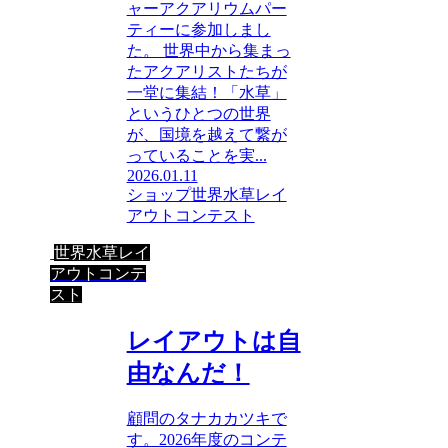
ャーアクアリウムパー
ティーに参加しまし
た。 世界中から集まっ
たアクアリストたちが
一堂に集結！「水草」
というひとつの世界
が、国境を越えて繋が
っていることを実...
2026.01.11
ショップ
世界水草レイ
アウトコンテスト
世界水草レイ
アウトコンテ
スト
レイアウトは自
由なんだ！
顧問のタナカカツキで
す。2026年度のコンテ