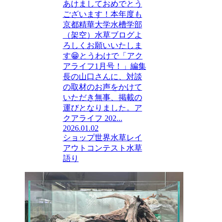
あけましておめでとう
ございます！本年度も
京都精華大学水槽学部
（架空）水草ブログよ
ろしくお願いいたしま
す😁とうわけで「アク
アライフ1月号！」編集
長の山口さんに、対談
の取材のお声をかけて
いただき無事、掲載の
運びとなりました。ア
クアライフ 202...
2026.01.02
ショップ
世界水草レイ
アウトコンテスト
水草
語り