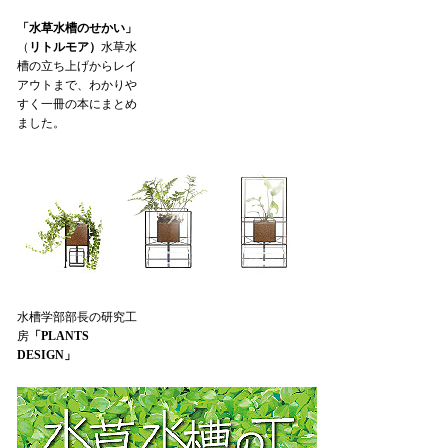
「水草水槽のせかい」
（
リトルモア）
水草水
槽の立ち上げからレイ
アウトまで、わかりや
すく一冊の本にまとめ
ました。
水槽学部部長の研究工
房
「PLANTS
DESIGN」