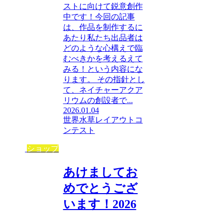
ストに向けて鋭意創作
中です！今回の記事
は、作品を制作するに
あたり私たち出品者は
どのような心構えで臨
むべきかを考えるえて
みる！という内容にな
ります。 その指針とし
て、ネイチャーアクア
リウムの創設者で...
2026.01.04
世界水草レイアウトコ
ンテスト
ショップ
あけましてお
めでとうござ
います！2026