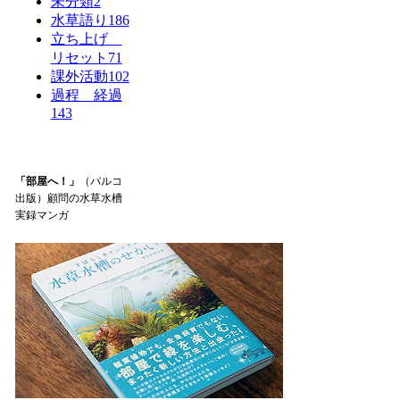
未分類
2
水草語り
186
立ち上げ
リセット
71
課外活動
102
過程 経過
143
「部屋へ！」
（パルコ
出版）顧問の水草水槽
実録マンガ