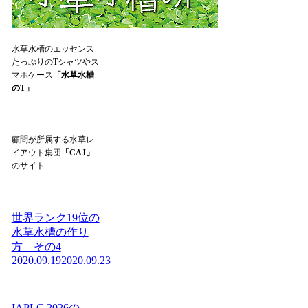
水草水槽のエッセンス
たっぷりのTシャツやス
マホケース
「水草水槽
のT」
顧問が所属する水草レ
イアウト集団
「CAJ」
のサイト
世界ランク19位の
水草水槽の作り
方 その4
2020.09.19
2020.09.23
IAPLC 2026の