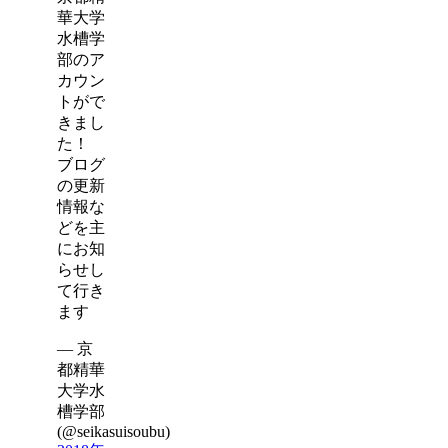
華大学
水槽学
部のア
カウン
トがで
きまし
た！
ブログ
の更新
情報な
どを主
にお知
らせし
て行き
ます
— 京
都精華
大学水
槽学部
(@seikasuisoubu)