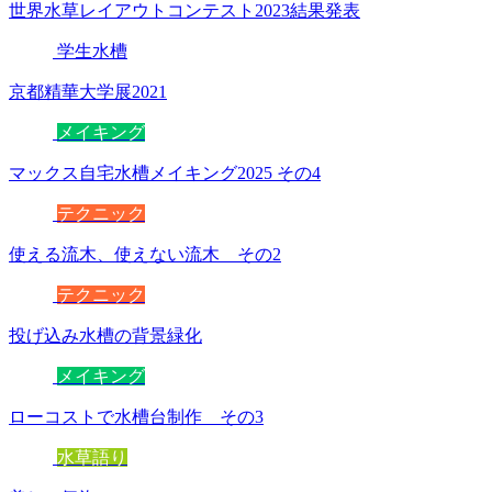
世界水草レイアウトコンテスト2023結果発表
学生水槽
京都精華大学展2021
メイキング
マックス自宅水槽メイキング2025 その4
テクニック
使える流木、使えない流木 その2
テクニック
投げ込み水槽の背景緑化
メイキング
ローコストで水槽台制作 その3
水草語り