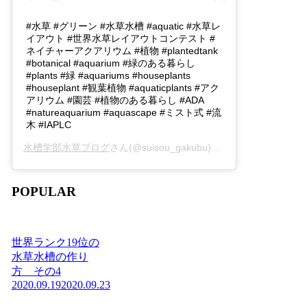
#水草 #グリーン #水草水槽 #aquatic #水草レ
イアウト #世界水草レイアウトコンテスト #
ネイチャーアクアリウム #植物 #plantedtank
#botanical #aquarium #緑のある暮らし
#plants #緑 #aquariums #houseplants
#houseplant #観葉植物 #aquaticplants #アク
アリウム #園芸 #植物のある暮らし #ADA
#natureaquarium #aquascape #ミスト式 #流
木 #IAPLC
水槽学部水草ブログ
さん(@suisou_gakubu)がシェアした投稿 -
2
POPULAR
世界ランク19位の
水草水槽の作り
方 その4
2020.09.19
2020.09.23