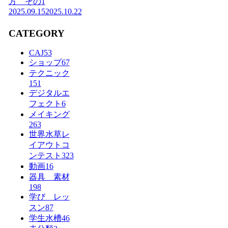
方 その1
2025.09.15
2025.10.22
CATEGORY
CAJ
53
ショップ
67
テクニック
151
デジタルエ
フェクト
6
メイキング
263
世界水草レ
イアウトコ
ンテスト
323
動画
16
器具 素材
198
学び レッ
スン
87
学生水槽
46