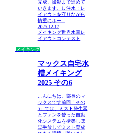
完成、撮影まで進めて
いきます。1. 注水：レ
イアウトを守りながら
慎重にホー...
2025.12.17
メイキング
世界水草レ
イアウトコンテスト
メイキング
マックス自宅水
槽メイキング
2025 その6
こんにちは、部長のマ
ックスです前回「その
5」では、ミスト発生器
とファンを使った自動
化システムを構築しほ
ぼ手放しでミスト育成