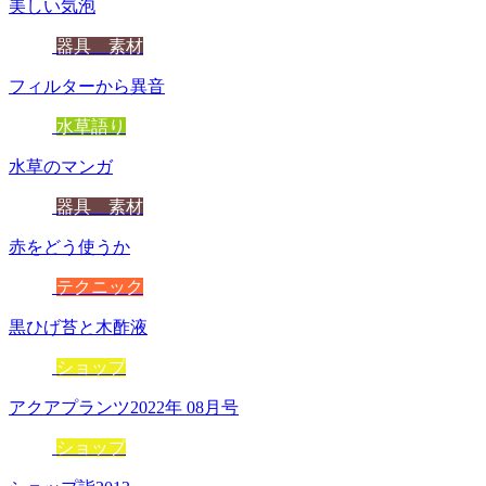
美しい気泡
器具 素材
フィルターから異音
水草語り
水草のマンガ
器具 素材
赤をどう使うか
テクニック
黒ひげ苔と木酢液
ショップ
アクアプランツ2022年 08月号
ショップ