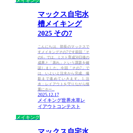
メイキング
マックス自宅水
槽メイキング
2025 その7
こんにちは、部長のマックスで
すメイキングその7です前回「そ
の6」では、ミスト育成50日後の
成果と「蒸れ」という課題を確
認しました。今回「その7」で
は、いよいよ注水から完成、撮
影まで進めていきます。1. 注
水：レイアウトを守りながら慎
重にホー...
2025.12.17
メイキング
世界水草レ
イアウトコンテスト
メイキング
マックス自宅水