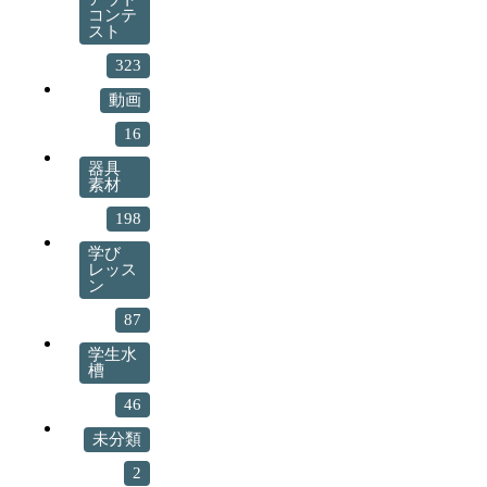
コンテ
スト
323
動画
16
器具
素材
198
学び
レッス
ン
87
学生水
槽
46
未分類
2