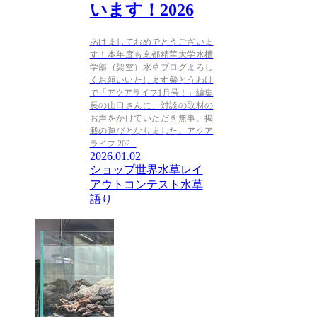
います！2026
あけましておめでとうございま
す！本年度も京都精華大学水槽
学部（架空）水草ブログよろし
くお願いいたします😁とうわけ
で「アクアライフ1月号！」編集
長の山口さんに、対談の取材の
お声をかけていただき無事、掲
載の運びとなりました。アクア
ライフ 202...
2026.01.02
ショップ
世界水草レイ
アウトコンテスト
水草
語り