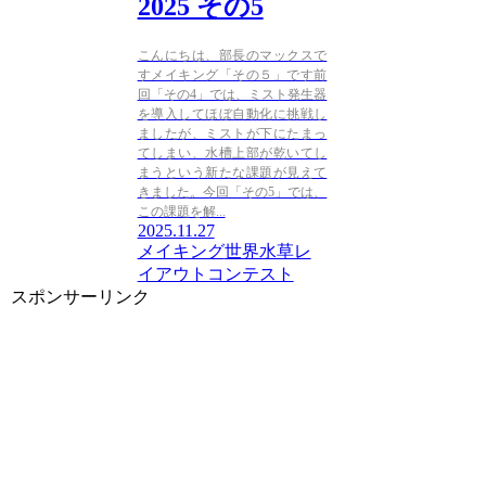
2025 その5
こんにちは、部長のマックスで
すメイキング「その５」です前
回「その4」では、ミスト発生器
を導入してほぼ自動化に挑戦し
ましたが、ミストが下にたまっ
てしまい、水槽上部が乾いてし
まうという新たな課題が見えて
きました。今回「その5」では、
この課題を解...
2025.11.27
メイキング
世界水草レ
イアウトコンテスト
スポンサーリンク