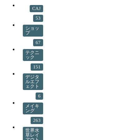
CAJ
53
ショッ
プ
67
テクニ
ック
151
デジタ
ルエフ
ェクト
6
メイキ
ング
263
世界水
草レイ
アウト