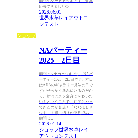
顧問のタナカカツキです。無事
応募できました😊
2026.06.01
世界水草レイアウトコ
ンテスト
ショップ
NAパーティー
2025 2日目
顧問のタナカカツキです。NAパ
ーティー2025 2日目です。本日
はADAのギャラリー見学の日で
すがせっかく新潟にいるのだか
ら、新潟の水を全身で味わいた
い！ということで、仲間とやっ
てきたのが名店！「ななほしサ
ウナ」！貸し切りの予約済み！
顧問は...
2026.01.14
ショップ
世界水草レイ
アウトコンテスト