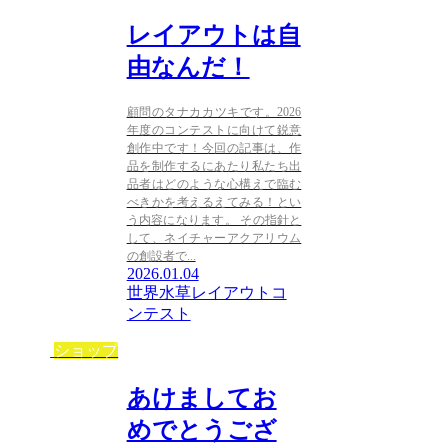
レイアウトは自
由なんだ！
顧問のタナカカツキです。2026
年度のコンテストに向けて鋭意
創作中です！今回の記事は、作
品を制作するにあたり私たち出
品者はどのような心構えで臨む
べきかを考えるえてみる！とい
う内容になります。 その指針と
して、ネイチャーアクアリウム
の創設者で...
2026.01.04
世界水草レイアウトコ
ンテスト
ショップ
あけましてお
めでとうござ