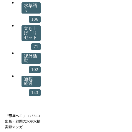
水草語
り
186
立ち上
げ リ
セット
71
課外活
動
102
過程
経過
143
「部屋へ！」
（パルコ
出版）顧問の水草水槽
実録マンガ