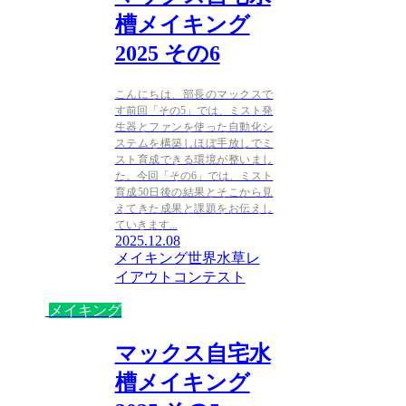
槽メイキング
2025 その6
こんにちは、部長のマックスで
す前回「その5」では、ミスト発
生器とファンを使った自動化シ
ステムを構築しほぼ手放しでミ
スト育成できる環境が整いまし
た。今回「その6」では、ミスト
育成50日後の結果とそこから見
えてきた成果と課題をお伝えし
ていきます...
2025.12.08
メイキング
世界水草レ
イアウトコンテスト
メイキング
マックス自宅水
槽メイキング