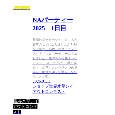
ショップ
NAパーティー
2025 1日目
顧問のタナカカツキです。もう
去年のことになりましたがADA
が主催するIAPLCのネイチャー
アクアリウムパーティーに参加
しました。 世界中から集まった
アクアリストたちが一堂に集
結！「水草」というひとつの世
界が、国境を越えて繋がってい
ることを実...
2026.01.11
ショップ
世界水草レイ
アウトコンテスト
世界水草レイ
アウトコンテ
スト