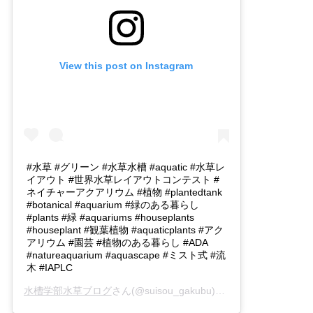
View this post on Instagram
#水草 #グリーン #水草水槽 #aquatic #水草レ
イアウト #世界水草レイアウトコンテスト #
ネイチャーアクアリウム #植物 #plantedtank
#botanical #aquarium #緑のある暮らし
#plants #緑 #aquariums #houseplants
#houseplant #観葉植物 #aquaticplants #アク
アリウム #園芸 #植物のある暮らし #ADA
#natureaquarium #aquascape #ミスト式 #流
木 #IAPLC
水槽学部水草ブログ
さん(@suisou_gakubu)がシェアした投稿 -
2