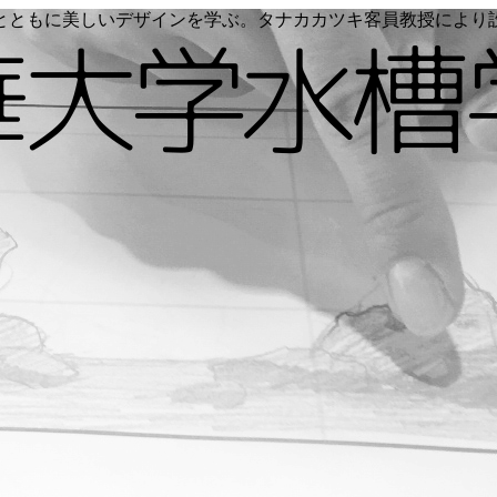
く命とともに美しいデザインを学ぶ。タナカカツキ客員教授によ