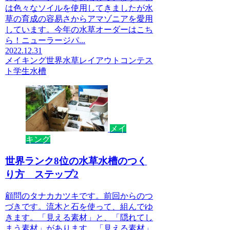
は色々なソイルを使用してきましたが水
草の育成の容易さからアマゾニアを愛用
しています。今年の水草オーダーはこち
ら！ニューラージパ...
2022.12.31
メイキング
世界水草レイアウトコンテス
ト
学生水槽
メイ
キング
世界ランク8位の水草水槽のつく
り方 ステップ2
顧問のタナカカツキです。前回からのつ
づきです。流木と石を使って、組んでゆ
きます。「見える素材」と、「隠れてし
まう素材」があります。「見える素材」