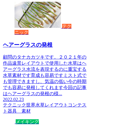
テク
ニック
ヘアーグラスの発根
顧問のタナカカツキです。２０２１年の
作品遠景レイアウトで使用した水草はヘ
アーグラス水流を表現するのに重宝する
水草素材です育成も容易ですミスト式で
も管理できますし、気温の低い今の時期
でも容易に発根してくれます今回の記事
はヘアーグラスの発根の様...
2022.02.23
テクニック
世界水草レイアウトコンテス
ト
器具 素材
メイキング