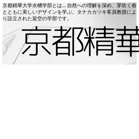
京都精華大学水槽学部とは... 自然への理解を深め、芽吹く命
とともに美しいデザインを学ぶ。タナカカツキ客員教授によ
り設立された架空の学部です。