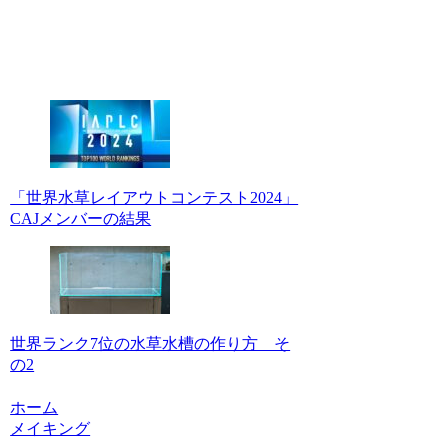
「世界水草レイアウトコンテスト2024」
CAJメンバーの結果
世界ランク7位の水草水槽の作り方 そ
の2
ホーム
メイキング