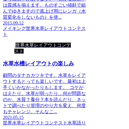
は質感を揃えます。ものすごい傾斜で組
んでゆきますので底上げ用にレンガ（水
質変化をしないもの）を使...
2015.09.12
メイキング
世界水草レイアウトコンテス
ト
世界水草レイアウトコンテ
スト
水草水槽レイアウトの楽しみ
顧問のタナカカツキです。水草をレイア
ウトするとっても楽しいです。最初は上
手くいかなかったりもします。 コケが
はえたり、水草が弱ったり…何が問題な
のか、水質？養分？本を読んだり、ネッ
トで調べたり管理のやり方を変え、何度
もチャレンジ。そんなこ...
2021.05.15
世界水草レイアウトコンテスト
水草語り