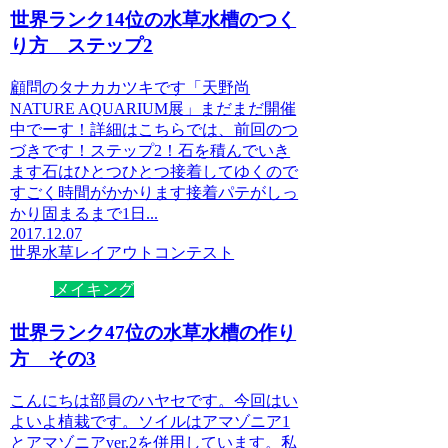
世界ランク14位の水草水槽のつく
り方 ステップ2
顧問のタナカカツキです「天野尚
NATURE AQUARIUM展」まだまだ開催
中でーす！詳細はこちらでは、前回のつ
づきです！ステップ2！石を積んでいき
ます石はひとつひとつ接着してゆくので
すごく時間がかかります接着パテがしっ
かり固まるまで1日...
2017.12.07
世界水草レイアウトコンテスト
メイキング
世界ランク47位の水草水槽の作り
方 その3
こんにちは部員のハヤセです。今回はい
よいよ植栽です。ソイルはアマゾニア1
とアマゾニアver.2を併用しています。私