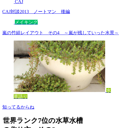
CAJ
CAJ対談2013 ノートマン 後編
メイキング
嵐の竹組レイアウト その4 ～嵐が残していった水景～
水
草語り
知ってるからね
世界ランク7位の水草水槽