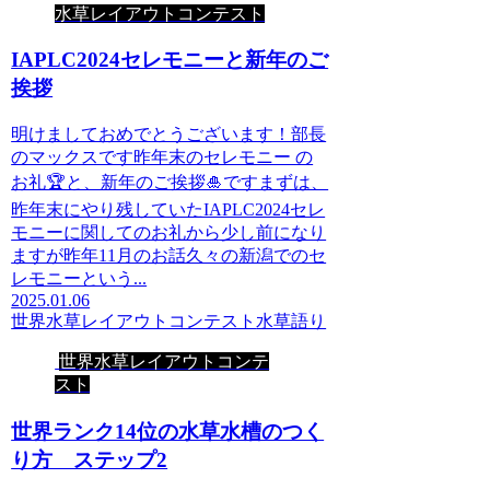
水草レイアウトコンテスト
IAPLC2024セレモニーと新年のご
挨拶
明けましておめでとうございます！部長
のマックスです昨年末のセレモニー の
お礼🏆と、新年のご挨拶🎍ですまずは、
昨年末にやり残していたIAPLC2024セレ
モニーに関してのお礼から少し前になり
ますが昨年11月のお話久々の新潟でのセ
レモニーという...
2025.01.06
世界水草レイアウトコンテスト
水草語り
世界水草レイアウトコンテ
スト
世界ランク14位の水草水槽のつく
り方 ステップ2