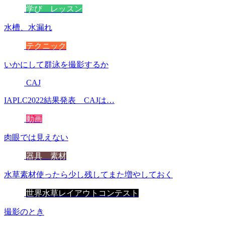
学び レッスン
水槽、水漏れ
テクニック
いかにして群泳を撮影するか
CAJ
IAPLC2022結果発表 CAJは…
動画
肉眼では見えない
器具 素材
水草素材使ったら少し残してまた増やしておく
世界水草レイアウトコンテスト
撮影のとき