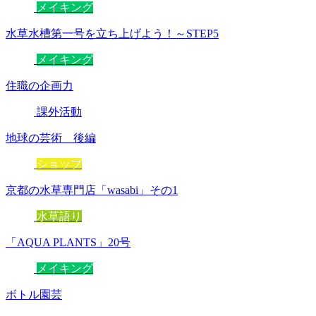
メイキング
水草水槽第一号を立ち上げよう！～STEP5
メイキング
住職の企画力
課外活動
地球の芸術 後編
ショップ
京都の水草専門店「wasabi」その1
水草語り
「AQUA PLANTS」20号
メイキング
ボトル園芸