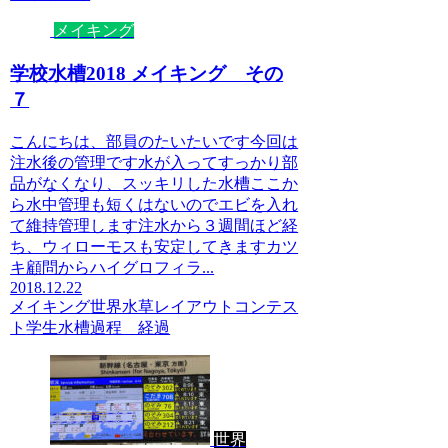
メイキング
学校水槽2018 メイキング その
７
こんにちは、部員のたいたいです今回は
注水後の管理です水が入ってすっかり部
品がなくなり、スッキリした水槽ここか
ら水中管理も短くはないのでエビを入れ
て維持管理します注水から３週間ほど経
ち、ウィローモスも安定してきますカツ
キ顧問からハイグロフィラ...
2018.12.22
メイキング
世界水草レイアウトコンテス
ト
学生水槽
過程 経過
世界