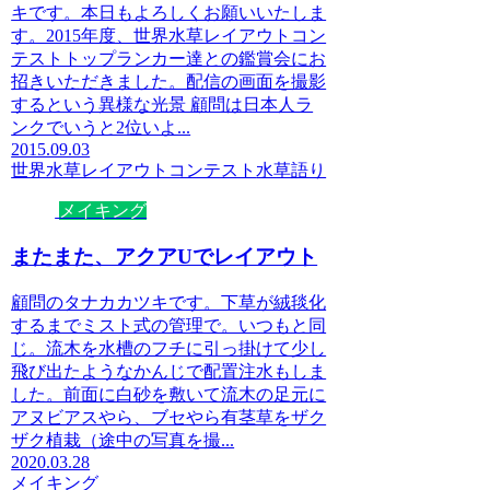
キです。本日もよろしくお願いいたしま
す。2015年度、世界水草レイアウトコン
テストトップランカー達との鑑賞会にお
招きいただきました。配信の画面を撮影
するという異様な光景 顧問は日本人ラ
ンクでいうと2位いよ...
2015.09.03
世界水草レイアウトコンテスト
水草語り
メイキング
またまた、アクアUでレイアウト
顧問のタナカカツキです。下草が絨毯化
するまでミスト式の管理で。いつもと同
じ。流木を水槽のフチに引っ掛けて少し
飛び出たようなかんじで配置注水もしま
した。前面に白砂を敷いて流木の足元に
アヌビアスやら、ブセやら有茎草をザク
ザク植栽（途中の写真を撮...
2020.03.28
メイキング