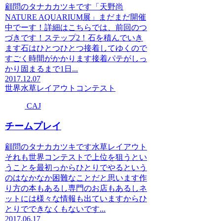
顧問のタナカカツキです「天野尚
NATURE AQUARIUM展」まだまだ開催
中でーす！詳細はこちらでは、前回のつ
づきです！ステップ2！石を積んでいき
ます石はひとつひとつ接着してゆくので
すごく時間がかかります接着パテがしっ
かり固まるまで1日...
2017.12.07
世界水草レイアウトコンテスト
CAJ
チームプレイ
顧問のタナカカツキです水草レイアウト
それも世界コンテストで上位を狙うとい
うことを最初っからひとりでやるという
のはなかなか困難なことだと思います作
り方の本もあるし専門のお店もあるしネ
ットには様々な情報も出ていますからひ
とりでできなくもないです...
2017.06.17