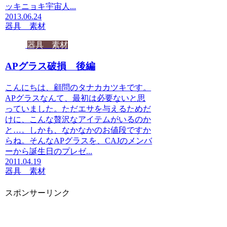
ッキニョキ宇宙人...
2013.06.24
器具 素材
器具 素材
APグラス破損 後編
こんにちは、顧問のタナカカツキです。
APグラスなんて、最初は必要ないと思
っていました。ただエサを与えるためだ
けに、こんな贅沢なアイテムがいるのか
と…。しかも、なかなかのお値段ですか
らね。そんなAPグラスを、CAJのメンバ
ーから誕生日のプレゼ...
2011.04.19
器具 素材
スポンサーリンク