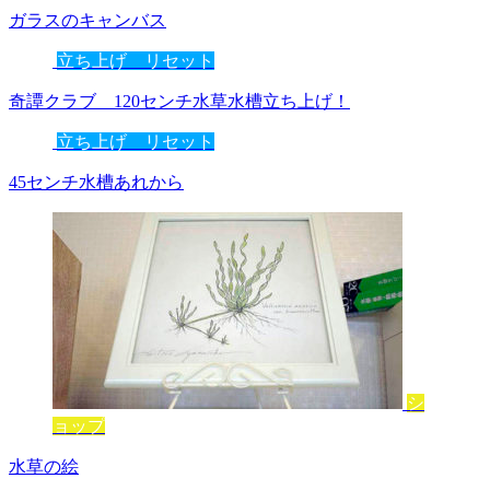
ガラスのキャンバス
立ち上げ リセット
奇譚クラブ 120センチ水草水槽立ち上げ！
立ち上げ リセット
45センチ水槽あれから
シ
ョップ
水草の絵