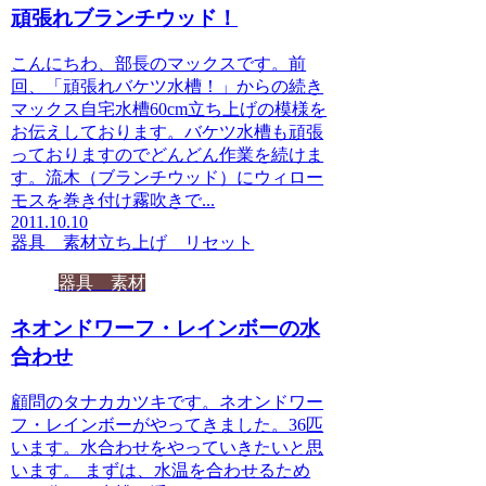
頑張れブランチウッド！
こんにちわ、部長のマックスです。前
回、「頑張れバケツ水槽！」からの続き
マックス自宅水槽60cm立ち上げの模様を
お伝えしております。バケツ水槽も頑張
っておりますのでどんどん作業を続けま
す。流木（ブランチウッド）にウィロー
モスを巻き付け霧吹きで...
2011.10.10
器具 素材
立ち上げ リセット
器具 素材
ネオンドワーフ・レインボーの水
合わせ
顧問のタナカカツキです。ネオンドワー
フ・レインボーがやってきました。36匹
います。水合わせをやっていきたいと思
います。 まずは、水温を合わせるため