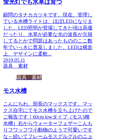
蛍光灯でも水草は育つ
顧問のタナカカツキです。現在、管理し
ている水槽ライトは、ほぼLEDになりま
した。LED照明が登場してきた頃は高価
だったり、水草が必要な光の波長が欠損
してるとかで問題はあったもののここ数
年でいっきに普及しました。LEDは構造
上、デザインに柔軟...
2019.05.11
器具 素材
器具 素材
モス水槽
こんにちわ、部長のマックスです。マッ
クス自宅にてモス水槽を立ち上げたので
ご報告です！60cm lowタイプ（モス3種
水槽）右からウォーターフェザーこんも
りフワッフワ小動物のようで可愛いです
な～続いてフレームモスグルグルのニョ