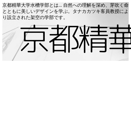
京都精華大学水槽学部とは... 自然への理解を深め、芽吹く命
とともに美しいデザインを学ぶ。タナカカツキ客員教授によ
り設立された架空の学部です。