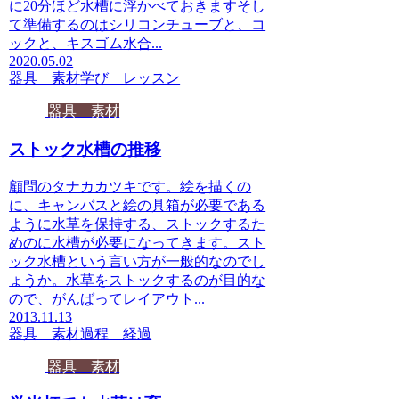
に20分ほど水槽に浮かべておきますそし
て準備するのはシリコンチューブと、コ
ックと、キスゴム水合...
2020.05.02
器具 素材
学び レッスン
器具 素材
ストック水槽の推移
顧問のタナカカツキです。絵を描くの
に、キャンバスと絵の具箱が必要である
ように水草を保持する、ストックするた
めのに水槽が必要になってきます。スト
ック水槽という言い方が一般的なのでし
ょうか。水草をストックするのが目的な
ので、がんばってレイアウト...
2013.11.13
器具 素材
過程 経過
器具 素材