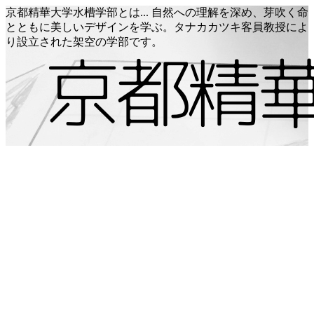
京都精華大学水槽学部とは... 自然への理解を深め、芽吹く命
とともに美しいデザインを学ぶ。タナカカツキ客員教授によ
り設立された架空の学部です。