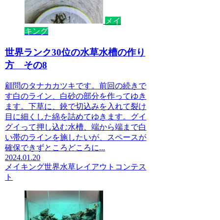
メイ
キング
世界ランク30位の水草水槽の作り
方 その8
顧問のタナカカツキです。前回の続きで
す白のライン、白砂の部分を作ってゆき
ます。下草に、鋏で切込みを入れて裂け
目に細くした綿を詰めてゆきます。グイ
グイって押し込む水槽、端から端まで白
い帯のラインを施したいが、スペースが
確保できずところどころに...
2024.01.20
メイキング
世界水草レイアウトコンテス
ト