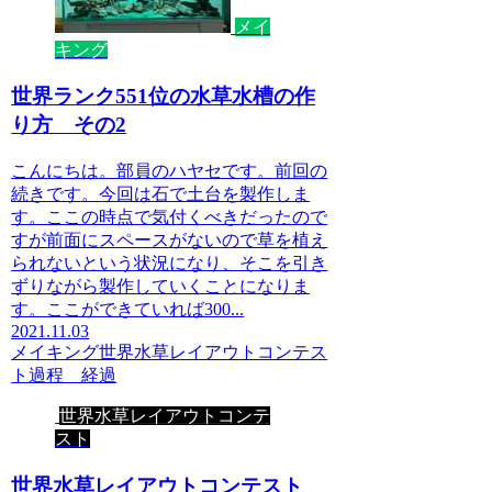
メイ
キング
世界ランク551位の水草水槽の作
り方 その2
こんにちは。部員のハヤセです。前回の
続きです。今回は⽯で⼟台を製作しま
す。ここの時点で気付くべきだったので
すが前面にスペースがないので草を植え
られないという状況になり、そこを引き
ずりながら製作していくことになりま
す。ここができていれば300...
2021.11.03
メイキング
世界水草レイアウトコンテス
ト
過程 経過
世界水草レイアウトコンテ
スト
世界水草レイアウトコンテスト