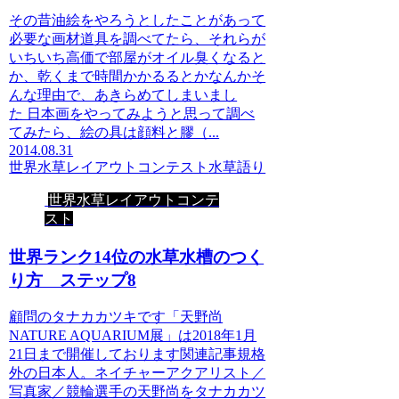
その昔油絵をやろうとしたことがあって
必要な画材道具を調べてたら、それらが
いちいち高価で部屋がオイル臭くなると
か、乾くまで時間かかるるとかなんかそ
んな理由で、あきらめてしまいまし
た 日本画をやってみようと思って調べ
てみたら、絵の具は顔料と膠（...
2014.08.31
世界水草レイアウトコンテスト
水草語り
世界水草レイアウトコンテ
スト
世界ランク14位の水草水槽のつく
り方 ステップ8
顧問のタナカカツキです「天野尚
NATURE AQUARIUM展」は2018年1月
21日まで開催しております関連記事規格
外の日本人。ネイチャーアクアリスト／
写真家／競輪選手の天野尚をタナカカツ