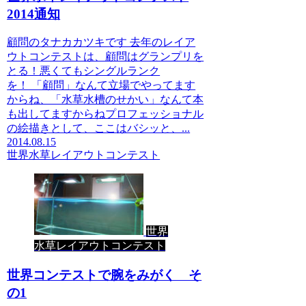
2014通知
顧問のタナカカツキです 去年のレイア
ウトコンテストは、顧問はグランプリを
とる！悪くてもシングルランク
を！ 「顧問」なんて立場でやってます
からね、「水草水槽のせかい」なんて本
も出してますからねプロフェッショナル
の絵描きとして、ここはバシッと、...
2014.08.15
世界水草レイアウトコンテスト
世界
水草レイアウトコンテスト
世界コンテストで腕をみがく そ
の1