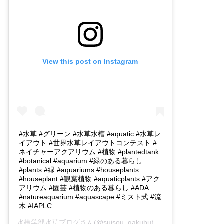
View this post on Instagram
#水草 #グリーン #水草水槽 #aquatic #水草レ
イアウト #世界水草レイアウトコンテスト #
ネイチャーアクアリウム #植物 #plantedtank
#botanical #aquarium #緑のある暮らし
#plants #緑 #aquariums #houseplants
#houseplant #観葉植物 #aquaticplants #アク
アリウム #園芸 #植物のある暮らし #ADA
#natureaquarium #aquascape #ミスト式 #流
木 #IAPLC
水槽学部水草ブログ
さん(@suisou_gakubu)がシェアした投稿 -
2