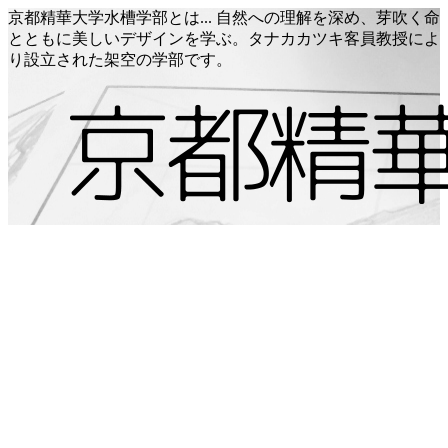
京都精華大学水槽学部とは... 自然への理解を深め、芽吹く命
とともに美しいデザインを学ぶ。タナカカツキ客員教授によ
り設立された架空の学部です。