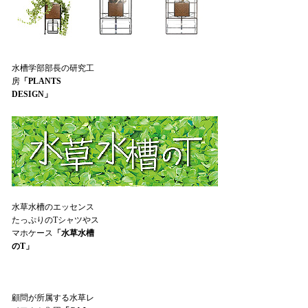
水槽学部部長の研究工
房
「PLANTS
DESIGN」
水草水槽のエッセンス
たっぷりのTシャツやス
マホケース
「水草水槽
のT」
顧問が所属する水草レ