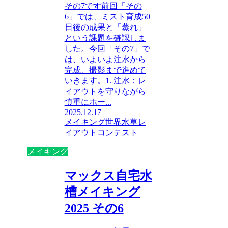
その7です前回「その
6」では、ミスト育成50
日後の成果と「蒸れ」
という課題を確認しま
した。今回「その7」で
は、いよいよ注水から
完成、撮影まで進めて
いきます。1. 注水：レ
イアウトを守りながら
慎重にホー...
2025.12.17
メイキング
世界水草レ
イアウトコンテスト
メイキング
マックス自宅水
槽メイキング
2025 その6