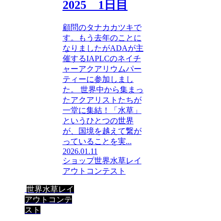
2025 1日目
顧問のタナカカツキで
す。もう去年のことに
なりましたがADAが主
催するIAPLCのネイチ
ャーアクアリウムパー
ティーに参加しまし
た。 世界中から集まっ
たアクアリストたちが
一堂に集結！「水草」
というひとつの世界
が、国境を越えて繋が
っていることを実...
2026.01.11
ショップ
世界水草レイ
アウトコンテスト
世界水草レイ
アウトコンテ
スト