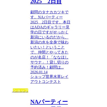
2025 2日目
顧問のタナカカツキで
す。NAパーティー
2025 2日目です。本日
はADAのギャラリー見
学の日ですがせっかく
新潟にいるのだから、
新潟の水を全身で味わ
いたい！ということ
で、仲間とやってきた
のが名店！「ななほし
サウナ」！貸し切りの
予約済み！顧問は...
2026.01.14
ショップ
世界水草レイ
アウトコンテスト
ショップ
NAパーティー