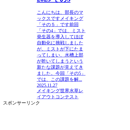
こんにちは、部長のマ
ックスですメイキング
「その５」です前回
「その4」では、ミスト
発生器を導入してほぼ
自動化に挑戦しました
が、ミストが下にたま
ってしまい、水槽上部
が乾いてしまうという
新たな課題が見えてき
ました。今回「その5」
では、この課題を解...
2025.11.27
メイキング
世界水草レ
イアウトコンテスト
スポンサーリンク