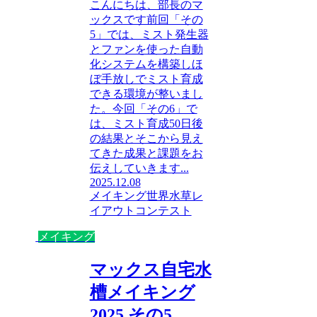
こんにちは、部長のマ
ックスです前回「その
5」では、ミスト発生器
とファンを使った自動
化システムを構築しほ
ぼ手放しでミスト育成
できる環境が整いまし
た。今回「その6」で
は、ミスト育成50日後
の結果とそこから見え
てきた成果と課題をお
伝えしていきます...
2025.12.08
メイキング
世界水草レ
イアウトコンテスト
メイキング
マックス自宅水
槽メイキング
2025 その5