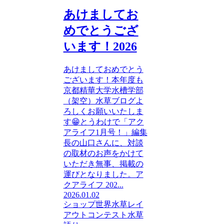
あけましてお
めでとうござ
います！2026
あけましておめでとう
ございます！本年度も
京都精華大学水槽学部
（架空）水草ブログよ
ろしくお願いいたしま
す😁とうわけで「アク
アライフ1月号！」編集
長の山口さんに、対談
の取材のお声をかけて
いただき無事、掲載の
運びとなりました。ア
クアライフ 202...
2026.01.02
ショップ
世界水草レイ
アウトコンテスト
水草