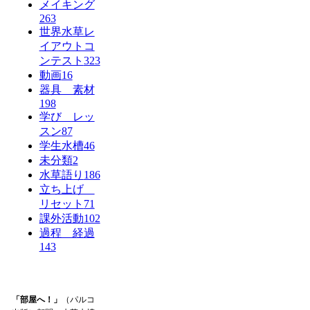
メイキング
263
世界水草レ
イアウトコ
ンテスト
323
動画
16
器具 素材
198
学び レッ
スン
87
学生水槽
46
未分類
2
水草語り
186
立ち上げ
リセット
71
課外活動
102
過程 経過
143
「部屋へ！」
（パルコ