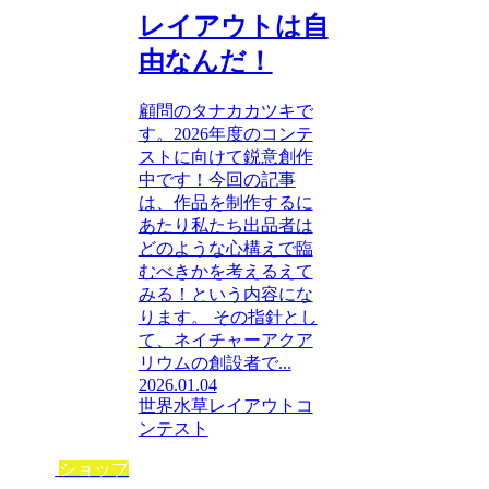
レイアウトは自
由なんだ！
顧問のタナカカツキで
す。2026年度のコンテ
ストに向けて鋭意創作
中です！今回の記事
は、作品を制作するに
あたり私たち出品者は
どのような心構えで臨
むべきかを考えるえて
みる！という内容にな
ります。 その指針とし
て、ネイチャーアクア
リウムの創設者で...
2026.01.04
世界水草レイアウトコ
ンテスト
ショップ