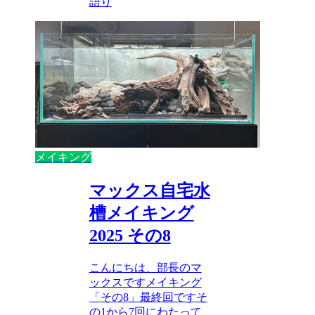
語り
メイキング
マックス自宅水
槽メイキング
2025 その8
こんにちは、部長のマ
ックスですメイキング
「その8」最終回ですそ
の1から7回にわたって