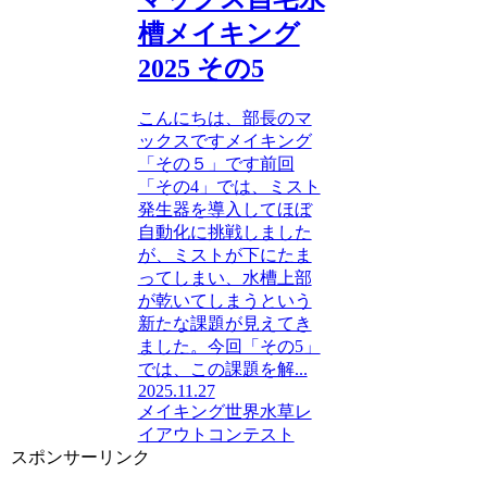
槽メイキング
2025 その5
こんにちは、部長のマ
ックスですメイキング
「その５」です前回
「その4」では、ミスト
発生器を導入してほぼ
自動化に挑戦しました
が、ミストが下にたま
ってしまい、水槽上部
が乾いてしまうという
新たな課題が見えてき
ました。今回「その5」
では、この課題を解...
2025.11.27
メイキング
世界水草レ
イアウトコンテスト
スポンサーリンク