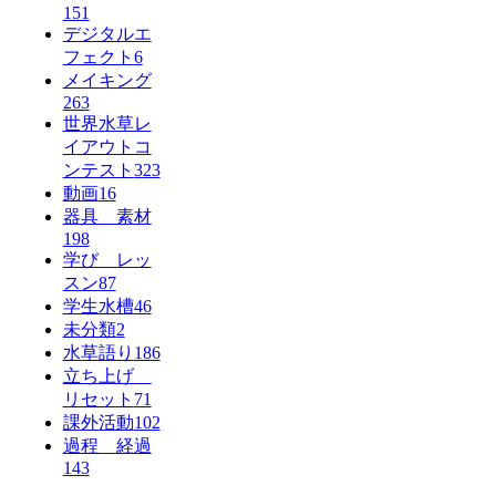
151
デジタルエ
フェクト
6
メイキング
263
世界水草レ
イアウトコ
ンテスト
323
動画
16
器具 素材
198
学び レッ
スン
87
学生水槽
46
未分類
2
水草語り
186
立ち上げ
リセット
71
課外活動
102
過程 経過
143