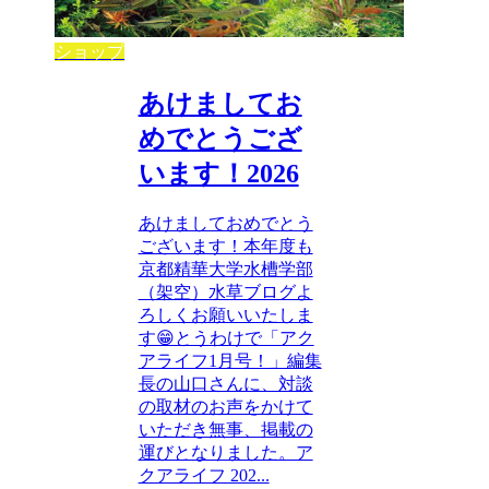
ショップ
あけましてお
めでとうござ
います！2026
あけましておめでとう
ございます！本年度も
京都精華大学水槽学部
（架空）水草ブログよ
ろしくお願いいたしま
す😁とうわけで「アク
アライフ1月号！」編集
長の山口さんに、対談
の取材のお声をかけて
いただき無事、掲載の
運びとなりました。ア
クアライフ 202...