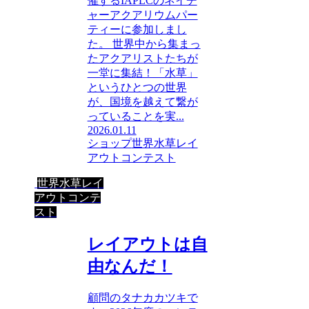
催するIAPLCのネイチ
ャーアクアリウムパー
ティーに参加しまし
た。 世界中から集まっ
たアクアリストたちが
一堂に集結！「水草」
というひとつの世界
が、国境を越えて繋が
っていることを実...
2026.01.11
ショップ
世界水草レイ
アウトコンテスト
世界水草レイ
アウトコンテ
スト
レイアウトは自
由なんだ！
顧問のタナカカツキで