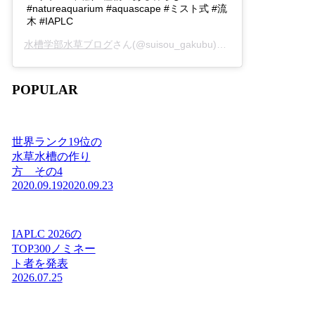
#natureaquarium #aquascape #ミスト式 #流
木 #IAPLC
水槽学部水草ブログ
さん(@suisou_gakubu)がシェアした投稿 -
2
POPULAR
世界ランク19位の
水草水槽の作り
方 その4
2020.09.19
2020.09.23
IAPLC 2026の
TOP300ノミネー
ト者を発表
2026.07.25