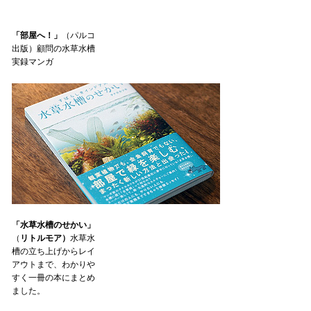
「部屋へ！」
（パルコ
出版）顧問の水草水槽
実録マンガ
「水草水槽のせかい」
（
リトルモア）
水草水
槽の立ち上げからレイ
アウトまで、わかりや
すく一冊の本にまとめ
ました。