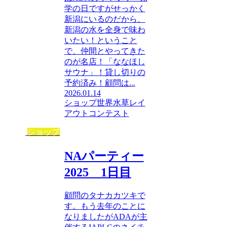
学の日ですがせっかく
新潟にいるのだから、
新潟の水を全身で味わ
いたい！ということ
で、仲間とやってきた
のが名店！「ななほし
サウナ」！貸し切りの
予約済み！顧問は...
2026.01.14
ショップ
世界水草レイ
アウトコンテスト
ショップ
NAパーティー
2025 1日目
顧問のタナカカツキで
す。もう去年のことに
なりましたがADAが主