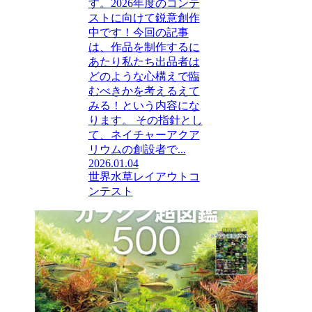
す。2026年度のコンテ
ストに向けて鋭意創作
中です！今回の記事
は、作品を制作するに
あたり私たち出品者は
どのような心構えで臨
むべきかを考えるえて
みる！という内容にな
ります。 その指針とし
て、ネイチャーアクア
リウムの創設者で...
2026.01.04
世界水草レイアウトコ
ンテスト