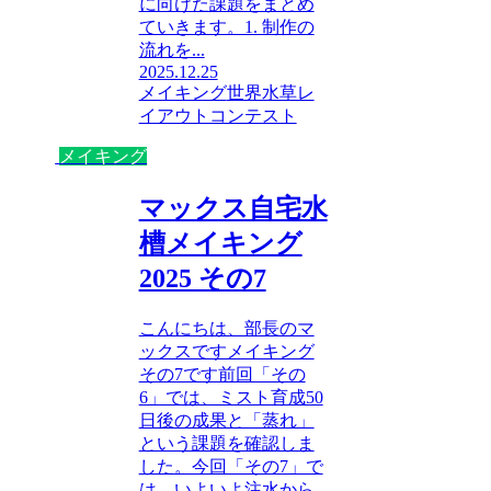
に向けた課題をまとめ
ていきます。1. 制作の
流れを...
2025.12.25
メイキング
世界水草レ
イアウトコンテスト
メイキング
マックス自宅水
槽メイキング
2025 その7
こんにちは、部長のマ
ックスですメイキング
その7です前回「その
6」では、ミスト育成50
日後の成果と「蒸れ」
という課題を確認しま
した。今回「その7」で
は、いよいよ注水から