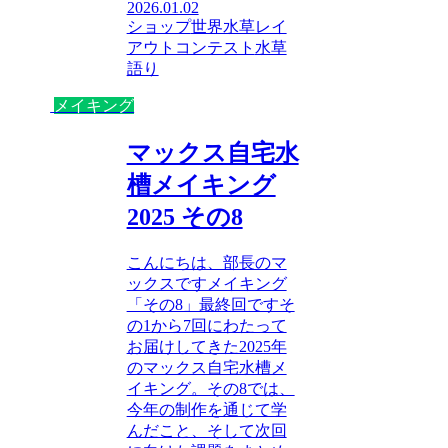
2026.01.02
ショップ
世界水草レイ
アウトコンテスト
水草
語り
メイキング
マックス自宅水
槽メイキング
2025 その8
こんにちは、部長のマ
ックスですメイキング
「その8」最終回ですそ
の1から7回にわたって
お届けしてきた2025年
のマックス自宅水槽メ
イキング。その8では、
今年の制作を通じて学
んだこと、そして次回