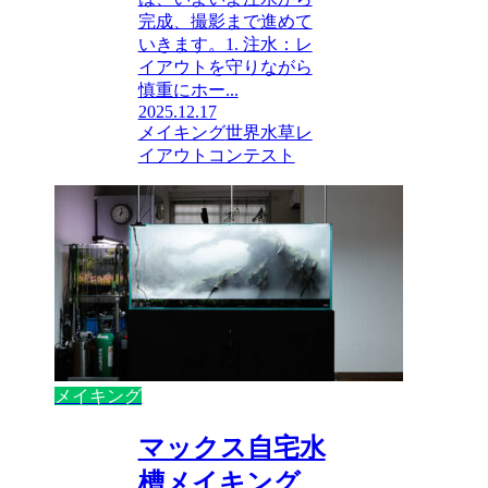
完成、撮影まで進めて
いきます。1. 注水：レ
イアウトを守りながら
慎重にホー...
2025.12.17
メイキング
世界水草レ
イアウトコンテスト
メイキング
マックス自宅水
槽メイキング