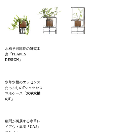
水槽学部部長の研究工
房
「PLANTS
DESIGN」
水草水槽のエッセンス
たっぷりのTシャツやス
マホケース
「水草水槽
のT」
顧問が所属する水草レ
イアウト集団
「CAJ」