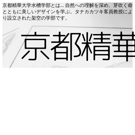
京都精華大学水槽学部とは... 自然への理解を深め、芽吹く命
とともに美しいデザインを学ぶ。タナカカツキ客員教授によ
り設立された架空の学部です。