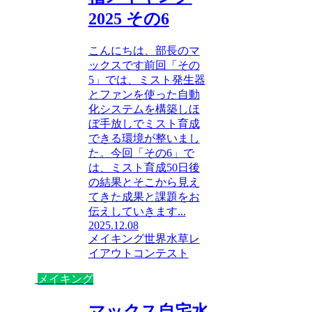
2025 その6
こんにちは、部長のマ
ックスです前回「その
5」では、ミスト発生器
とファンを使った自動
化システムを構築しほ
ぼ手放しでミスト育成
できる環境が整いまし
た。今回「その6」で
は、ミスト育成50日後
の結果とそこから見え
てきた成果と課題をお
伝えしていきます...
2025.12.08
メイキング
世界水草レ
イアウトコンテスト
メイキング
マックス自宅水