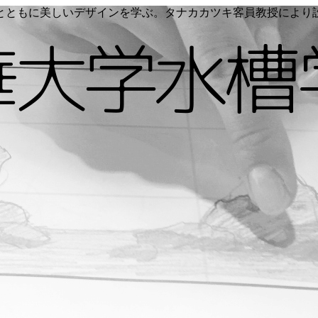
く命とともに美しいデザインを学ぶ。タナカカツキ客員教授によ