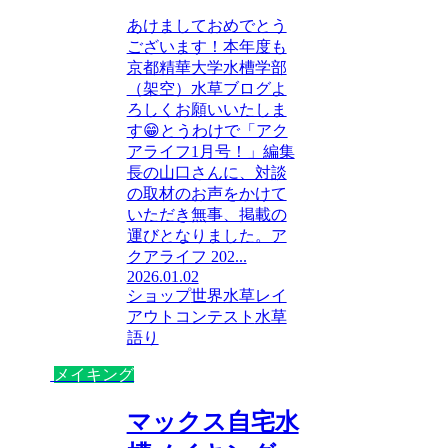
あけましておめでとう
ございます！本年度も
京都精華大学水槽学部
（架空）水草ブログよ
ろしくお願いいたしま
す😁とうわけで「アク
アライフ1月号！」編集
長の山口さんに、対談
の取材のお声をかけて
いただき無事、掲載の
運びとなりました。ア
クアライフ 202...
2026.01.02
ショップ
世界水草レイ
アウトコンテスト
水草
語り
メイキング
マックス自宅水