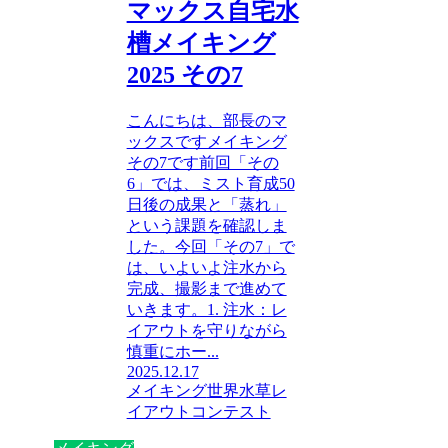
マックス自宅水
槽メイキング
2025 その7
こんにちは、部長のマ
ックスですメイキング
その7です前回「その
6」では、ミスト育成50
日後の成果と「蒸れ」
という課題を確認しま
した。今回「その7」で
は、いよいよ注水から
完成、撮影まで進めて
いきます。1. 注水：レ
イアウトを守りながら
慎重にホー...
2025.12.17
メイキング
世界水草レ
イアウトコンテスト