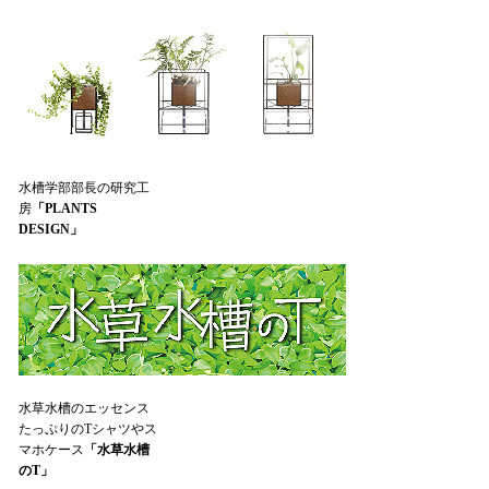
水槽学部部長の研究工
房
「PLANTS
DESIGN」
水草水槽のエッセンス
たっぷりのTシャツやス
マホケース
「水草水槽
のT」