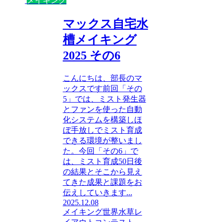
メイキング
マックス自宅水
槽メイキング
2025 その6
こんにちは、部長のマ
ックスです前回「その
5」では、ミスト発生器
とファンを使った自動
化システムを構築しほ
ぼ手放しでミスト育成
できる環境が整いまし
た。今回「その6」で
は、ミスト育成50日後
の結果とそこから見え
てきた成果と課題をお
伝えしていきます...
2025.12.08
メイキング
世界水草レ