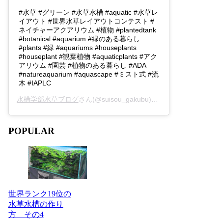
#水草 #グリーン #水草水槽 #aquatic #水草レ
イアウト #世界水草レイアウトコンテスト #
ネイチャーアクアリウム #植物 #plantedtank
#botanical #aquarium #緑のある暮らし
#plants #緑 #aquariums #houseplants
#houseplant #観葉植物 #aquaticplants #アク
アリウム #園芸 #植物のある暮らし #ADA
#natureaquarium #aquascape #ミスト式 #流
木 #IAPLC
水槽学部水草ブログ
さん(@suisou_gakubu)がシェアした投稿 -
2
POPULAR
世界ランク19位の
水草水槽の作り
方 その4