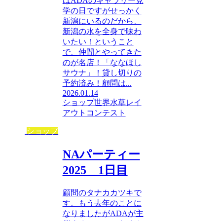
はADAのギャラリー見
学の日ですがせっかく
新潟にいるのだから、
新潟の水を全身で味わ
いたい！ということ
で、仲間とやってきた
のが名店！「ななほし
サウナ」！貸し切りの
予約済み！顧問は...
2026.01.14
ショップ
世界水草レイ
アウトコンテスト
ショップ
NAパーティー
2025 1日目
顧問のタナカカツキで
す。もう去年のことに
なりましたがADAが主