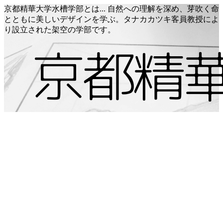
京都精華大学水槽学部とは... 自然への理解を深め、芽吹く命
とともに美しいデザインを学ぶ。タナカカツキ客員教授によ
り設立された架空の学部です。