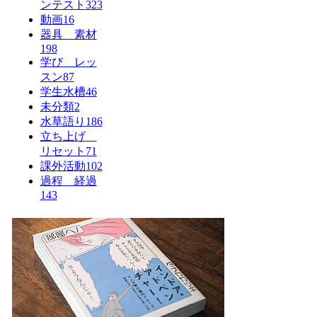
ンテスト
323
動画
16
器具 素材
198
学び レッ
スン
87
学生水槽
46
未分類
2
水草語り
186
立ち上げ
リセット
71
課外活動
102
過程 経過
143