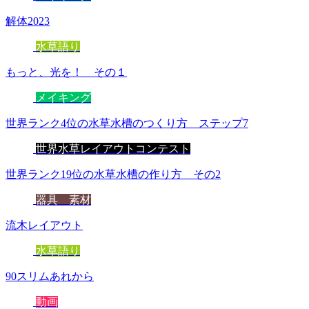
解体2023
水草語り
もっと、光を！ その１
メイキング
世界ランク4位の水草水槽のつくり方 ステップ7
世界水草レイアウトコンテスト
世界ランク19位の水草水槽の作り方 その2
器具 素材
流木レイアウト
水草語り
90スリムあれから
動画