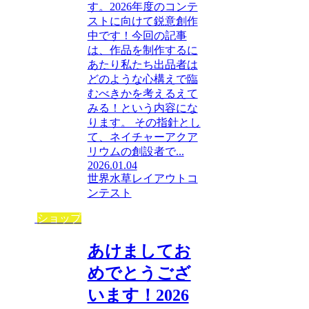
す。2026年度のコンテ
ストに向けて鋭意創作
中です！今回の記事
は、作品を制作するに
あたり私たち出品者は
どのような心構えで臨
むべきかを考えるえて
みる！という内容にな
ります。 その指針とし
て、ネイチャーアクア
リウムの創設者で...
2026.01.04
世界水草レイアウトコ
ンテスト
ショップ
あけましてお
めでとうござ
います！2026