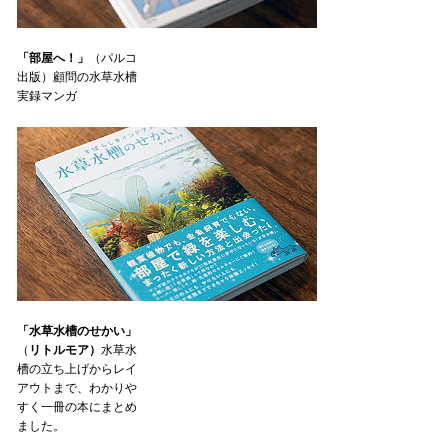
「部屋へ！」
（パルコ
出版）顧問の水草水槽
実録マンガ
「水草水槽のせかい」
（
リトルモア）
水草水
槽の立ち上げからレイ
アウトまで、わかりや
すく一冊の本にまとめ
ました。