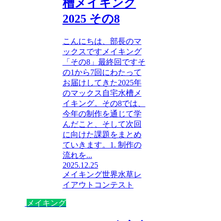
槽メイキング
2025 その8
こんにちは、部長のマ
ックスですメイキング
「その8」最終回ですそ
の1から7回にわたって
お届けしてきた2025年
のマックス自宅水槽メ
イキング。その8では、
今年の制作を通じて学
んだこと、そして次回
に向けた課題をまとめ
ていきます。1. 制作の
流れを...
2025.12.25
メイキング
世界水草レ
イアウトコンテスト
メイキング