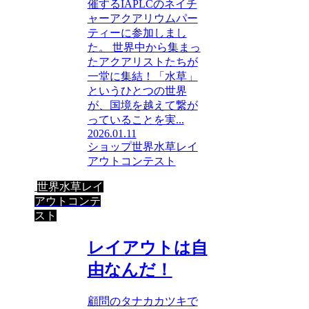
催するIAPLCのネイチ
ャーアクアリウムパー
ティーに参加しまし
た。 世界中から集まっ
たアクアリストたちが
一堂に集結！「水草」
というひとつの世界
が、国境を越えて繋が
っていることを実...
2026.01.11
ショップ
世界水草レイ
アウトコンテスト
世界水草レイ
アウトコンテ
スト
レイアウトは自
由なんだ！
顧問のタナカカツキで