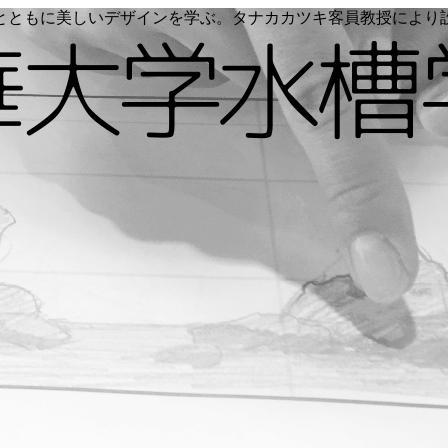
く命とともに美しいデザインを学ぶ。タナカカツキ客員教授によ