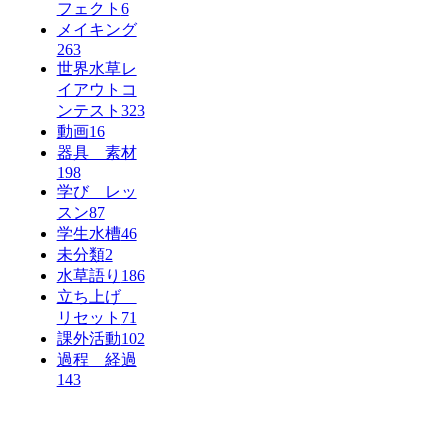
フェクト
6
メイキング
263
世界水草レ
イアウトコ
ンテスト
323
動画
16
器具 素材
198
学び レッ
スン
87
学生水槽
46
未分類
2
水草語り
186
立ち上げ
リセット
71
課外活動
102
過程 経過
143