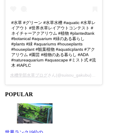
#水草 #グリーン #水草水槽 #aquatic #水草レ
イアウト #世界水草レイアウトコンテスト #
ネイチャーアクアリウム #植物 #plantedtank
#botanical #aquarium #緑のある暮らし
#plants #緑 #aquariums #houseplants
#houseplant #観葉植物 #aquaticplants #アク
アリウム #園芸 #植物のある暮らし #ADA
#natureaquarium #aquascape #ミスト式 #流
木 #IAPLC
水槽学部水草ブログ
さん(@suisou_gakubu)がシェアした投稿 -
2
POPULAR
世界ランク19位の