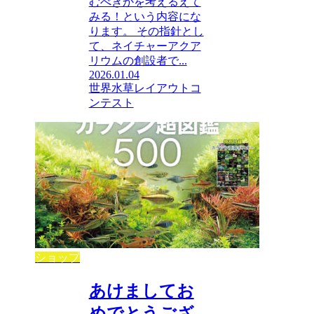
むべきかを考えるえて
みる！という内容にな
ります。 その指針とし
て、ネイチャーアクア
リウムの創設者で...
2026.01.04
世界水草レイアウトコ
ンテスト
ショップ
あけましてお
めでとうござ