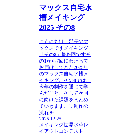
マックス自宅水
槽メイキング
2025 その8
こんにちは、部長のマ
ックスですメイキング
「その8」最終回ですそ
の1から7回にわたって
お届けしてきた2025年
のマックス自宅水槽メ
イキング。その8では、
今年の制作を通じて学
んだこと、そして次回
に向けた課題をまとめ
ていきます。1. 制作の
流れを...
2025.12.25
メイキング
世界水草レ
イアウトコンテスト