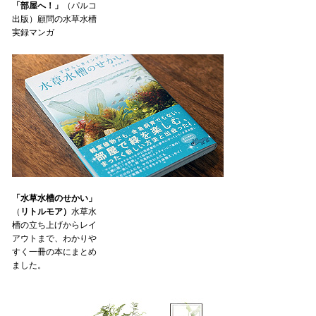
「部屋へ！」
（パルコ
出版）顧問の水草水槽
実録マンガ
「水草水槽のせかい」
（
リトルモア）
水草水
槽の立ち上げからレイ
アウトまで、わかりや
すく一冊の本にまとめ
ました。