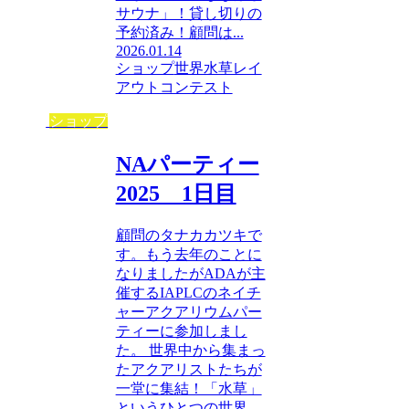
サウナ」！貸し切りの
予約済み！顧問は...
2026.01.14
ショップ
世界水草レイ
アウトコンテスト
ショップ
NAパーティー
2025 1日目
顧問のタナカカツキで
す。もう去年のことに
なりましたがADAが主
催するIAPLCのネイチ
ャーアクアリウムパー
ティーに参加しまし
た。 世界中から集まっ
たアクアリストたちが
一堂に集結！「水草」
というひとつの世界