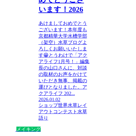
います！2026
あけましておめでとう
ございます！本年度も
京都精華大学水槽学部
（架空）水草ブログよ
ろしくお願いいたしま
す😁とうわけで「アク
アライフ1月号！」編集
長の山口さんに、対談
の取材のお声をかけて
いただき無事、掲載の
運びとなりました。ア
クアライフ 202...
2026.01.02
ショップ
世界水草レイ
アウトコンテスト
水草
語り
メイキング