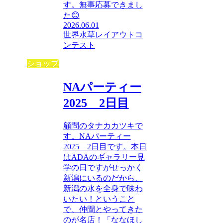
す。無事応募できまし
た😊
2026.06.01
世界水草レイアウトコ
ンテスト
ショップ
NAパーティー
2025 2日目
顧問のタナカカツキで
す。NAパーティー
2025 2日目です。本日
はADAのギャラリー見
学の日ですがせっかく
新潟にいるのだから、
新潟の水を全身で味わ
いたい！ということ
で、仲間とやってきた
のが名店！「ななほし