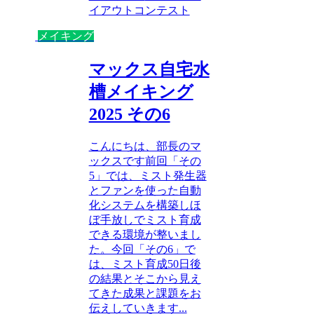
イアウトコンテスト
メイキング
マックス自宅水
槽メイキング
2025 その6
こんにちは、部長のマ
ックスです前回「その
5」では、ミスト発生器
とファンを使った自動
化システムを構築しほ
ぼ手放しでミスト育成
できる環境が整いまし
た。今回「その6」で
は、ミスト育成50日後
の結果とそこから見え
てきた成果と課題をお
伝えしていきます...