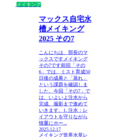
メイキング
マックス自宅水
槽メイキング
2025 その7
こんにちは、部長のマ
ックスですメイキング
その7です前回「その
6」では、ミスト育成50
日後の成果と「蒸れ」
という課題を確認しま
した。今回「その7」で
は、いよいよ注水から
完成、撮影まで進めて
いきます。1. 注水：レ
イアウトを守りながら
慎重にホー...
2025.12.17
メイキング
世界水草レ