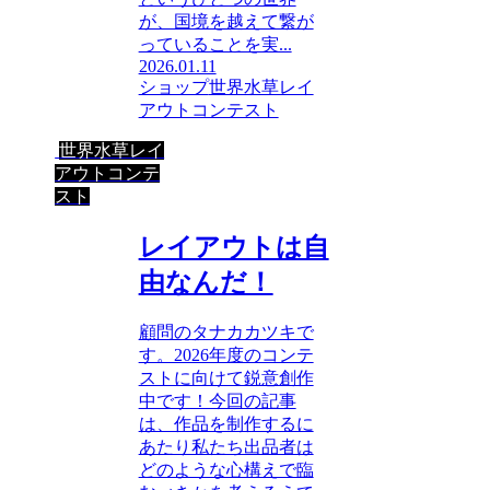
が、国境を越えて繋が
っていることを実...
2026.01.11
ショップ
世界水草レイ
アウトコンテスト
世界水草レイ
アウトコンテ
スト
レイアウトは自
由なんだ！
顧問のタナカカツキで
す。2026年度のコンテ
ストに向けて鋭意創作
中です！今回の記事
は、作品を制作するに
あたり私たち出品者は
どのような心構えで臨