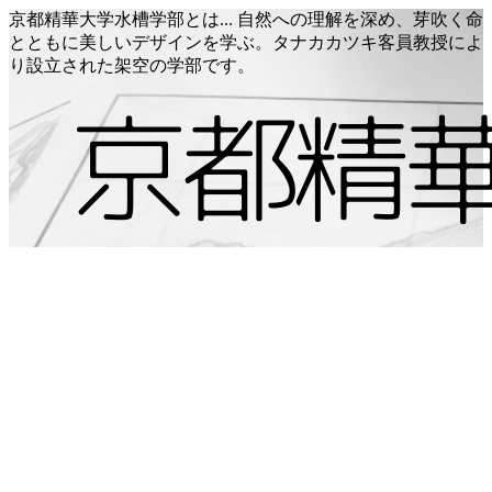
京都精華大学水槽学部とは... 自然への理解を深め、芽吹く命
とともに美しいデザインを学ぶ。タナカカツキ客員教授によ
り設立された架空の学部です。