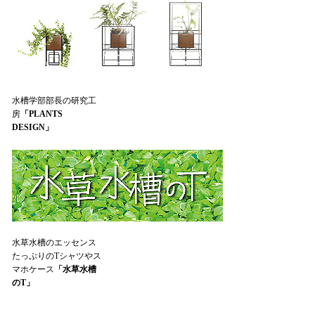
水槽学部部長の研究工
房
「PLANTS
DESIGN」
水草水槽のエッセンス
たっぷりのTシャツやス
マホケース
「水草水槽
のT」