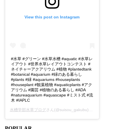
View this post on Instagram
#水草 #グリーン #水草水槽 #aquatic #水草レ
イアウト #世界水草レイアウトコンテスト #
ネイチャーアクアリウム #植物 #plantedtank
#botanical #aquarium #緑のある暮らし
#plants #緑 #aquariums #houseplants
#houseplant #観葉植物 #aquaticplants #アク
アリウム #園芸 #植物のある暮らし #ADA
#natureaquarium #aquascape #ミスト式 #流
木 #IAPLC
水槽学部水草ブログ
さん(@suisou_gakubu)がシェアした投稿 -
2
POPULAR