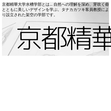
京都精華大学水槽学部とは... 自然への理解を深め、芽吹く命
とともに美しいデザインを学ぶ。タナカカツキ客員教授によ
り設立された架空の学部です。