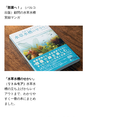
「部屋へ！」
（パルコ
出版）顧問の水草水槽
実録マンガ
「水草水槽のせかい」
（
リトルモア）
水草水
槽の立ち上げからレイ
アウトまで、わかりや
すく一冊の本にまとめ
ました。