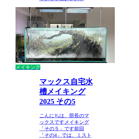
メイキング
マックス自宅水
槽メイキング
2025 その5
こんにちは、部長のマ
ックスですメイキング
「その５」です前回
「その4」では、ミスト