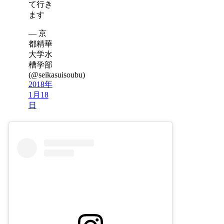
て行き
ます
— 京
都精華
大学水
槽学部
(@seikasuisoubu)
2018年
1月18
日