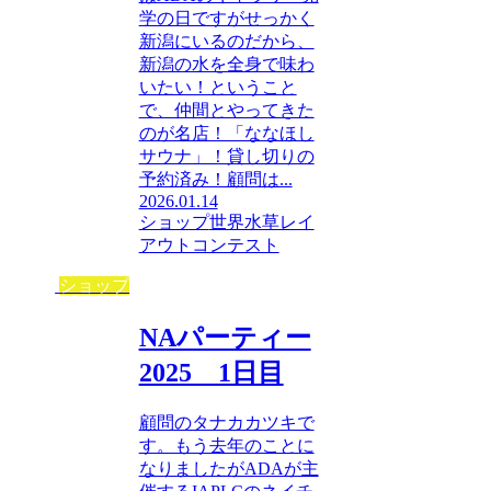
学の日ですがせっかく
新潟にいるのだから、
新潟の水を全身で味わ
いたい！ということ
で、仲間とやってきた
のが名店！「ななほし
サウナ」！貸し切りの
予約済み！顧問は...
2026.01.14
ショップ
世界水草レイ
アウトコンテスト
ショップ
NAパーティー
2025 1日目
顧問のタナカカツキで
す。もう去年のことに
なりましたがADAが主