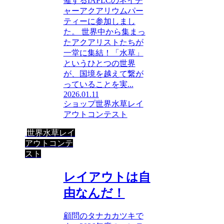
催するIAPLCのネイチ
ャーアクアリウムパー
ティーに参加しまし
た。 世界中から集まっ
たアクアリストたちが
一堂に集結！「水草」
というひとつの世界
が、国境を越えて繋が
っていることを実...
2026.01.11
ショップ
世界水草レイ
アウトコンテスト
世界水草レイ
アウトコンテ
スト
レイアウトは自
由なんだ！
顧問のタナカカツキで