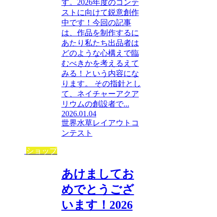
す。2026年度のコンテ
ストに向けて鋭意創作
中です！今回の記事
は、作品を制作するに
あたり私たち出品者は
どのような心構えで臨
むべきかを考えるえて
みる！という内容にな
ります。 その指針とし
て、ネイチャーアクア
リウムの創設者で...
2026.01.04
世界水草レイアウトコ
ンテスト
ショップ
あけましてお
めでとうござ
います！2026