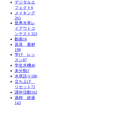
デジタルエ
フェクト
6
メイキング
263
世界水草レ
イアウトコ
ンテスト
323
動画
16
器具 素材
198
学び レッ
スン
87
学生水槽
46
未分類
2
水草語り
186
立ち上げ
リセット
71
課外活動
102
過程 経過
143