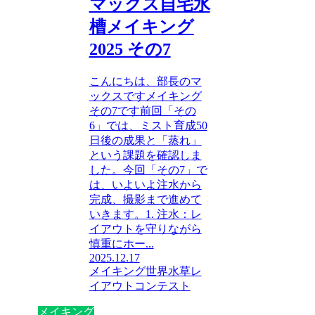
マックス自宅水
槽メイキング
2025 その7
こんにちは、部長のマ
ックスですメイキング
その7です前回「その
6」では、ミスト育成50
日後の成果と「蒸れ」
という課題を確認しま
した。今回「その7」で
は、いよいよ注水から
完成、撮影まで進めて
いきます。1. 注水：レ
イアウトを守りながら
慎重にホー...
2025.12.17
メイキング
世界水草レ
イアウトコンテスト
メイキング