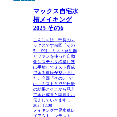
マックス自宅水
槽メイキング
2025 その6
こんにちは、部長のマ
ックスです前回「その
5」では、ミスト発生器
とファンを使った自動
化システムを構築しほ
ぼ手放しでミスト育成
できる環境が整いまし
た。今回「その6」で
は、ミスト育成50日後
の結果とそこから見え
てきた成果と課題をお
伝えしていきます...
2025.12.08
メイキング
世界水草レ
イアウトコンテスト