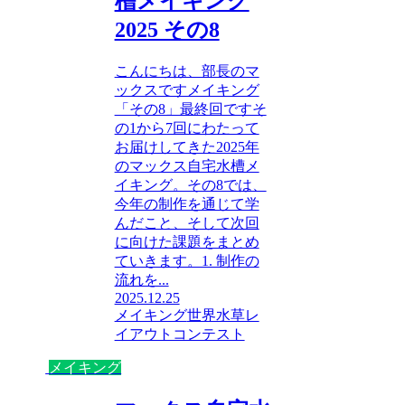
槽メイキング
2025 その8
こんにちは、部長のマ
ックスですメイキング
「その8」最終回ですそ
の1から7回にわたって
お届けしてきた2025年
のマックス自宅水槽メ
イキング。その8では、
今年の制作を通じて学
んだこと、そして次回
に向けた課題をまとめ
ていきます。1. 制作の
流れを...
2025.12.25
メイキング
世界水草レ
イアウトコンテスト
メイキング