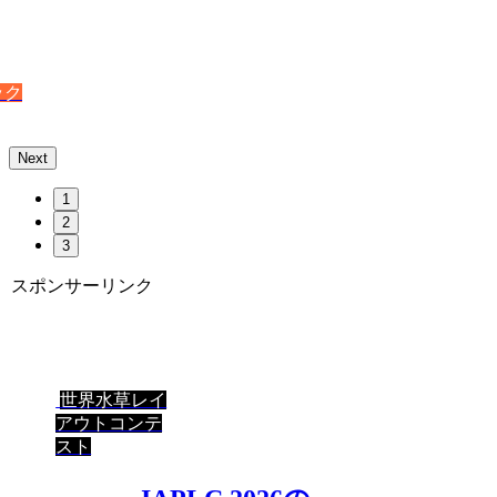
ック
Next
1
2
3
スポンサーリンク
世界水草レイ
アウトコンテ
スト