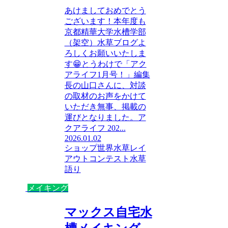
あけましておめでとう
ございます！本年度も
京都精華大学水槽学部
（架空）水草ブログよ
ろしくお願いいたしま
す😁とうわけで「アク
アライフ1月号！」編集
長の山口さんに、対談
の取材のお声をかけて
いただき無事、掲載の
運びとなりました。ア
クアライフ 202...
2026.01.02
ショップ
世界水草レイ
アウトコンテスト
水草
語り
メイキング
マックス自宅水