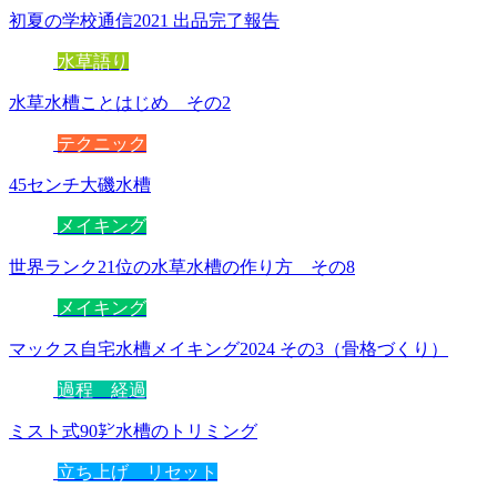
初夏の学校通信2021 出品完了報告
水草語り
水草水槽ことはじめ その2
テクニック
45センチ大磯水槽
メイキング
世界ランク21位の水草水槽の作り方 その8
メイキング
マックス自宅水槽メイキング2024 その3（骨格づくり）
過程 経過
ミスト式90㌢水槽のトリミング
立ち上げ リセット