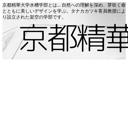
京都精華大学水槽学部とは... 自然への理解を深め、芽吹く命
とともに美しいデザインを学ぶ。タナカカツキ客員教授によ
り設立された架空の学部です。