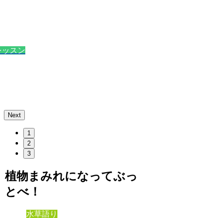
Next
1
2
3
植物まみれになってぶっ
とべ！
水草語り