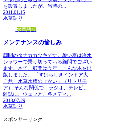
を設置しましたが、当時の...
2011.01.15
水草語り
水草語り
メンテナンスの愉しみ
顧問のタナカカツキです。暑い夏は冷水
シャワーで乗り切っておる顧問でござい
ます。さて、顧問は今年、こんな本を出
版しました。 「すばらしきインドア大
自然 水草水槽のせかい」（リトリモ
ア） そんな関係で、ラジオ、テレビ、
雑誌に、ウェブと、各メディ...
2013.07.29
水草語り
スポンサーリンク