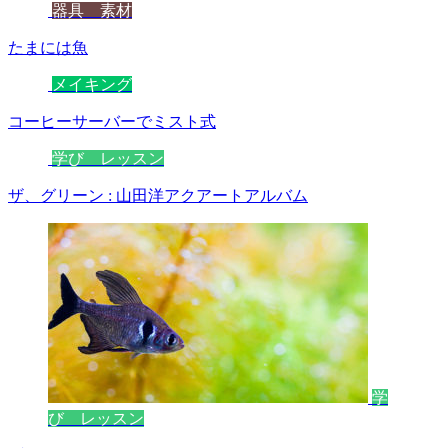
器具 素材
たまには魚
メイキング
コーヒーサーバーでミスト式
学び レッスン
ザ、グリーン : 山田洋アクアートアルバム
学
び レッスン