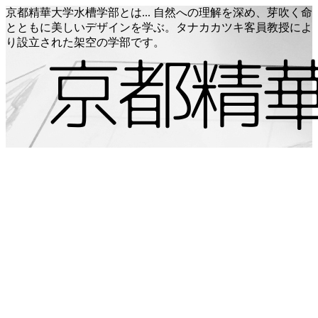
京都精華大学水槽学部とは... 自然への理解を深め、芽吹く命
とともに美しいデザインを学ぶ。タナカカツキ客員教授によ
り設立された架空の学部です。