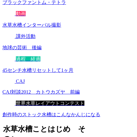
ブラックファントム・テトラ
動画
水草水槽インターバル撮影
課外活動
地球の芸術 後編
過程 経過
45センチ水槽リセットして1ヶ月
CAJ
CAJ対談2012 カトウカズヤ 前編
世界水草レイアウトコンテスト
創作時のストック水槽はこんなかんじになる
水草水槽ことはじめ そ