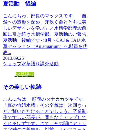
夏活動 後編
こんにちわ、部長のマックスです。「自
然への造形を深め、芽吹く命とともに美
しいデザインを学ぶ」／水槽学部理念前
回に引き続き水槽学部、夏活動のご報告
夏活動 後編です＜8月＞CAJ & TAU 水
草セッション（An aquarium）へ部員を代
表...
2013.09.25
ショップ
水草語り
課外活動
水草語り
その美しい軌跡
こんにちはー 顧問のタナカカツキです
「嵐の竹組水槽」その全貌は、次回きっ
とご覧いただけることでしょう。卒業制
作で忙しい部長が、間もなくアップして
くれるはずです。さて、その間にアトリ
エ水槽のご報告を。以前、リシアネット