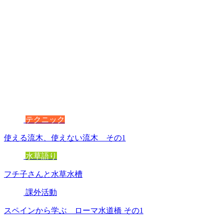
テクニック
使える流木、使えない流木 その1
水草語り
フチ子さんと水草水槽
課外活動
スペインから学ぶ ローマ水道橋 その1