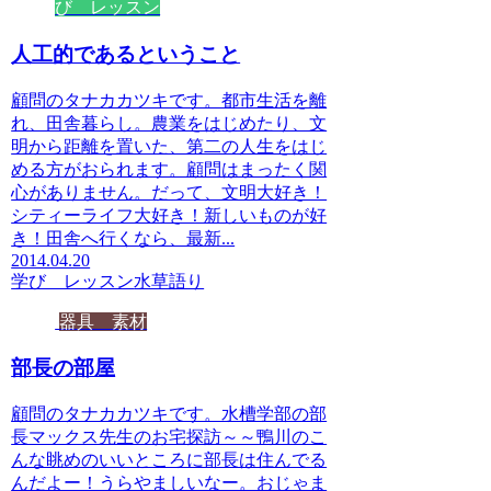
び レッスン
人工的であるということ
顧問のタナカカツキです。都市生活を離
れ、田舎暮らし。農業をはじめたり、文
明から距離を置いた、第二の人生をはじ
める方がおられます。顧問はまったく関
心がありません。だって、文明大好き！
シティーライフ大好き！新しいものが好
き！田舎へ行くなら、最新...
2014.04.20
学び レッスン
水草語り
器具 素材
部長の部屋
顧問のタナカカツキです。水槽学部の部
長マックス先生のお宅探訪～～鴨川のこ
んな眺めのいいところに部長は住んでる
んだよー！うらやましいなー。おじゃま