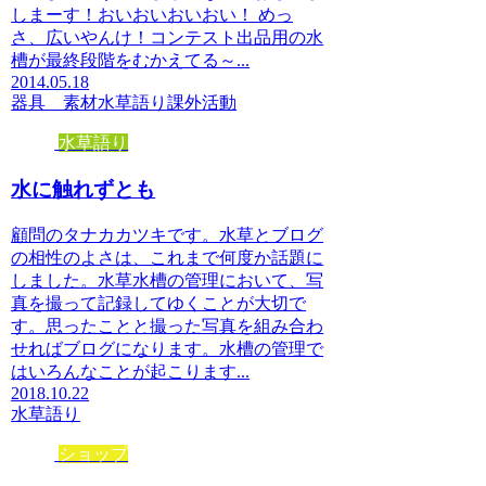
しまーす！おいおいおいおい！ めっ
さ、広いやんけ！コンテスト出品用の水
槽が最終段階をむかえてる～...
2014.05.18
器具 素材
水草語り
課外活動
水草語り
水に触れずとも
顧問のタナカカツキです。水草とブログ
の相性のよさは、これまで何度か話題に
しました。水草水槽の管理において、写
真を撮って記録してゆくことが大切で
す。思ったことと撮った写真を組み合わ
せればブログになります。水槽の管理で
はいろんなことが起こります...
2018.10.22
水草語り
ショップ