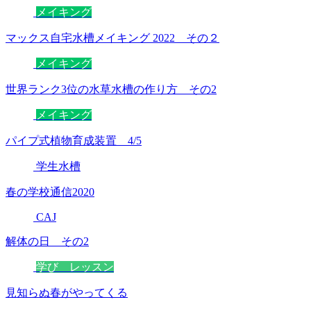
メイキング
マックス自宅水槽メイキング 2022 その２
メイキング
世界ランク3位の水草水槽の作り方 その2
メイキング
パイプ式植物育成装置 4/5
学生水槽
春の学校通信2020
CAJ
解体の日 その2
学び レッスン
見知らぬ春がやってくる